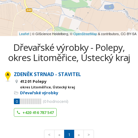
Leaflet
| © GIScience Heidelberg, ©
OpenStreetMap
& contributors, CC-BY-SA
Dřevařské výrobky - Polepy,
okres Litoměřice, Ústecký kraj
ZDENĚK STRNAD - STAVITEL
412 01 Polepy
okres Litoměřice, Ústecký kraj
Dřevařské výrobky
0
(
0
hodnocení)
+420 416 787 547
<
«
1
»
>