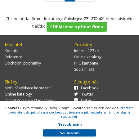
Chcete přidat firmu do katalogu?
Volejte 771 270 421
nebo stiskněte
tlačítko
Přihlásit se a přidat firmu
Mediatel
Produkty
Kontakt
Internet123.cz
Reference
Online katalogy
Obchodní podmínky
PPC kampaně
Sociální sítě
Služby
Sledujte nás
Mobilní aplikace ke stažení
Facebook
Online katalogy
Twitter
Digital Presence Management
LinkedIn
Více zákazníků
Cookies
- Tyto stránky využívají v zájmu kvalitnějších služeb cookies.
Pročtěte
podrobnosti, jak přesně cookies využíváme a jak můžete změnit příslušná
nastavení.
Nesouhlasím
© 2026 MEDIATEL CZ, s.r.o.,
Za Potokem 46/4, 106 00 Praha 10, tel.:
+420 771 270 421, verze 1.29.0.143,
Cookies
Souhlasím