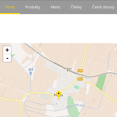
Firmy
Produkty
Menu
Články
Časté dotazy
+
-