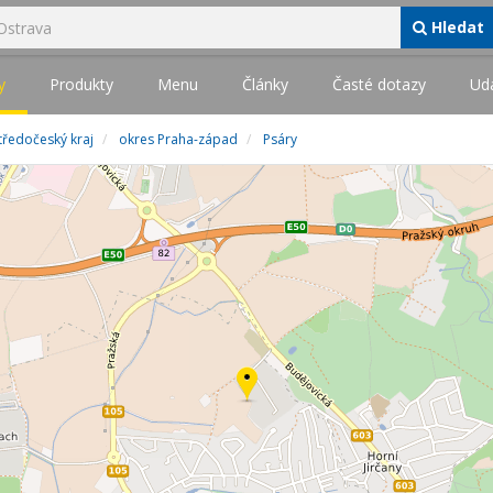
Hledat
y
Produkty
Menu
Články
Časté dotazy
Udá
tředočeský kraj
okres Praha-západ
Psáry