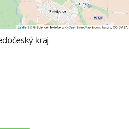
Leaflet
| © GIScience Heidelberg, ©
OpenStreetMap
& contributors, CC-BY-SA
edočeský kraj