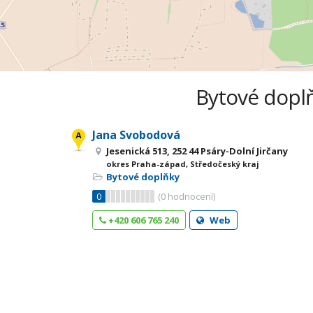
Bytové doplň
Jana Svobodová
Jesenická 513, 252 44 Psáry-Dolní Jirčany
okres Praha-západ, Středočeský kraj
Bytové doplňky
0
(
0
hodnocení)
+420 606 765 240
Web