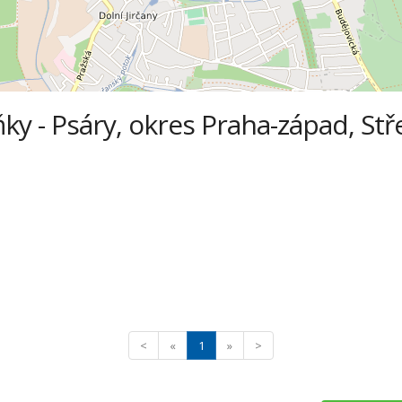
ky - Psáry, okres Praha-západ, Stř
<
«
1
»
>