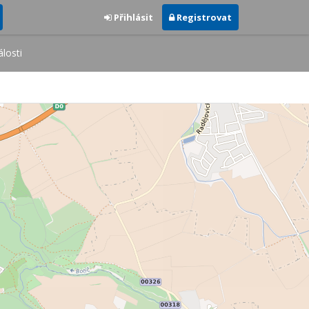
Přihlásit
Registrovat
losti