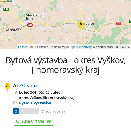
Leaflet
| © GIScience Heidelberg, ©
OpenStreetMap
& contributors, CC-BY-SA
Bytová výstavba - okres Vyškov,
Jihomoravský kraj
ALZO s.r.o.
Luleč 361, 683 03 Luleč
okres Vyškov, Jihomoravský kraj
Bytová výstavba
0
(
0
hodnocení)
+420 517 330 188