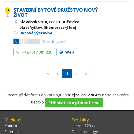
STAVEBNÍ BYTOVÉ DRUŽSTVO NOVÝ
ŽIVOT
Slovenská 910, 685 01 Bučovice
okres Vyškov, Jihomoravský kraj
Bytová výstavba
0
(
0
hodnocení)
+420 517 381 226
Web
<
«
1
»
>
Chcete přidat firmu do katalogu?
Volejte 771 270 421
nebo stiskněte
tlačítko
Přihlásit se a přidat firmu
Mediatel
Produkty
Kontakt
Internet123.cz
Reference
Online katalogy