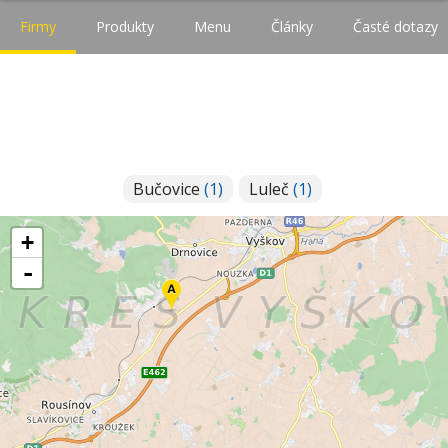
Firmy
Produkty
Menu
Články
Časté dotazy
Bučovice
(1)
Luleč
(1)
+
-