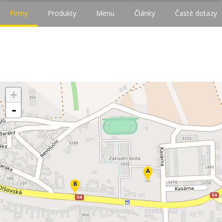
Firmy
Produkty
Menu
Články
Časté dotazy
+
-