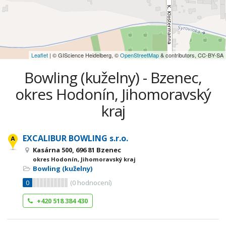
Leaflet
| © GIScience Heidelberg, ©
OpenStreetMap
& contributors, CC-BY-SA
Bowling (kuželny) - Bzenec,
okres Hodonín, Jihomoravský
kraj
EXCALIBUR BOWLING s.r.o.
Kasárna 500, 696 81 Bzenec
okres Hodonín, Jihomoravský kraj
Bowling (kuželny)
0
(
0
hodnocení)
+420 518 384 430