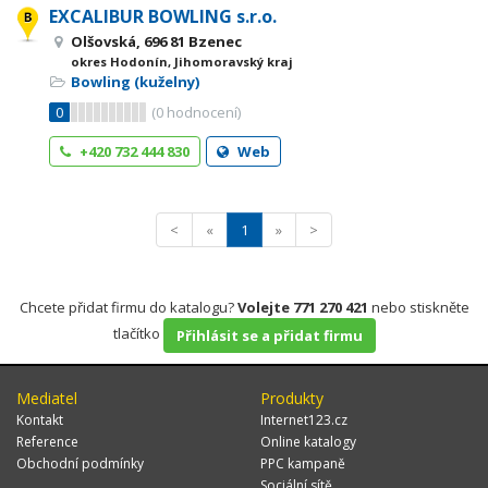
EXCALIBUR BOWLING s.r.o.
Olšovská, 696 81 Bzenec
okres Hodonín, Jihomoravský kraj
Bowling (kuželny)
0
(
0
hodnocení)
+420 732 444 830
Web
<
«
1
»
>
Chcete přidat firmu do katalogu?
Volejte 771 270 421
nebo stiskněte
tlačítko
Přihlásit se a přidat firmu
Mediatel
Produkty
Kontakt
Internet123.cz
Reference
Online katalogy
Obchodní podmínky
PPC kampaně
Sociální sítě