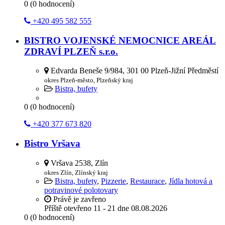
0
(
0
hodnocení)
+420 495 582 555
BISTRO VOJENSKÉ NEMOCNICE AREÁL
ZDRAVÍ PLZEŇ s.r.o.
Edvarda Beneše 9/984, 301 00 Plzeň-Jižní Předměstí
okres Plzeň-město, Plzeňský kraj
Bistra, bufety
0
(
0
hodnocení)
+420 377 673 820
Bistro Vršava
Vršava 2538, Zlín
okres Zlín, Zlínský kraj
Bistra, bufety
,
Pizzerie
,
Restaurace
,
Jídla hotová a
potravinové polotovary
Právě je zavřeno
Příště otevřeno
11 - 21
dne 08.08.2026
0
(
0
hodnocení)