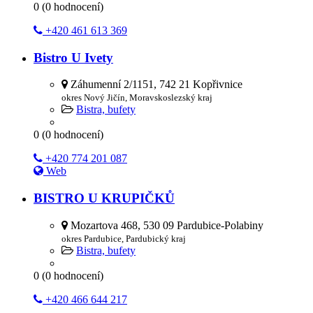
0
(
0
hodnocení)
+420 461 613 369
Bistro U Ivety
Záhumenní 2/1151, 742 21 Kopřivnice
okres Nový Jičín, Moravskoslezský kraj
Bistra, bufety
0
(
0
hodnocení)
+420 774 201 087
Web
BISTRO U KRUPIČKŮ
Mozartova 468, 530 09 Pardubice-Polabiny
okres Pardubice, Pardubický kraj
Bistra, bufety
0
(
0
hodnocení)
+420 466 644 217