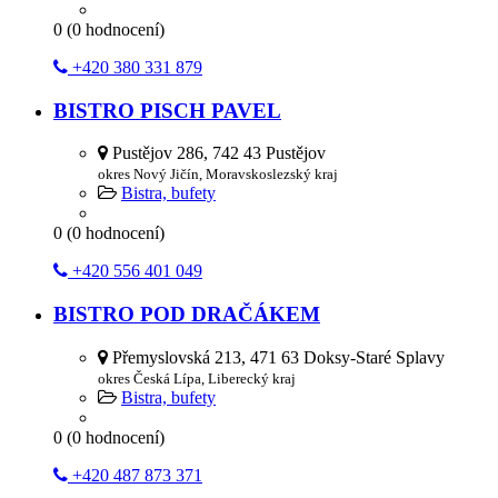
0
(
0
hodnocení)
+420 380 331 879
BISTRO PISCH PAVEL
Pustějov 286, 742 43 Pustějov
okres Nový Jičín, Moravskoslezský kraj
Bistra, bufety
0
(
0
hodnocení)
+420 556 401 049
BISTRO POD DRAČÁKEM
Přemyslovská 213, 471 63 Doksy-Staré Splavy
okres Česká Lípa, Liberecký kraj
Bistra, bufety
0
(
0
hodnocení)
+420 487 873 371