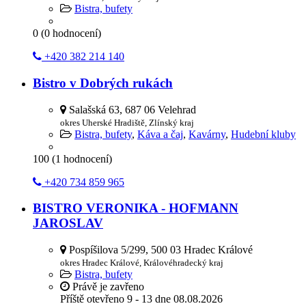
Bistra, bufety
0
(
0
hodnocení)
+420 382 214 140
Bistro v Dobrých rukách
Salašská 63, 687 06 Velehrad
okres Uherské Hradiště, Zlínský kraj
Bistra, bufety
,
Káva a čaj
,
Kavárny
,
Hudební kluby
100
(
1
hodnocení)
+420 734 859 965
BISTRO VERONIKA - HOFMANN
JAROSLAV
Pospíšilova 5/299, 500 03 Hradec Králové
okres Hradec Králové, Královéhradecký kraj
Bistra, bufety
Právě je zavřeno
Příště otevřeno
9 - 13
dne 08.08.2026