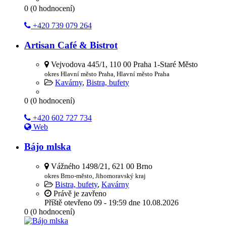
0
(
0
hodnocení)
+420 739 079 264
Artisan Café & Bistrot
Vejvodova 445/1, 110 00 Praha 1-Staré Město
okres Hlavní město Praha, Hlavní město Praha
Kavárny
,
Bistra, bufety
0
(
0
hodnocení)
+420 602 727 734
Web
Bájo mlska
Vážného 1498/21, 621 00 Brno
okres Brno-město, Jihomoravský kraj
Bistra, bufety
,
Kavárny
Právě je zavřeno
Příště otevřeno
09 - 19:59
dne 10.08.2026
0
(
0
hodnocení)