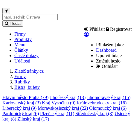
Hledat
Přihlásit
Registrovat
Firmy
Produkty
Menu
Přihlášen jako:
Články
Dashboard
Časté dotazy
Upravit údaje
Události
Změnit heslo
Odhlásit
ZlatéStránky.cz
Firmy
Rubriky
Bistra, bufety
Hlavní město Praha
(79)
Jihočeský kraj
(13)
Jihomoravský kraj
(15)
Karlovarský kraj
(3)
Kraj Vysočina
(9)
Královéhradecký kraj
(16)
Liberecký kraj
(9)
Moravskoslezský kraj
(22)
Olomoucký kraj
(6)
Pardubický kraj
(6)
Plzeňský kraj
(11)
Středočeský kraj
(8)
Ústecký
kraj
(8)
Zlínský kraj
(17)