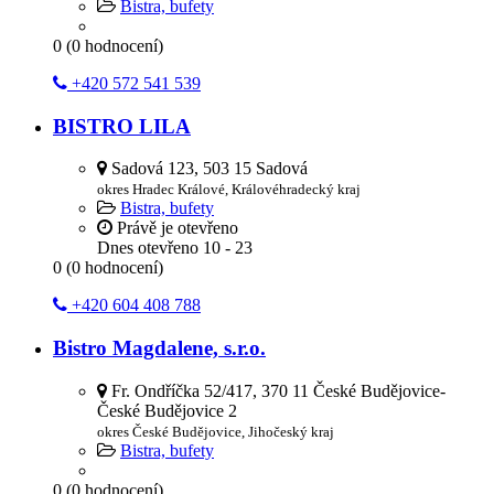
Bistra, bufety
0
(
0
hodnocení)
+420 572 541 539
BISTRO LILA
Sadová 123, 503 15 Sadová
okres Hradec Králové, Královéhradecký kraj
Bistra, bufety
Právě je otevřeno
Dnes otevřeno
10 - 23
0
(
0
hodnocení)
+420 604 408 788
Bistro Magdalene, s.r.o.
Fr. Ondříčka 52/417, 370 11 České Budějovice-
České Budějovice 2
okres České Budějovice, Jihočeský kraj
Bistra, bufety
0
(
0
hodnocení)