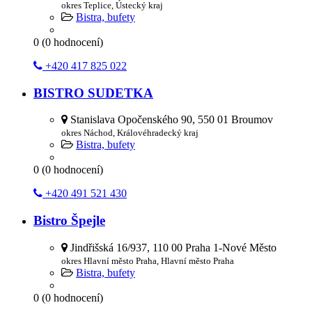
okres Teplice, Ústecký kraj
Bistra, bufety
0
(
0
hodnocení)
+420 417 825 022
BISTRO SUDETKA
Stanislava Opočenského 90, 550 01 Broumov
okres Náchod, Královéhradecký kraj
Bistra, bufety
0
(
0
hodnocení)
+420 491 521 430
Bistro Špejle
Jindřišská 16/937, 110 00 Praha 1-Nové Město
okres Hlavní město Praha, Hlavní město Praha
Bistra, bufety
0
(
0
hodnocení)