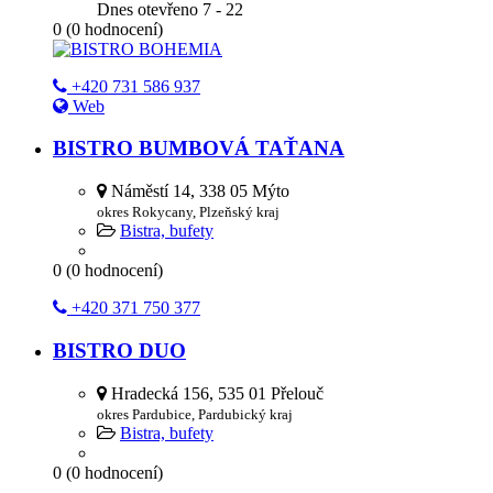
Dnes otevřeno
7 - 22
0
(
0
hodnocení)
+420 731 586 937
Web
BISTRO BUMBOVÁ TAŤANA
Náměstí 14, 338 05 Mýto
okres Rokycany, Plzeňský kraj
Bistra, bufety
0
(
0
hodnocení)
+420 371 750 377
BISTRO DUO
Hradecká 156, 535 01 Přelouč
okres Pardubice, Pardubický kraj
Bistra, bufety
0
(
0
hodnocení)