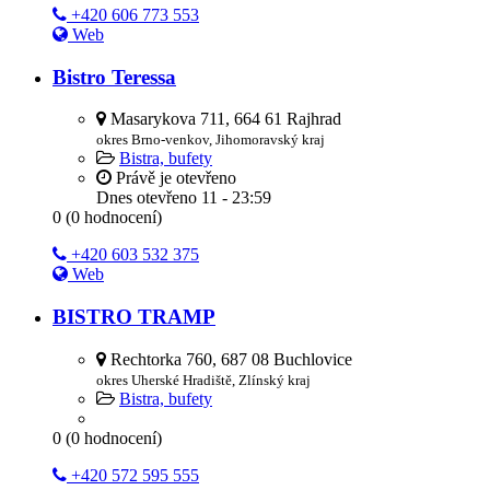
+420 606 773 553
Web
Bistro Teressa
Masarykova 711, 664 61 Rajhrad
okres Brno-venkov, Jihomoravský kraj
Bistra, bufety
Právě je otevřeno
Dnes otevřeno
11 - 23:59
0
(
0
hodnocení)
+420 603 532 375
Web
BISTRO TRAMP
Rechtorka 760, 687 08 Buchlovice
okres Uherské Hradiště, Zlínský kraj
Bistra, bufety
0
(
0
hodnocení)
+420 572 595 555