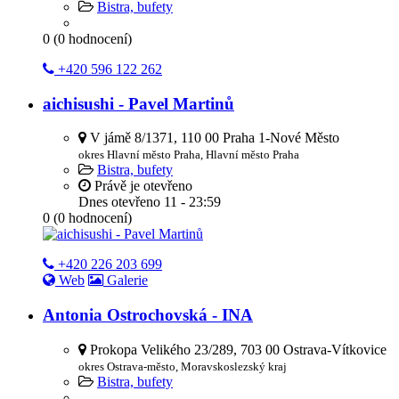
Bistra, bufety
0
(
0
hodnocení)
+420 596 122 262
aichisushi - Pavel Martinů
V jámě 8/1371, 110 00 Praha 1-Nové Město
okres Hlavní město Praha, Hlavní město Praha
Bistra, bufety
Právě je otevřeno
Dnes otevřeno
11 - 23:59
0
(
0
hodnocení)
+420 226 203 699
Web
Galerie
Antonia Ostrochovská - INA
Prokopa Velikého 23/289, 703 00 Ostrava-Vítkovice
okres Ostrava-město, Moravskoslezský kraj
Bistra, bufety