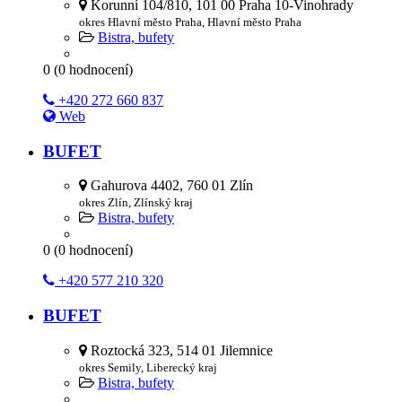
Korunní 104/810, 101 00 Praha 10-Vinohrady
okres Hlavní město Praha, Hlavní město Praha
Bistra, bufety
0
(
0
hodnocení)
+420 272 660 837
Web
BUFET
Gahurova 4402, 760 01 Zlín
okres Zlín, Zlínský kraj
Bistra, bufety
0
(
0
hodnocení)
+420 577 210 320
BUFET
Roztocká 323, 514 01 Jilemnice
okres Semily, Liberecký kraj
Bistra, bufety