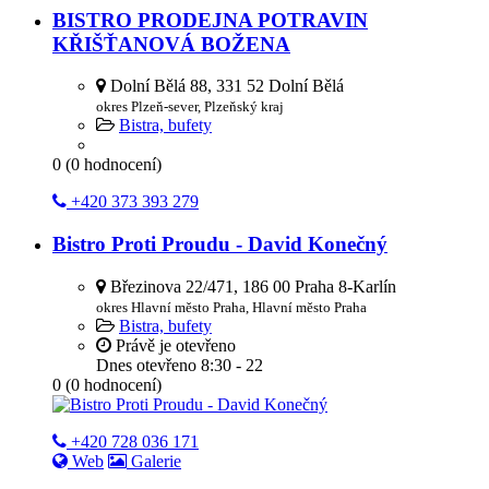
BISTRO PRODEJNA POTRAVIN
KŘIŠŤANOVÁ BOŽENA
Dolní Bělá 88, 331 52 Dolní Bělá
okres Plzeň-sever, Plzeňský kraj
Bistra, bufety
0
(
0
hodnocení)
+420 373 393 279
Bistro Proti Proudu - David Konečný
Březinova 22/471, 186 00 Praha 8-Karlín
okres Hlavní město Praha, Hlavní město Praha
Bistra, bufety
Právě je otevřeno
Dnes otevřeno
8:30 - 22
0
(
0
hodnocení)
+420 728 036 171
Web
Galerie