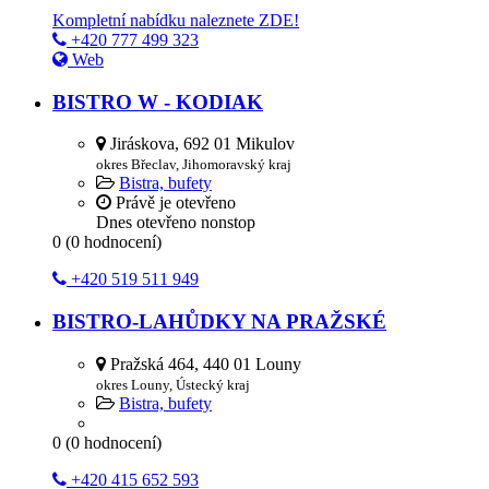
Kompletní nabídku naleznete ZDE!
+420 777 499 323
Web
BISTRO W - KODIAK
Jiráskova, 692 01 Mikulov
okres Břeclav, Jihomoravský kraj
Bistra, bufety
Právě je otevřeno
Dnes otevřeno nonstop
0
(
0
hodnocení)
+420 519 511 949
BISTRO-LAHŮDKY NA PRAŽSKÉ
Pražská 464, 440 01 Louny
okres Louny, Ústecký kraj
Bistra, bufety
0
(
0
hodnocení)
+420 415 652 593