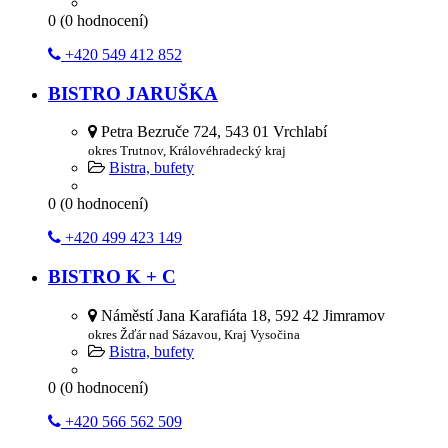
0
(
0
hodnocení)
+420 549 412 852
BISTRO JARUŠKA
Petra Bezruče 724, 543 01 Vrchlabí
okres Trutnov, Královéhradecký kraj
Bistra, bufety
0
(
0
hodnocení)
+420 499 423 149
BISTRO K + C
Náměstí Jana Karafiáta 18, 592 42 Jimramov
okres Žďár nad Sázavou, Kraj Vysočina
Bistra, bufety
0
(
0
hodnocení)
+420 566 562 509