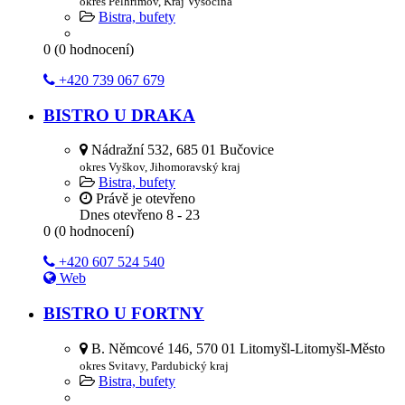
okres Pelhřimov, Kraj Vysočina
Bistra, bufety
0
(
0
hodnocení)
+420 739 067 679
BISTRO U DRAKA
Nádražní 532, 685 01 Bučovice
okres Vyškov, Jihomoravský kraj
Bistra, bufety
Právě je otevřeno
Dnes otevřeno
8 - 23
0
(
0
hodnocení)
+420 607 524 540
Web
BISTRO U FORTNY
B. Němcové 146, 570 01 Litomyšl-Litomyšl-Město
okres Svitavy, Pardubický kraj
Bistra, bufety