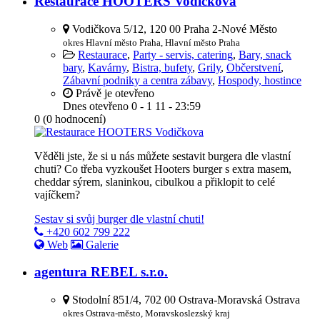
Restaurace HOOTERS Vodičkova
Vodičkova 5/12, 120 00 Praha 2-Nové Město
okres Hlavní město Praha, Hlavní město Praha
Restaurace
,
Party - servis, catering
,
Bary, snack
bary
,
Kavárny
,
Bistra, bufety
,
Grily
,
Občerstvení
,
Zábavní podniky a centra zábavy
,
Hospody, hostince
Právě je otevřeno
Dnes otevřeno
0 - 1
11 - 23:59
0
(
0
hodnocení)
Věděli jste, že si u nás můžete sestavit burgera dle vlastní
chuti? Co třeba vyzkoušet Hooters burger s extra masem,
cheddar sýrem, slaninkou, cibulkou a přiklopit to celé
vajíčkem?
Sestav si svůj burger dle vlastní chuti!
+420 602 799 222
Web
Galerie
agentura REBEL s.r.o.
Stodolní 851/4, 702 00 Ostrava-Moravská Ostrava
okres Ostrava-město, Moravskoslezský kraj