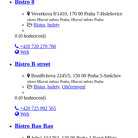
Bistro 8
Veverkova 8/1410, 170 00 Praha 7-Holešovice
okres Hlavní město Praha, Hlavní město Praha
Bistra, bufety
0
(
0
hodnocení)
+420 720 270 780
Web
Bistro B street
Bozděchova 2245/5, 150 00 Praha 5-Smíchov
okres Hlavní město Praha, Hlavní město Praha
Bistra, bufety
,
Občerstvení
0
(
0
hodnocení)
+420 725 992 565
Web
Bistro Bao Bao
Ječná 43/1763, 120 00 Praha 2-Nové Město