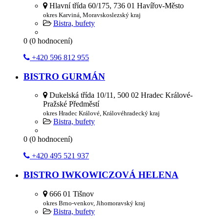
Hlavní třída 60/175, 736 01 Havířov-Město
okres Karviná, Moravskoslezský kraj
Bistra, bufety
0
(
0
hodnocení)
+420 596 812 955
BISTRO GURMÁN
Dukelská třída 10/11, 500 02 Hradec Králové-
Pražské Předměstí
okres Hradec Králové, Královéhradecký kraj
Bistra, bufety
0
(
0
hodnocení)
+420 495 521 937
BISTRO IWKOWICZOVÁ HELENA
666 01 Tišnov
okres Brno-venkov, Jihomoravský kraj
Bistra, bufety