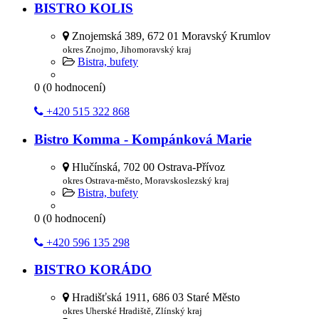
BISTRO KOLIS
Znojemská 389, 672 01 Moravský Krumlov
okres Znojmo, Jihomoravský kraj
Bistra, bufety
0
(
0
hodnocení)
+420 515 322 868
Bistro Komma - Kompánková Marie
Hlučínská, 702 00 Ostrava-Přívoz
okres Ostrava-město, Moravskoslezský kraj
Bistra, bufety
0
(
0
hodnocení)
+420 596 135 298
BISTRO KORÁDO
Hradišťská 1911, 686 03 Staré Město
okres Uherské Hradiště, Zlínský kraj