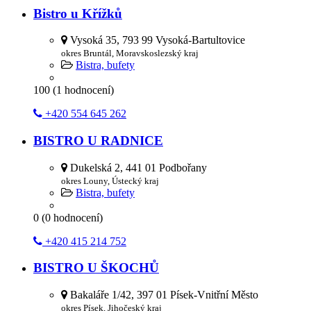
Bistro u Křížků
Vysoká 35, 793 99 Vysoká-Bartultovice
okres Bruntál, Moravskoslezský kraj
Bistra, bufety
100
(
1
hodnocení)
+420 554 645 262
BISTRO U RADNICE
Dukelská 2, 441 01 Podbořany
okres Louny, Ústecký kraj
Bistra, bufety
0
(
0
hodnocení)
+420 415 214 752
BISTRO U ŠKOCHŮ
Bakaláře 1/42, 397 01 Písek-Vnitřní Město
okres Písek, Jihočeský kraj