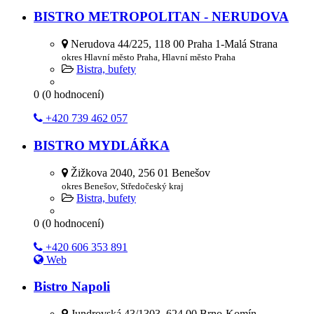
BISTRO METROPOLITAN - NERUDOVA
Nerudova 44/225, 118 00 Praha 1-Malá Strana
okres Hlavní město Praha, Hlavní město Praha
Bistra, bufety
0
(
0
hodnocení)
+420 739 462 057
BISTRO MYDLÁŘKA
Žižkova 2040, 256 01 Benešov
okres Benešov, Středočeský kraj
Bistra, bufety
0
(
0
hodnocení)
+420 606 353 891
Web
Bistro Napoli
Jundrovská 43/1303, 624 00 Brno-Komín