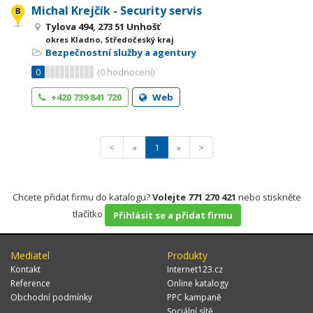
Michal Krejčík - Security servis
Tylova 494, 273 51 Unhošť
okres Kladno, Středočeský kraj
Bezpečnostní služby a agentury
0
(
0
hodnocení)
+420 739 841 720
Web
<
«
1
»
>
Chcete přidat firmu do katalogu?
Volejte 771 270 421
nebo stiskněte
tlačítko
Přihlásit se a přidat firmu
Mediatel
Produkty
Kontakt
Internet123.cz
Reference
Online katalogy
Obchodní podmínky
PPC kampaně
Sociální sítě