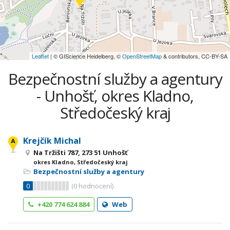
Leaflet
| © GIScience Heidelberg, ©
OpenStreetMap
& contributors, CC-BY-SA
Bezpečnostní služby a agentury
- Unhošť, okres Kladno,
Středočeský kraj
Krejčík Michal
Na Tržišti 787, 273 51 Unhošť
okres Kladno, Středočeský kraj
Bezpečnostní služby a agentury
0
(
0
hodnocení)
+420 774 624 884
Web