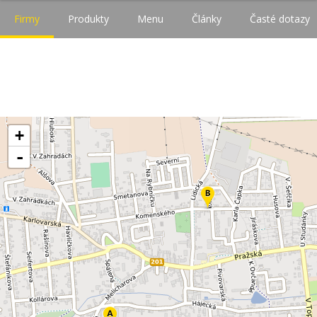
Firmy
Produkty
Menu
Články
Časté dotazy
+
-