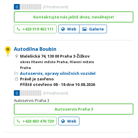
0
(
0
hodnocení)
Kontaktujte nás ještě dnes, neváhejte!
+420 519 402 111
Web
Galerie
Autodílna Boubín
Malešická 74, 130 00 Praha 3-Žižkov
okres Hlavní město Praha, Hlavní město
Praha
Autoservis, opravy silničních vozidel
Právě je zavřeno
Příště otevřeno
08 - 18
dne 10.08.2026
0
(
0
hodnocení)
Autoservis Praha 3
Autoservis Praha 3
+420 603 476 729
Web