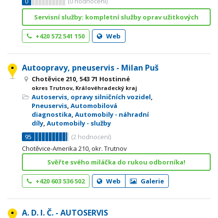
0
(
0
hodnocení)
Servisní služby: kompletní služby oprav užitkových
+420 572 541 150
Web
Autoopravy, pneuservis - Milan Puš
Chotěvice 210, 543 71 Hostinné
okres Trutnov, Královéhradecký kraj
Autoservis, opravy silničních vozidel
,
Pneuservis
,
Automobilová
diagnostika
,
Automobily - náhradní
díly
,
Automobily - služby
95
(
2
hodnocení)
Chotěvice-Amerika 210, okr. Trutnov
Svěřte svého miláčka do rukou odborníka!
+420 603 536 502
Web
Galerie
A. D. I. Č. - AUTOSERVIS