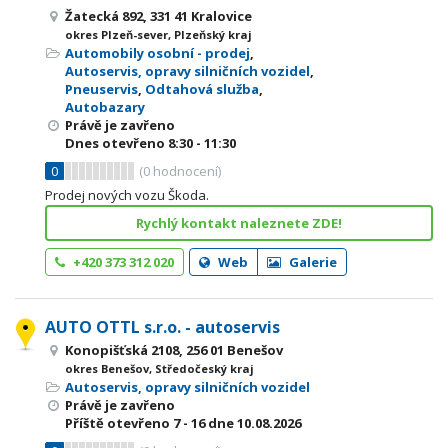
Žatecká 892, 331 41 Kralovice
okres Plzeň-sever, Plzeňský kraj
Automobily osobní - prodej
,
Autoservis, opravy silničních vozidel
,
Pneuservis
,
Odtahová služba
,
Autobazary
Právě je zavřeno
Dnes otevřeno
8:30 - 11:30
0
(
0
hodnocení)
Prodej nových vozu Škoda.
Rychlý kontakt naleznete ZDE!
+420 373 312 020
Web
Galerie
AUTO OTTL s.r.o. - autoservis
Konopišťská 2108, 256 01 Benešov
okres Benešov, Středočeský kraj
Autoservis, opravy silničních vozidel
Právě je zavřeno
Příště otevřeno
7 - 16
dne 10.08.2026