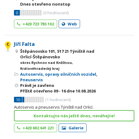
Dnes otevřeno nonstop
0
(
0
hodnocení)
+420 723 785 102
Web
Jiří Falta
Štěpánovsko 101, 517 21 Týniště nad
Orlicí-Štěpánovsko
okres Rychnov nad Kněžnou,
Královéhradecký kraj
Autoservis, opravy silničních vozidel
,
Pneuservis
Právě je zavřeno
Příště otevřeno
09 - 16
dne 10.08.2026
10
(
1
hodnocení)
Autoservis a pneuservis Týniště nad Orlicí.
Kontaktujte nás ještě dnes, neváhejte!
+420 602 641 221
Galerie