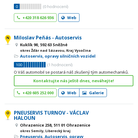
0
(
0
hodnocení)
+420 318 626 936
Web
Miloslav Peňás - Autoservis
Kuklík 90, 592 63 Sněžné
okres Žďár nad Sázavou, Kraj Vysočina
Autoservis, opravy silničních vozidel
100
(
1
hodnocení)
O Váš automobil se postará náš zkušený tým automechaniků.
Kontaktujte nás ještě dnes, neváhejte!
+420 605 252 000
Web
Galerie
PNEUSERVIS TURNOV - VÁCLAV
HALOUN
Ohrazenice 258, 511 01 Ohrazenice
okres Semily, Liberecký kraj
Pneuservis
,
Autoservis, opravy