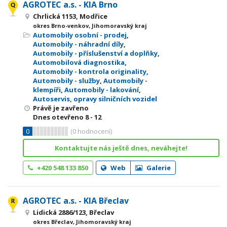
AGROTEC a.s. - KIA Brno
Chrlická 1153, Modřice
okres Brno-venkov, Jihomoravský kraj
Automobily osobní - prodej
,
Automobily - náhradní díly
,
Automobily - příslušenství a doplňky
,
Automobilová diagnostika
,
Automobily - kontrola originality
,
Automobily - služby
,
Automobily -
klempíři
,
Automobily - lakování
,
Autoservis, opravy silničních vozidel
Právě je zavřeno
Dnes otevřeno
8 - 12
0
(
0
hodnocení)
Kontaktujte nás ještě dnes, neváhejte!
+420 548 133 850
Web
Galerie
AGROTEC a.s. - KIA Břeclav
Lidická 2886/123, Břeclav
okres Břeclav, Jihomoravský kraj