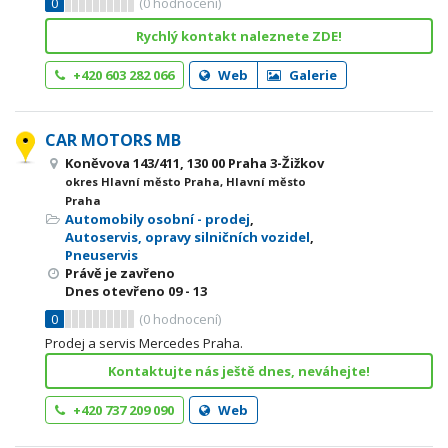
0
(
0
hodnocení)
Rychlý kontakt naleznete ZDE!
+420 603 282 066
Web
Galerie
CAR MOTORS MB
Koněvova 143/411, 130 00 Praha 3-Žižkov
okres Hlavní město Praha, Hlavní město
Praha
Automobily osobní - prodej
,
Autoservis, opravy silničních vozidel
,
Pneuservis
Právě je zavřeno
Dnes otevřeno
09 - 13
0
(
0
hodnocení)
Prodej a servis Mercedes Praha.
Kontaktujte nás ještě dnes, neváhejte!
+420 737 209 090
Web