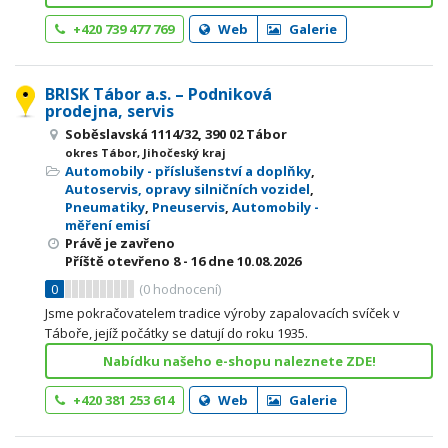
+420 739 477 769
Web
Galerie
BRISK Tábor a.s. – Podniková
prodejna, servis
Soběslavská 1114/32, 390 02 Tábor
okres Tábor, Jihočeský kraj
Automobily - příslušenství a doplňky
,
Autoservis, opravy silničních vozidel
,
Pneumatiky
,
Pneuservis
,
Automobily -
měření emisí
Právě je zavřeno
Příště otevřeno
8 - 16
dne 10.08.2026
0
(
0
hodnocení)
Jsme pokračovatelem tradice výroby zapalovacích svíček v
Táboře, jejíž počátky se datují do roku 1935.
Nabídku našeho e-shopu naleznete ZDE!
+420 381 253 614
Web
Galerie