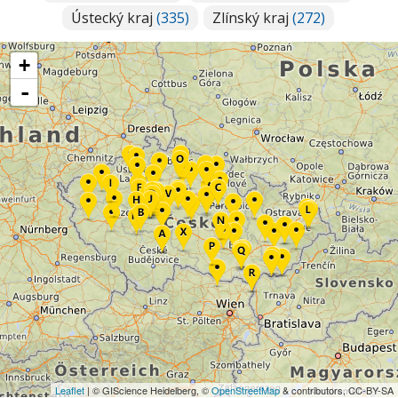
Ústecký kraj
(335)
Zlínský kraj
(272)
+
-
Leaflet
| © GIScience Heidelberg, ©
OpenStreetMap
& contributors, CC-BY-SA