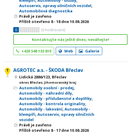
klempíři
,
Automobily - služby
,
Autoservis, opravy silničních vozidel
,
Automobilová diagnostika
Právě je zavřeno
Příště otevřeno
8 - 18
dne 10.08.2026
0
(
0
hodnocení)
Kontaktujte nás ještě dnes, neváhejte!
+420 548 133 810
Web
Galerie
AGROTEC a.s. - ŠKODA Břeclav
Lidická 2886/123, Břeclav
okres Břeclav, Jihomoravský kraj
Automobily osobní - prodej
,
Automobily - náhradní díly
,
Automobily - příslušenství a doplňky
,
Automobily - kontrola originality
,
Automobily - lakování
,
Automobily -
klempíři
,
Autoservis, opravy silničních
vozidel
Právě je zavřeno
Příště otevřeno
8 - 17
dne 10.08.2026