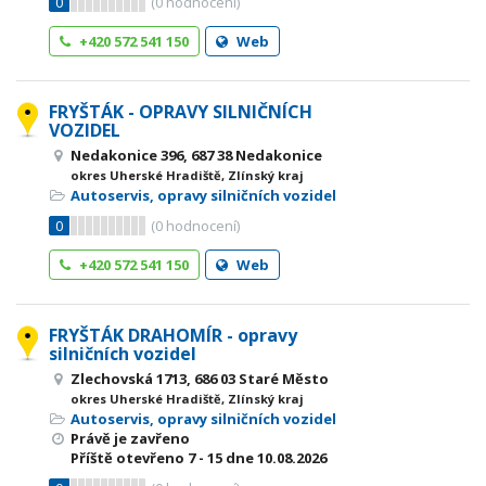
0
(
0
hodnocení)
+420 572 541 150
Web
FRYŠTÁK - OPRAVY SILNIČNÍCH
VOZIDEL
Nedakonice 396, 687 38 Nedakonice
okres Uherské Hradiště, Zlínský kraj
Autoservis, opravy silničních vozidel
0
(
0
hodnocení)
+420 572 541 150
Web
FRYŠTÁK DRAHOMÍR - opravy
silničních vozidel
Zlechovská 1713, 686 03 Staré Město
okres Uherské Hradiště, Zlínský kraj
Autoservis, opravy silničních vozidel
Právě je zavřeno
Příště otevřeno
7 - 15
dne 10.08.2026