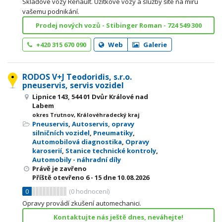
Skladové vozy Renault. Užitkové vozy a služby šité na míru
vašemu podnikání.
Prodej nových vozů - Stibinger Roman - 724 549 300
+420 315 670 090
Web
Galerie
RODOS V+J Teodoridis, s.r.o.
pneuservis, servis vozidel
Lipnice 143, 544 01 Dvůr Králové nad
Labem
okres Trutnov, Královéhradecký kraj
Pneuservis
,
Autoservis, opravy
silničních vozidel
,
Pneumatiky
,
Automobilová diagnostika
,
Opravy
karoserií
,
Stanice technické kontroly
,
Automobily - náhradní díly
Právě je zavřeno
Příště otevřeno
6 - 15
dne 10.08.2026
0
(
0
hodnocení)
Opravy provádí zkušení automechanici.
Kontaktujte nás ještě dnes, neváhejte!