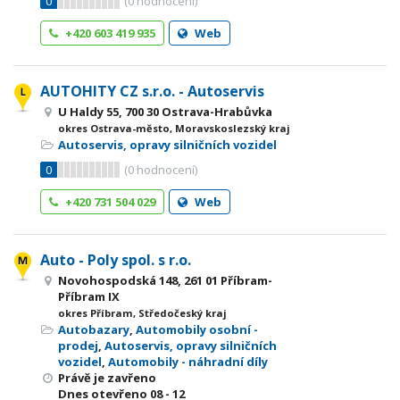
0
(
0
hodnocení)
+420 603 419 935
Web
AUTOHITY CZ s.r.o. - Autoservis
U Haldy 55, 700 30 Ostrava-Hrabůvka
okres Ostrava-město, Moravskoslezský kraj
Autoservis, opravy silničních vozidel
0
(
0
hodnocení)
+420 731 504 029
Web
Auto - Poly spol. s r.o.
Novohospodská 148, 261 01 Příbram-
Příbram IX
okres Příbram, Středočeský kraj
Autobazary
,
Automobily osobní -
prodej
,
Autoservis, opravy silničních
vozidel
,
Automobily - náhradní díly
Právě je zavřeno
Dnes otevřeno
08 - 12