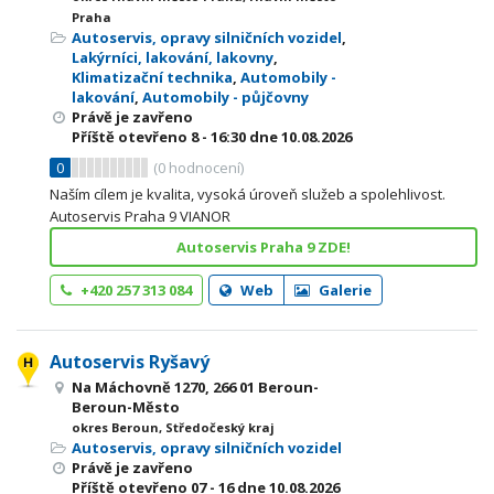
Praha
Autoservis, opravy silničních vozidel
,
Lakýrníci, lakování, lakovny
,
Klimatizační technika
,
Automobily -
lakování
,
Automobily - půjčovny
Právě je zavřeno
Příště otevřeno
8 - 16:30
dne 10.08.2026
0
(
0
hodnocení)
Naším cílem je kvalita, vysoká úroveň služeb a spolehlivost.
Autoservis Praha 9 VIANOR
Autoservis Praha 9 ZDE!
+420 257 313 084
Web
Galerie
Autoservis Ryšavý
Na Máchovně 1270, 266 01 Beroun-
Beroun-Město
okres Beroun, Středočeský kraj
Autoservis, opravy silničních vozidel
Právě je zavřeno
Příště otevřeno
07 - 16
dne 10.08.2026