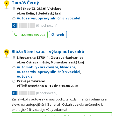
Tomáš Černý
Vrátkov 73, 282 01 Vrátkov
okres Kolín, Středočeský kraj
Autoservis, opravy silničních vozidel
0
(
0
hodnocení)
+420 603 559 727
Web
Bláža Steel s.r.o. - výkup autovraků
Lihovarska 1378/11, Ostrava-Radvanice
okres Ostrava-město, Moravskoslezský kraj
Automobily - vrakoviště, likvidace
,
Autoservis, opravy silničních vozidel
,
Autoskla
Právě je zavřeno
Příště otevřeno
8 - 17
dne 10.08.2026
0
(
0
hodnocení)
Za jakýkoliv autovrak u nás obdržíte vždy finanční odměnu a
slevu na autopojištění Generali. Odtah vozidla určeného k
ekologické likvidaci je vždy zdarma!