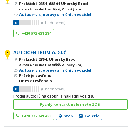
Prakšická 2354, 688 01 Uherský Brod
okres Uherské Hradiště, Zlínský kraj
Autoservis, opravy silničních vozidel
0
(
0
hodnocení)
+420 572 631 284
AUTOCENTRUM A.D.I.Č.
Prakšická 2354, Uherský Brod
okres Uherské Hradiště, Zlínský kraj
Autoservis, opravy silničních vozidel
Právě je zavřeno
Dnes otevřeno
8 - 11
0
(
0
hodnocení)
Prodej autodílů na osobní a nákladní vozidla.
Rychlý kontakt naleznete ZDE!
+420 777 741 423
Web
Galerie