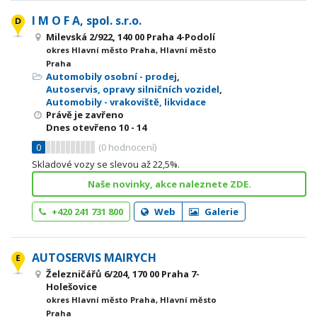
I M O F A, spol. s.r.o.
Milevská 2/922, 140 00 Praha 4-Podolí
okres Hlavní město Praha, Hlavní město
Praha
Automobily osobní - prodej
,
Autoservis, opravy silničních vozidel
,
Automobily - vrakoviště, likvidace
Právě je zavřeno
Dnes otevřeno
10 - 14
0
(
0
hodnocení)
Skladové vozy se slevou až 22,5%.
Naše novinky, akce naleznete ZDE.
+420 241 731 800
Web
Galerie
AUTOSERVIS MAIRYCH
Železničářů 6/204, 170 00 Praha 7-
Holešovice
okres Hlavní město Praha, Hlavní město
Praha