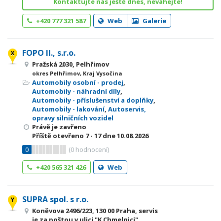
Kontaktujte nás ještě dnes, neváhejte!
+420 777 321 587
Web
Galerie
FOPO II., s.r.o.
Pražská 2030, Pelhřimov
okres Pelhřimov, Kraj Vysočina
Automobily osobní - prodej
,
Automobily - náhradní díly
,
Automobily - příslušenství a doplňky
,
Automobily - lakování
,
Autoservis,
opravy silničních vozidel
Právě je zavřeno
Příště otevřeno
7 - 17
dne 10.08.2026
0
(
0
hodnocení)
+420 565 321 426
Web
SUPRA spol. s r.o.
Koněvova 2496/223, 130 00 Praha, servis
je za poštou v ulici "K Chmelnici"