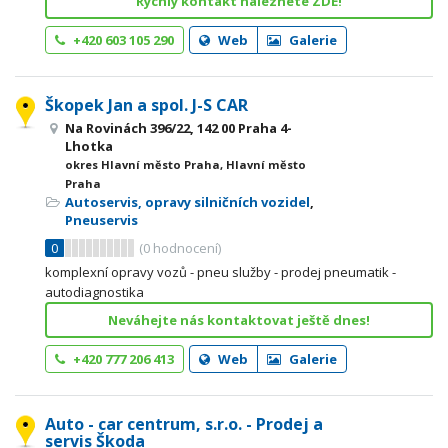
Rychlý kontakt naleznete ZDE!
+420 603 105 290
Web
Galerie
Škopek Jan a spol. J-S CAR
Na Rovinách 396/22, 142 00 Praha 4-
Lhotka
okres Hlavní město Praha, Hlavní město
Praha
Autoservis, opravy silničních vozidel
,
Pneuservis
0
(
0
hodnocení)
komplexní opravy vozů - pneu služby - prodej pneumatik -
autodiagnostika
Neváhejte nás kontaktovat ještě dnes!
+420 777 206 413
Web
Galerie
Auto - car centrum, s.r.o. - Prodej a
servis Škoda