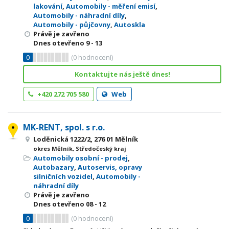
lakování
,
Automobily - měření emisí
,
Automobily - náhradní díly
,
Automobily - půjčovny
,
Autoskla
Právě je zavřeno
Dnes otevřeno
9 - 13
0
(
0
hodnocení)
Kontaktujte nás ještě dnes!
+420 272 705 580
Web
MK-RENT, spol. s r.o.
Loděnická 1222/2, 276 01 Mělník
okres Mělník, Středočeský kraj
Automobily osobní - prodej
,
Autobazary
,
Autoservis, opravy
silničních vozidel
,
Automobily -
náhradní díly
Právě je zavřeno
Dnes otevřeno
08 - 12
0
(
0
hodnocení)