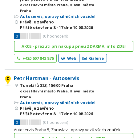
okres Hlavní město Praha, Hlavní město
Praha
Autoservis, opravy silničních vozidel
Právě je zavřeno
Příště otevřeno
8 - 17
dne 10.08.2026
0
(
0
hodnocení)
AKCE - přezutí při nákupu pneu ZDARMA, info ZDE!
+420 607 843 876
Web
Galerie
Petr Hartman - Autoservis
Tunelářů 323, 156 00 Praha
okres Hlavní město Praha, Hlavní město
Praha
Autoservis, opravy silničních vozidel
Právě je zavřeno
Příště otevřeno
8 - 17
dne 10.08.2026
0
(
0
hodnocení)
Autoservis Praha 5, Zbraslav - opravy vozů všech značek