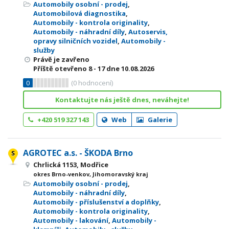
Automobily osobní - prodej
,
Automobilová diagnostika
,
Automobily - kontrola originality
,
Automobily - náhradní díly
,
Autoservis,
opravy silničních vozidel
,
Automobily -
služby
Právě je zavřeno
Příště otevřeno
8 - 17
dne 10.08.2026
0
(
0
hodnocení)
Kontaktujte nás ještě dnes, neváhejte!
+420 519 327 143
Web
Galerie
AGROTEC a.s. - ŠKODA Brno
Chrlická 1153, Modřice
okres Brno-venkov, Jihomoravský kraj
Automobily osobní - prodej
,
Automobily - náhradní díly
,
Automobily - příslušenství a doplňky
,
Automobily - kontrola originality
,
Automobily - lakování
,
Automobily -