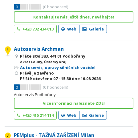
0
(
0
hodnocení)
Kontaktujte nás ještě dnes, neváhejte!
+420 732 434 013
Web
Galerie
Autoservis Archman
Přátelství 383, 441 01 Podbořany
okres Louny, Ústecký kraj
Autoservis, opravy silničních vozidel
Právě je zavřeno
Příště otevřeno
07 - 15:30
dne 10.08.2026
0
(
0
hodnocení)
Autoservis Podbořany
Více informací naleznete ZDE!
+420 415 214 114
Web
Galerie
PEMplus - TAŽNÁ ZAŘÍZENÍ Milan