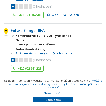
0
(
0
hodnocení)
+420 323 604 503
Web
Galerie
Falta Jiří Ing. - JIFA
Komenského 101, 517 21 Týniště nad
Orlicí
okres Rychnov nad Kněžnou,
Královéhradecký kraj
Autoservis, opravy silničních vozidel
0
(
0
hodnocení)
+420 602 641 221
Cookies
- Tyto stránky využívají v zájmu kvalitnějších služeb cookies.
Pročtěte
AUTO MAX - dovozy, s.r.o.
podrobnosti, jak přesně cookies využíváme a jak můžete změnit příslušná
nastavení.
I.P. Pavlova 740/126, 779 00 Olomouc-
Nesouhlasím
Nová Ulice
okres Olomouc, Olomoucký kraj
Souhlasím
Autoservis, opravy silničních vozidel