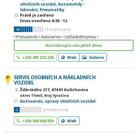
silničních vozidel
,
Automobily -
lakování
,
Pneumatiky
Právě je zavřeno
Dnes otevřeno
8:30 - 12
48
(
1
hodnocení)
• Pneuservis • Autoservis • Uskladnění pneu •
Kontaktujte nás ještě dnes
+420 481 322 226
Web
Galerie
SERVIS OSOBNÍCH A NÁKLADNÍCH
VOZIDEL
Žďárského 217, 674 01 Kožichovice
okres Třebíč, Kraj Vysočina
Autoservis, opravy silničních vozidel
0
(
0
hodnocení)
+420 568 848 939
Web