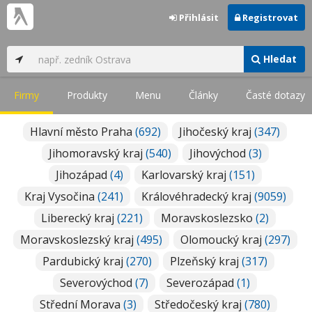
Přihlásit
Registrovat
Hledat
Firmy
Produkty
Menu
Články
Časté dotazy
Hlavní město Praha
(692)
Jihočeský kraj
(347)
Jihomoravský kraj
(540)
Jihovýchod
(3)
Jihozápad
(4)
Karlovarský kraj
(151)
Kraj Vysočina
(241)
Královéhradecký kraj
(9059)
Liberecký kraj
(221)
Moravskoslezsko
(2)
Moravskoslezský kraj
(495)
Olomoucký kraj
(297)
Pardubický kraj
(270)
Plzeňský kraj
(317)
Severovýchod
(7)
Severozápad
(1)
Střední Morava
(3)
Středočeský kraj
(780)