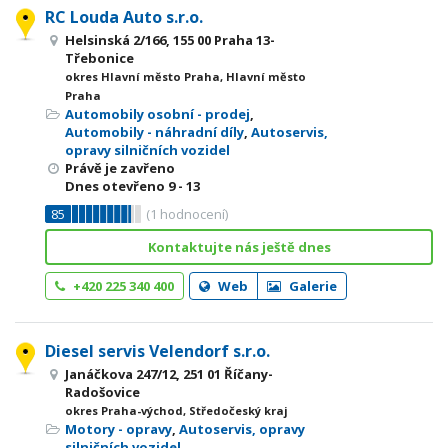
RC Louda Auto s.r.o.
Helsinská 2/166, 155 00 Praha 13-
Třebonice
okres Hlavní město Praha, Hlavní město
Praha
Automobily osobní - prodej
,
Automobily - náhradní díly
,
Autoservis,
opravy silničních vozidel
Právě je zavřeno
Dnes otevřeno
9 - 13
85
(
1
hodnocení)
Kontaktujte nás ještě dnes
+420 225 340 400
Web
Galerie
Diesel servis Velendorf s.r.o.
Janáčkova 247/12, 251 01 Říčany-
Radošovice
okres Praha-východ, Středočeský kraj
Motory - opravy
,
Autoservis, opravy
silničních vozidel