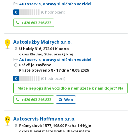
Autoservis, opravy silničních vozidel
0
(
0
hodnocení)
+420 603 216 833
Autoslužby Mairych s.r.o.
U haldy 316, 272 01 Kladno
okres Kladno, Středočeský kraj
Autoservis, opravy silničních vozidel
Právě je zavřeno
Příště otevřeno
8 - 17
dne 10.08.2026
0
(
0
hodnocení)
Máte nepojízdné vozidlo a nemužete k nám dojet? Na
+420 603 216 833
Web
Autoservis Hoffmann s.r.o.
Průmyslová 1577, 198 00 Praha 14-Kyje
okres Hlavní město Praha, Hlavní město