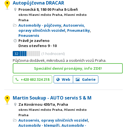
Autopůjčovna DRACAR
Prosecká 8, 180 00 Praha 8-Libeň
okres Hlavní město Praha, Hlavní město
Praha
Automobily - půjčovny
,
Autoservis,
opravy silničních vozidel
,
Pneumatiky
,
Pneuservis
Právě je zavřeno
Dnes otevřeno
9 - 10
32
(
1
hodnocení)
Půjčovna dodávek, mikrobusů a osobních vozů Praha.
Speciální denní pronájmy, info ZDE!
+420 602 324 218
Web
Galerie
Martin Soukup - AUTO servis S & M
Za Kovárnou 430/1a, Praha
okres Hlavní město Praha, Hlavní město
Praha
Autoservis, opravy silničních vozidel
,
Automobily - klempíři
,
Automobily -