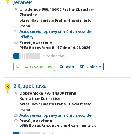
Jeřábek
U loděnice 966, 156 00 Praha-Zbraslav-
Zbraslav
okres Hlavní město Praha, Hlavní město
Praha
Autoservis, opravy silničních vozidel
,
Přívěsy
Právě je zavřeno
Příště otevřeno
8 - 17
dne 10.08.2026
0
(
0
hodnocení)
+420 257 921 189
Web
Galerie
2 K, spol. s.r.o.
Dobronická 778, 148 00 Praha-
Kunratice-Kunratice
okres Hlavní město Praha, Hlavní město
Praha
Autoservis, opravy silničních vozidel
Právě je zavřeno
Příště otevřeno
8 - 16:30
dne 10.08.2026