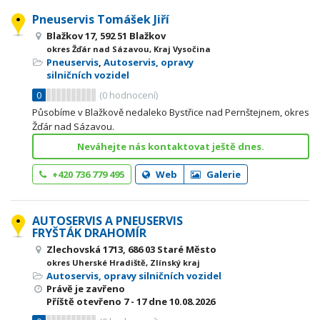
Pneuservis Tomášek Jiří
Blažkov 17, 592 51 Blažkov
okres Žďár nad Sázavou, Kraj Vysočina
Pneuservis
,
Autoservis, opravy
silničních vozidel
0
(
0
hodnocení)
Působíme v Blažkově nedaleko Bystřice nad Pernštejnem, okres
Žďár nad Sázavou.
Neváhejte nás kontaktovat ještě dnes.
+420 736 779 495
Web
Galerie
AUTOSERVIS A PNEUSERVIS
FRYŠTÁK DRAHOMÍR
Zlechovská 1713, 686 03 Staré Město
okres Uherské Hradiště, Zlínský kraj
Autoservis, opravy silničních vozidel
Právě je zavřeno
Příště otevřeno
7 - 17
dne 10.08.2026