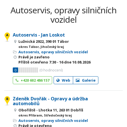
Autoservis, opravy silničních
vozidel
Autoservis - Jan Loskot
Lužnická 2922, 390 01 Tábor
okres Tábor, Jihočeský kraj
Autoservis, opravy silničních vozidel
Právě je zavřeno
Příště otevřeno
7:30 - 16
dne 10.08.2026
0
(
0
hodnocení)
+420 602 486 157
Web
Galerie
Zdeněk Dvořák - Opravy a údržba
automobilů
Obořiště - Lhotka 11, 263 01 Dobříš
okres Příbram, Středočeský kraj
Autoservis, opravy silničních vozidel
Právě je otevřeno