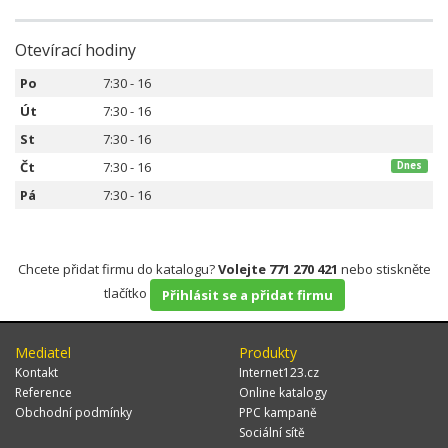
Otevírací hodiny
Po
7:30 - 16
Út
7:30 - 16
St
7:30 - 16
Čt
7:30 - 16
Dnes
Pá
7:30 - 16
Chcete přidat firmu do katalogu?
Volejte 771 270 421
nebo stiskněte
tlačítko
Přihlásit se a přidat firmu
Mediatel
Produkty
Kontakt
Internet123.cz
Reference
Online katalogy
Obchodní podmínky
PPC kampaně
Sociální sítě