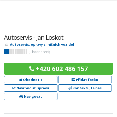
Autoservis - Jan Loskot
Autoservis, opravy silničních vozidel
0
(
0
hodnocení)
+420 602 486 157
Ohodnotit
Přidat fotku
Navrhnout úpravu
Kontaktujte nás
Navigovat