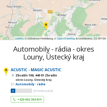
Leaflet
| © GIScience Heidelberg, ©
OpenStreetMap
& contributors, CC-BY-SA
Automobily - rádia - okres
Louny, Ústecký kraj
ACUSTIC - MAGIC ACUSTIC
Zbrašín 106, 440 01 Zbrašín
okres Louny, Ústecký kraj
Automobily - rádia
0
(
0
hodnocení)
+420 602 384 815