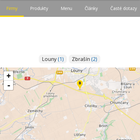
Firmy
Produkty
Menu
Články
Časté dotazy
Louny
(1)
Zbrašín
(2)
+
-