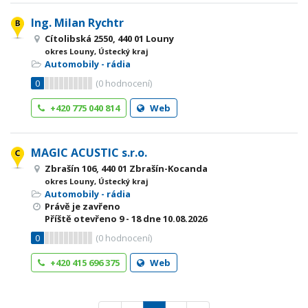
Ing. Milan Rychtr
Cítolibská 2550, 440 01 Louny
okres Louny, Ústecký kraj
Automobily - rádia
0
(
0
hodnocení)
+420 775 040 814
Web
MAGIC ACUSTIC s.r.o.
Zbrašín 106, 440 01 Zbrašín-Kocanda
okres Louny, Ústecký kraj
Automobily - rádia
Právě je zavřeno
Příště otevřeno
9 - 18
dne 10.08.2026
0
(
0
hodnocení)
+420 415 696 375
Web