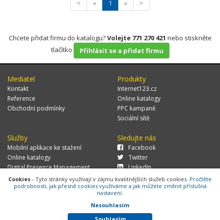
<
«
1
»
>
Chcete přidat firmu do katalogu?
Volejte 771 270 421
nebo stiskněte
tlačítko
Přihlásit se a přidat firmu
Mediatel
Produkty
Kontakt
Internet123.cz
Reference
Online katalogy
Obchodní podmínky
PPC kampaně
Sociální sítě
Služby
Sledujte nás
Mobilní aplikace ke stažení
Facebook
Online katalogy
Twitter
Digital Presence Management
LinkedIn
Více zákazníků
Cookies
- Tyto stránky využívají v zájmu kvalitnějších služeb cookies.
Pročtěte
podrobnosti, jak přesně cookies využíváme a jak můžete změnit příslušná
nastavení.
Nesouhlasím
© 2026 MEDIATEL CZ, s.r.o.,
Za Potokem 46/4, 106 00 Praha 10, tel.:
+420 771 270 421, verze 1.29.0.143,
Cookies
Souhlasím