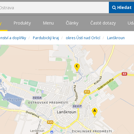
Hledat
y
Produkty
Menu
Články
Časté dotazy
Udá
enství a doplňky
Pardubický kraj
okres Ústí nad Orlicí
Lanškroun