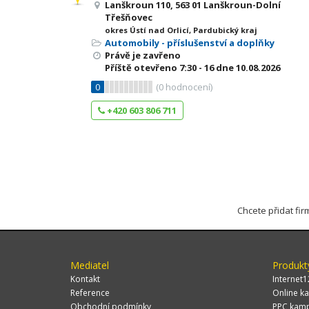
Lanškroun 110, 563 01 Lanškroun-Dolní
Třešňovec
okres Ústí nad Orlicí, Pardubický kraj
Automobily - příslušenství a doplňky
Právě je zavřeno
Příště otevřeno
7:30 - 16
dne 10.08.2026
0
(
0
hodnocení)
+420 603 806 711
Chcete přidat fi
Mediatel
Produkt
Kontakt
Internet1
Reference
Online ka
Obchodní podmínky
PPC kam