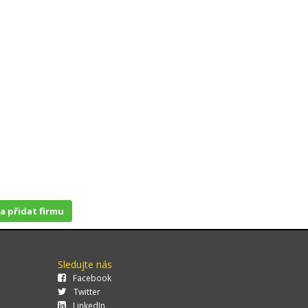
 a přidat firmu
Sledujte nás
Facebook
Twitter
LinkedIn