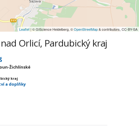
Leaflet
| © GIScience Heidelberg, ©
OpenStreetMap
& contributors, CC-BY-SA
nad Orlicí, Pardubický kraj
Š
roun-Žichlínské
ubický kraj
tví a doplňky