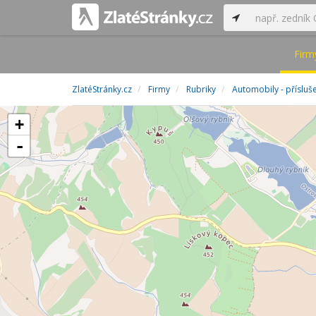
Firm
ZlatéStránky.cz
Firmy
Rubriky
Automobily - přísluš
+
-