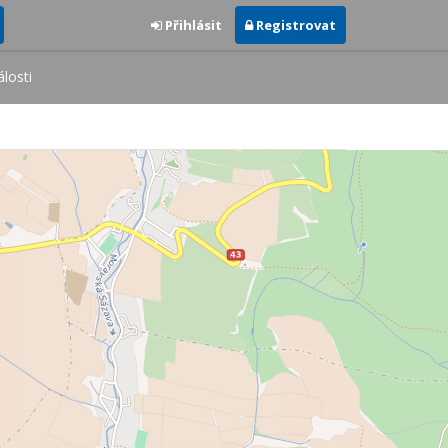
Přihlásit
Registrovat
losti