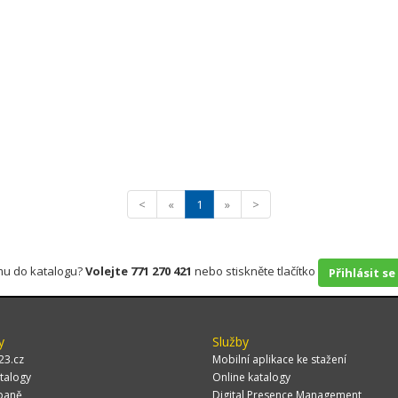
<
«
1
»
>
rmu do katalogu?
Volejte 771 270 421
nebo stiskněte tlačítko
Přihlásit se
y
Služby
23.cz
Mobilní aplikace ke stažení
talogy
Online katalogy
paně
Digital Presence Management