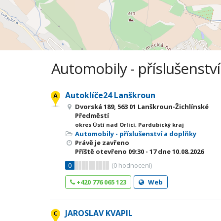
Automobily - příslušenství
Autoklíče24 Lanškroun
Dvorská 189, 563 01 Lanškroun-Žichlínské
Předměstí
okres Ústí nad Orlicí, Pardubický kraj
Automobily - příslušenství a doplňky
Právě je zavřeno
Příště otevřeno
09:30 - 17
dne 10.08.2026
0
(
0
hodnocení)
+420 776 065 123
Web
JAROSLAV KVAPIL