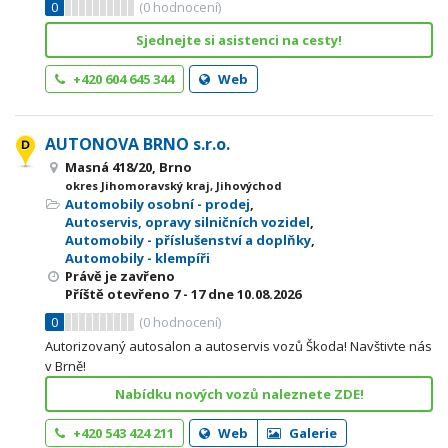
0
(
0
hodnocení)
Sjednejte si asistenci na cesty!
+420 604 645 344
Web
AUTONOVA BRNO s.r.o.
Masná 418/20, Brno
okres Jihomoravský kraj, Jihovýchod
Automobily osobní - prodej
,
Autoservis, opravy silničních vozidel
,
Automobily - příslušenství a doplňky
,
Automobily - klempíři
Právě je zavřeno
Příště otevřeno
7 - 17
dne 10.08.2026
0
(
0
hodnocení)
Autorizovaný autosalon a autoservis vozů Škoda! Navštivte nás
v Brně!
Nabídku nových vozů naleznete ZDE!
+420 543 424 211
Web
Galerie