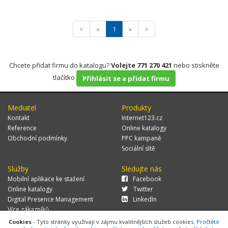
<
«
1
»
>
Chcete přidat firmu do katalogu?
Volejte 771 270 421
nebo stiskněte
tlačítko
Přihlásit se a přidat firmu
Mediatel
Produkty
Kontakt
Internet123.cz
Reference
Online katalogy
Obchodní podmínky
PPC kampaně
Sociální sítě
Služby
Sledujte nás
Mobilní aplikace ke stažení
Facebook
Online katalogy
Twitter
Digital Presence Management
LinkedIn
Více zákazníků
Cookies
- Tyto stránky využívají v zájmu kvalitnějších služeb cookies.
Pročtěte