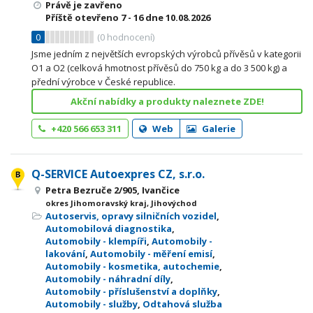
Právě je zavřeno
Příště otevřeno
7 - 16
dne 10.08.2026
0
(
0
hodnocení)
Jsme jedním z největších evropských výrobců přívěsů v kategorii
O1 a O2 (celková hmotnost přívěsů do 750 kg a do 3 500 kg) a
přední výrobce v České republice.
Akční nabídky a produkty naleznete ZDE!
+420 566 653 311
Web
Galerie
Q-SERVICE Autoexpres CZ, s.r.o.
Petra Bezruče 2/905, Ivančice
okres Jihomoravský kraj, Jihovýchod
Autoservis, opravy silničních vozidel
,
Automobilová diagnostika
,
Automobily - klempíři
,
Automobily -
lakování
,
Automobily - měření emisí
,
Automobily - kosmetika, autochemie
,
Automobily - náhradní díly
,
Automobily - příslušenství a doplňky
,
Automobily - služby
,
Odtahová služba