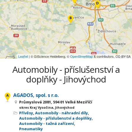
Leaflet
| © GIScience Heidelberg, ©
OpenStreetMap
& contributors, CC-BY-SA
Automobily - příslušenství a
doplňky - Jihovýchod
AGADOS, spol. s r.o.
Průmyslová 2081, 594 01 Velké Meziříčí
okres Kraj Vysočina, Jihovýchod
Přívěsy
,
Automobily - náhradní díly
,
Automobily - příslušenství a doplňky
,
Automobily - tažná zařízení
,
Pneumatiky