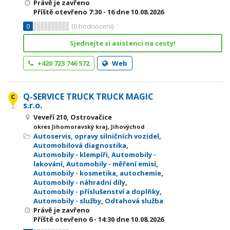
Právě je zavřeno
Příště otevřeno
7:30 - 16
dne 10.08.2026
0
(
0
hodnocení)
Sjednejte si asistenci na cesty!
+420 723 746 572
Web
Q-SERVICE TRUCK TRUCK MAGIC
s.r.o.
Veveří 210, Ostrovačice
okres Jihomoravský kraj, Jihovýchod
Autoservis, opravy silničních vozidel
,
Automobilová diagnostika
,
Automobily - klempíři
,
Automobily -
lakování
,
Automobily - měření emisí
,
Automobily - kosmetika, autochemie
,
Automobily - náhradní díly
,
Automobily - příslušenství a doplňky
,
Automobily - služby
,
Odtahová služba
Právě je zavřeno
Příště otevřeno
6 - 14:30
dne 10.08.2026