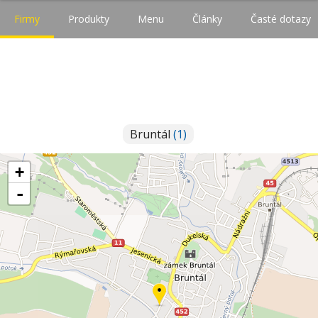
Firmy
Produkty
Menu
Články
Časté dotazy
Bruntál
(1)
+
-