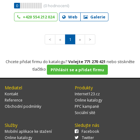
0
(
0
hodnocení)
+420 554 212 024
Web
Galerie
<
«
1
»
>
Chcete přidat firmu do katalogu?
Volejte 771 270 421
nebo stiskněte
tlačítko
Přihlásit se a přidat firmu
Mediatel
Produkty
Kontakt
Internet123.cz
Reference
Online katalogy
Obchodní podmínky
PPC kampaně
Sociální sítě
Služby
Sledujte nás
Mobilní aplikace ke stažení
Facebook
Online katalogy
Twitter