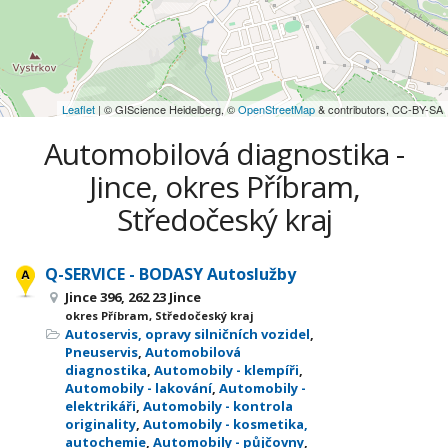
Leaflet
| © GIScience Heidelberg, ©
OpenStreetMap
& contributors, CC-BY-SA
Automobilová diagnostika -
Jince, okres Příbram,
Středočeský kraj
Q-SERVICE - BODASY Autoslužby
Jince 396, 262 23 Jince
okres Příbram, Středočeský kraj
Autoservis, opravy silničních vozidel
,
Pneuservis
,
Automobilová
diagnostika
,
Automobily - klempíři
,
Automobily - lakování
,
Automobily -
elektrikáři
,
Automobily - kontrola
originality
,
Automobily - kosmetika,
autochemie
,
Automobily - půjčovny
,