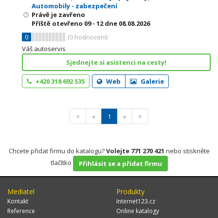
Automobily - zabezpečení
Právě je zavřeno
Příště otevřeno
09 - 12
dne 08.08.2026
0
(
0
hodnocení)
Váš autoservis
Sjednejte si asistenci na cesty!
+420 318 692 535
Web
Galerie
<
«
1
»
>
Chcete přidat firmu do katalogu?
Volejte 771 270 421
nebo stiskněte
tlačítko
Přihlásit se a přidat firmu
Mediatel
Produkty
Kontakt
Internet123.cz
Reference
Online katalogy