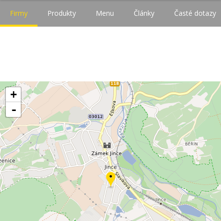
Firmy
Produkty
Menu
Články
Časté dotazy
+
-