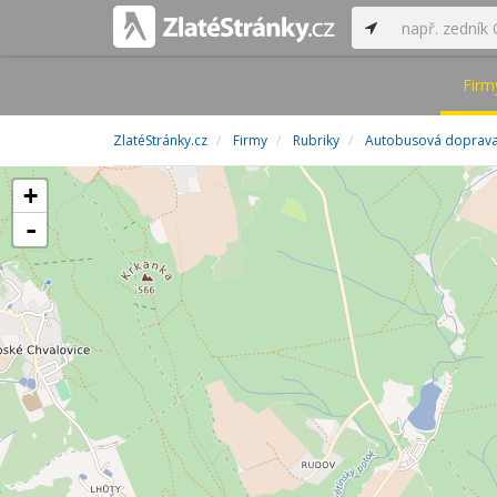
Firm
ZlatéStránky.cz
Firmy
Rubriky
Autobusová doprav
+
-