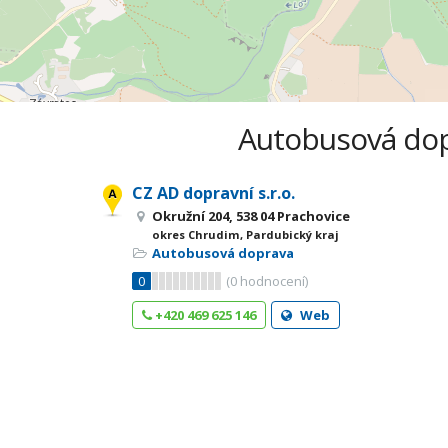
Autobusová dopr
CZ AD dopravní s.r.o.
Okružní 204, 538 04 Prachovice
okres Chrudim, Pardubický kraj
Autobusová doprava
0
(
0
hodnocení)
+420 469 625 146
Web