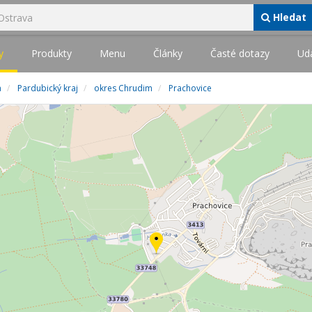
Hledat
y
Produkty
Menu
Články
Časté dotazy
Udá
a
Pardubický kraj
okres Chrudim
Prachovice