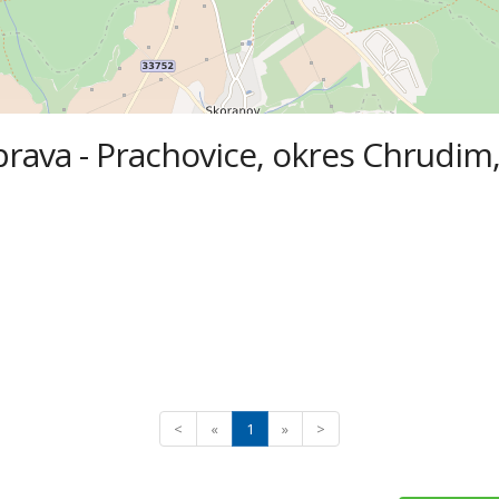
ava - Prachovice, okres Chrudim,
<
«
1
»
>