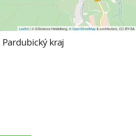
Leaflet
| © GIScience Heidelberg, ©
OpenStreetMap
& contributors, CC-BY-SA
 Pardubický kraj