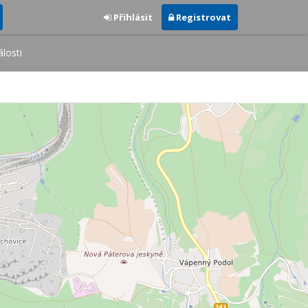
Přihlásit
Registrovat
losti