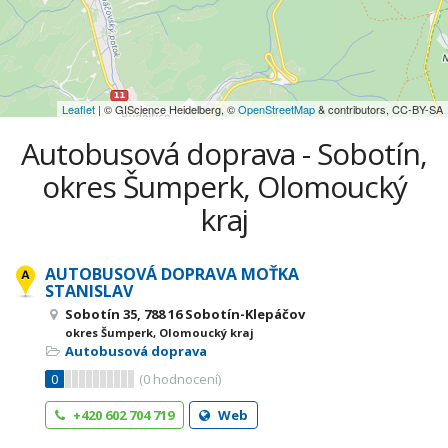
Leaflet
| © GIScience Heidelberg, ©
OpenStreetMap
& contributors, CC-BY-SA
Autobusová doprava - Sobotín,
okres Šumperk, Olomoucký
kraj
AUTOBUSOVÁ DOPRAVA MOŤKA
STANISLAV
Sobotín 35, 788 16 Sobotín-Klepáčov
okres Šumperk, Olomoucký kraj
Autobusová doprava
0
(
0
hodnocení)
+420 602 704 719
Web