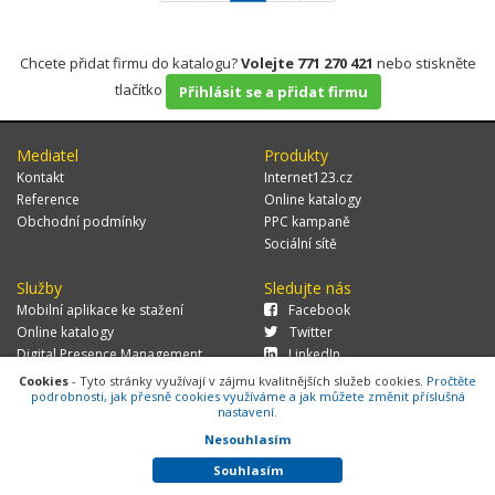
Chcete přidat firmu do katalogu?
Volejte 771 270 421
nebo stiskněte
tlačítko
Přihlásit se a přidat firmu
Mediatel
Produkty
Kontakt
Internet123.cz
Reference
Online katalogy
Obchodní podmínky
PPC kampaně
Sociální sítě
Služby
Sledujte nás
Mobilní aplikace ke stažení
Facebook
Online katalogy
Twitter
Digital Presence Management
LinkedIn
Více zákazníků
Cookies
- Tyto stránky využívají v zájmu kvalitnějších služeb cookies.
Pročtěte
podrobnosti, jak přesně cookies využíváme a jak můžete změnit příslušná
nastavení.
Nesouhlasím
© 2026 MEDIATEL CZ, s.r.o.,
Za Potokem 46/4, 106 00 Praha 10, tel.:
+420 771 270 421, verze 1.29.0.143,
Cookies
Souhlasím