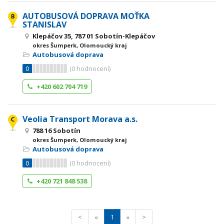
AUTOBUSOVÁ DOPRAVA MOŤKA
STANISLAV
Klepáčov 35, 787 01 Sobotín-Klepáčov
okres Šumperk, Olomoucký kraj
Autobusová doprava
0
(
0
hodnocení)
+420 602 704 719
Veolia Transport Morava a.s.
788 16 Sobotín
okres Šumperk, Olomoucký kraj
Autobusová doprava
0
(
0
hodnocení)
+420 721 848 538
<
«
1
»
>