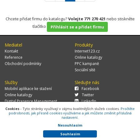
Chcete přidat firmu do katalogu?
Volejte 771 270 421
nebo stiskněte
tlačítko
Přihlásit se a přidat firmu
Mediatel
Produkty
Kontakt
Internet123.cz
Reference
Online katalogy
Obchodní podmínky
PPC kampaně
Sociální sítě
Služby
Sledujte nás
Mobilní aplikace ke stažení
Facebook
Online katalogy
Twitter
Digital Presence Management
LinkedIn
Více zákazníků
Cookies
- Tyto stránky využívají v zájmu kvalitnějších služeb cookies.
Pročtěte
podrobnosti, jak přesně cookies využíváme a jak můžete změnit příslušná
nastavení.
Nesouhlasím
© 2026 MEDIATEL CZ, s.r.o.,
Za Potokem 46/4, 106 00 Praha 10, tel.:
+420 771 270 421, verze 1.29.0.143,
Cookies
Souhlasím