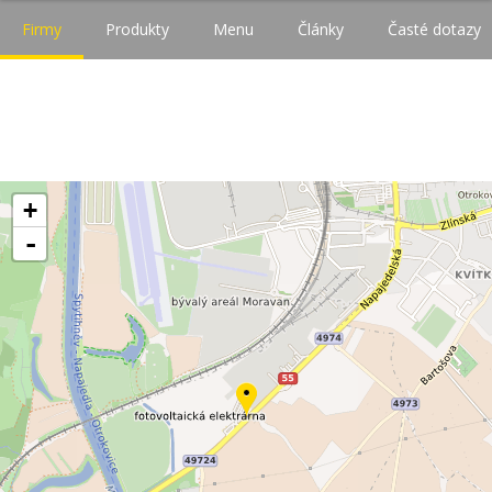
Firmy
Produkty
Menu
Články
Časté dotazy
+
-