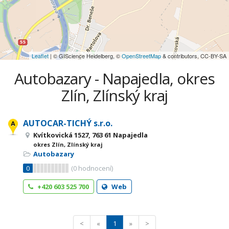
Leaflet
| © GIScience Heidelberg, ©
OpenStreetMap
& contributors, CC-BY-SA
Autobazary - Napajedla, okres
Zlín, Zlínský kraj
AUTOCAR-TICHÝ s.r.o.
Kvítkovická 1527, 763 61 Napajedla
okres Zlín, Zlínský kraj
Autobazary
0
(
0
hodnocení)
+420 603 525 700
Web
<
«
1
»
>