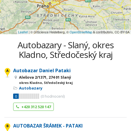
Leaflet
| © GIScience Heidelberg, ©
OpenStreetMap
& contributors, CC-BY-SA
Autobazary - Slaný, okres
Kladno, Středočeský kraj
Autobazar Daniel Pataki
Alešova 2/1371, 274 01 Slaný
okres Kladno, Středočeský kraj
Autobazary
0
(
0
hodnocení)
+420 312 520 147
AUTOBAZAR ŠRÁMEK - PATAKI