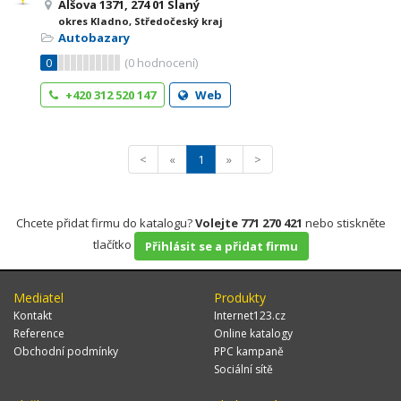
Alšova 1371, 274 01 Slaný
okres Kladno, Středočeský kraj
Autobazary
0
(
0
hodnocení)
+420 312 520 147
Web
<
«
1
»
>
Chcete přidat firmu do katalogu?
Volejte 771 270 421
nebo stiskněte
tlačítko
Přihlásit se a přidat firmu
Mediatel
Produkty
Kontakt
Internet123.cz
Reference
Online katalogy
Obchodní podmínky
PPC kampaně
Sociální sítě