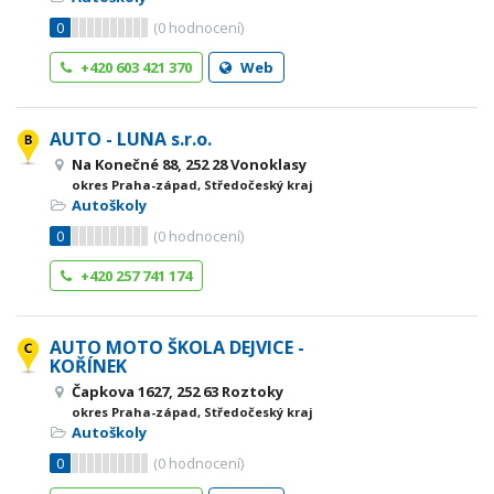
0
(
0
hodnocení)
+420 603 421 370
Web
AUTO - LUNA s.r.o.
Na Konečné 88, 252 28 Vonoklasy
okres Praha-západ, Středočeský kraj
Autoškoly
0
(
0
hodnocení)
+420 257 741 174
AUTO MOTO ŠKOLA DEJVICE -
KOŘÍNEK
Čapkova 1627, 252 63 Roztoky
okres Praha-západ, Středočeský kraj
Autoškoly
0
(
0
hodnocení)