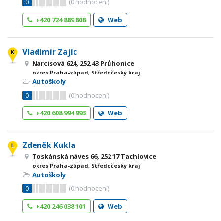
0
(
0
hodnocení)
+420 724 889 808
Web
Vladimír Zajíc
Narcisová 624, 252 43 Průhonice
okres Praha-západ, Středočeský kraj
Autoškoly
0
(
0
hodnocení)
+420 608 994 993
Web
Zdeněk Kukla
Toskánská náves 66, 252 17 Tachlovice
okres Praha-západ, Středočeský kraj
Autoškoly
0
(
0
hodnocení)
+420 246 038 101
Web