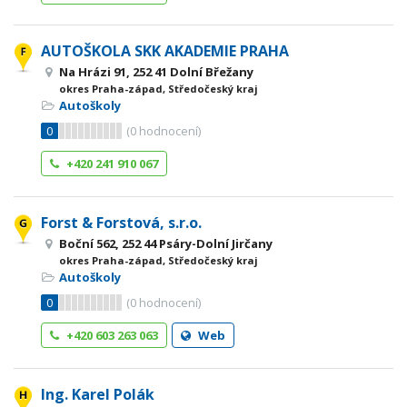
AUTOŠKOLA SKK AKADEMIE PRAHA
Na Hrázi 91, 252 41 Dolní Břežany
okres Praha-západ, Středočeský kraj
Autoškoly
0
(
0
hodnocení)
+420 241 910 067
Forst & Forstová, s.r.o.
Boční 562, 252 44 Psáry-Dolní Jirčany
okres Praha-západ, Středočeský kraj
Autoškoly
0
(
0
hodnocení)
+420 603 263 063
Web
Ing. Karel Polák