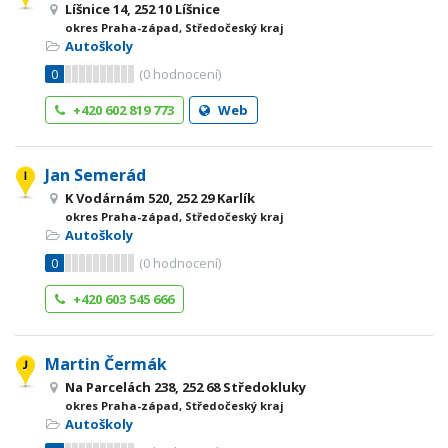
Líšnice 14, 252 10 Líšnice
okres Praha-západ, Středočeský kraj
Autoškoly
0
(
0
hodnocení)
+420 602 819 773
Web
Jan Semerád
K Vodárnám 520, 252 29 Karlík
okres Praha-západ, Středočeský kraj
Autoškoly
0
(
0
hodnocení)
+420 603 545 666
Martin Čermák
Na Parcelách 238, 252 68 Středokluky
okres Praha-západ, Středočeský kraj
Autoškoly