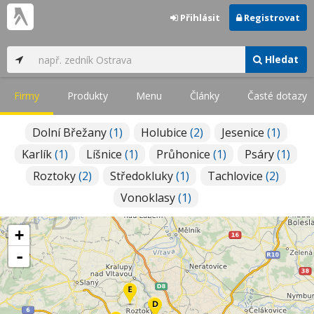
Přihlásit
Registrovat
Hledat
Firmy
Produkty
Menu
Články
Časté dotazy
Dolní Břežany
(1)
Holubice
(2)
Jesenice
(1)
Karlík
(1)
Líšnice
(1)
Průhonice
(1)
Psáry
(1)
Roztoky
(2)
Středokluky
(1)
Tachlovice
(2)
Vonoklasy
(1)
+
-