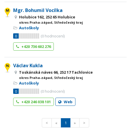
Mgr. Bohumil Vocílka
Holubice 162, 252 65 Holubice
okres Praha-západ, Středočeský kraj
Autoškoly
0
(
0
hodnocení)
+420 736 602 276
Václav Kukla
Toskánská náves 66, 252 17 Tachlovice
okres Praha-západ, Středočeský kraj
Autoškoly
0
(
0
hodnocení)
+420 246 038 101
Web
<
«
1
»
>