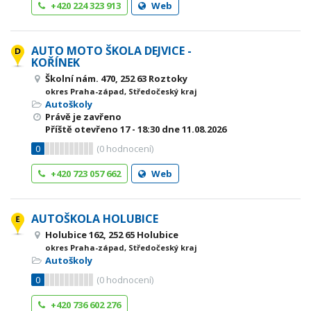
+420 224 323 913
Web
AUTO MOTO ŠKOLA DEJVICE -
KOŘÍNEK
Školní nám. 470, 252 63 Roztoky
okres Praha-západ, Středočeský kraj
Autoškoly
Právě je zavřeno
Příště otevřeno
17 - 18:30
dne 11.08.2026
0
(
0
hodnocení)
+420 723 057 662
Web
AUTOŠKOLA HOLUBICE
Holubice 162, 252 65 Holubice
okres Praha-západ, Středočeský kraj
Autoškoly
0
(
0
hodnocení)
+420 736 602 276