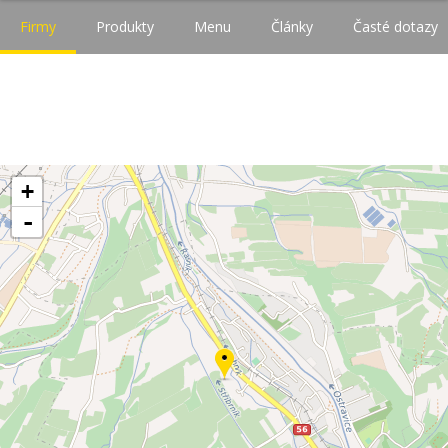
Firmy
Produkty
Menu
Články
Časté dotazy
+
-