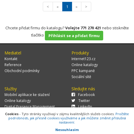
<
«
1
»
>
Chcete přidat firmu do katalogu?
Volejte 771 270 421
nebo stiskněte
tlačítko
Přihlásit se a přidat firmu
Mediatel
Produkty
Kontakt
Internet123.cz
Reference
Online katalogy
Obchodní podmínky
PPC kampaně
Sociální sítě
Služby
Sledujte nás
Mobilní aplikace ke stažení
Facebook
Online katalogy
Twitter
Digital Presence Management
LinkedIn
Více zákazníků
Cookies
- Tyto stránky využívají v zájmu kvalitnějších služeb cookies.
Pročtěte
podrobnosti, jak přesně cookies využíváme a jak můžete změnit příslušná
nastavení.
Nesouhlasím
© 2026 MEDIATEL CZ, s.r.o.,
Za Potokem 46/4, 106 00 Praha 10, tel.: