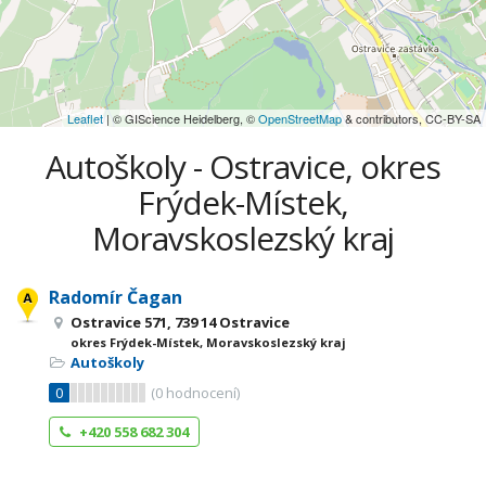
Leaflet
| © GIScience Heidelberg, ©
OpenStreetMap
& contributors, CC-BY-SA
Autoškoly - Ostravice, okres
Frýdek-Místek,
Moravskoslezský kraj
Radomír Čagan
Ostravice 571, 739 14 Ostravice
okres Frýdek-Místek, Moravskoslezský kraj
Autoškoly
0
(
0
hodnocení)
+420 558 682 304