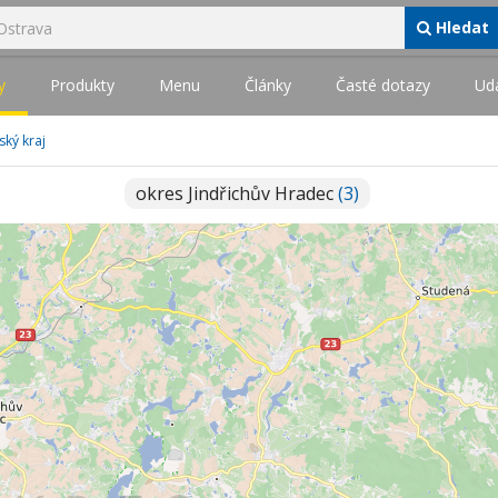
Hledat
y
Produkty
Menu
Články
Časté dotazy
Udá
ský kraj
okres Jindřichův Hradec
(3)