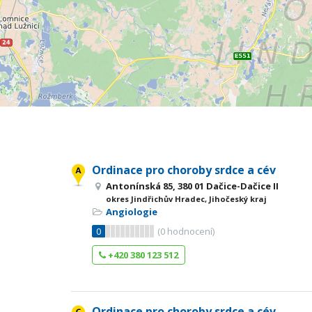
Ordinace pro choroby srdce a cév
Antonínská 85, 380 01 Dačice-Dačice II
okres Jindřichův Hradec, Jihočeský kraj
Angiologie
0
(
0
hodnocení)
+420 380 123 512
Ordinace pro choroby srdce a cév