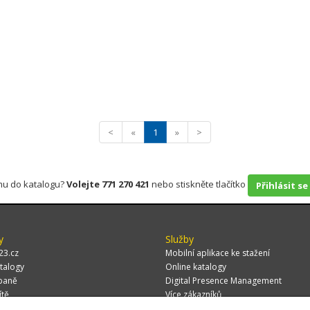
<
«
1
»
>
rmu do katalogu?
Volejte 771 270 421
nebo stiskněte tlačítko
Přihlásit se
y
Služby
23.cz
Mobilní aplikace ke stažení
talogy
Online katalogy
paně
Digital Presence Management
ítě
Více zákazníků