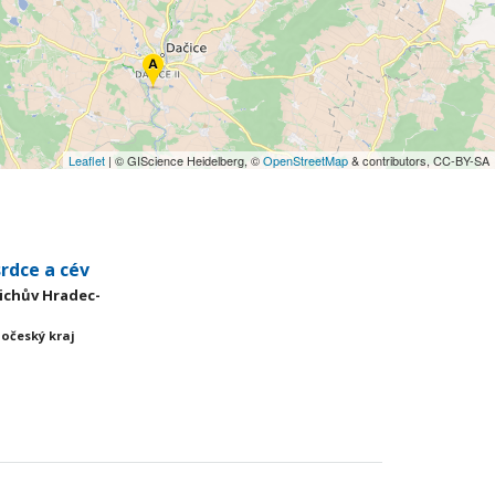
Leaflet
| © GIScience Heidelberg, ©
OpenStreetMap
& contributors, CC-BY-SA
rdce a cév
dřichův Hradec-
hočeský kraj