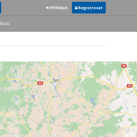
Přihlásit
Registrovat
losti