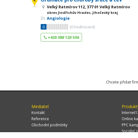
Velký Ratmírov 112, 377 01 Velký Ratmírov
okres Jindřichův Hradec, Jihočeský kraj
Angiologie
0
(
0
hodnocení)
+420 380 120 536
Chcete přidat fi
Mediatel
Produkt
Kontakt
Internet1
Reference
Online ka
Obchodní podmínky
PPC kam
Sociální s