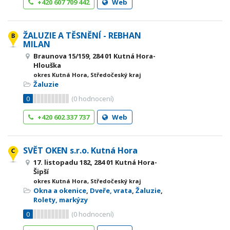
+420 607 709 442
Web
ŽALUZIE A TĚSNĚNÍ - REBHAN
MILAN
Braunova 15/159, 284 01 Kutná Hora-
Hlouška
okres Kutná Hora, Středočeský kraj
Žaluzie
0
(
0
hodnocení)
+420 602 337 737
Web
SVĚT OKEN s.r.o. Kutná Hora
17. listopadu 182, 284 01 Kutná Hora-
Šipší
okres Kutná Hora, Středočeský kraj
Okna a okenice
,
Dveře, vrata
,
Žaluzie
,
Rolety, markýzy
0
(
0
hodnocení)