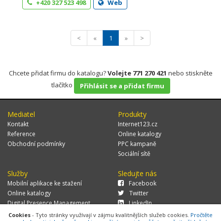
+420 327 523 498
Web
<
«
1
»
>
Chcete přidat firmu do katalogu?
Volejte 771 270 421
nebo stiskněte
tlačítko
Přihlásit se a přidat firmu
Mediatel
Produkty
Kontakt
Internet123.cz
Reference
Online katalogy
Obchodní podmínky
PPC kampaně
Sociální sítě
Služby
Sledujte nás
Mobilní aplikace ke stažení
Facebook
Online katalogy
Twitter
Digital Presence Management
LinkedIn
Více zákazníků
Cookies
- Tyto stránky využívají v zájmu kvalitnějších služeb cookies.
Pročtěte