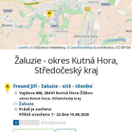
Leaflet
| © GIScience Heidelberg, ©
OpenStreetMap
& contributors, CC-BY-SA
Žaluzie - okres Kutná Hora,
Středočeský kraj
Freund Jiří - žaluzie - sítě - těsnění
Vajdova 666, 284 01 Kutná Hora-Žižkov
okres Kutná Hora, Středočeský kraj
Žaluzie
Právě je zavřeno
Příště otevřeno
7 - 22
dne 10.08.2026
0
(
0
hodnocení)