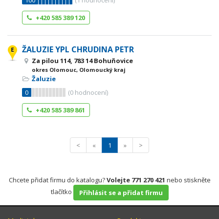
100
(
1
hodnocení)
+420 585 389 120
ŽALUZIE YPL CHRUDINA PETR
Za pilou 114, 783 14 Bohuňovice
okres Olomouc, Olomoucký kraj
Žaluzie
0
(
0
hodnocení)
+420 585 389 861
<
«
1
»
>
Chcete přidat firmu do katalogu?
Volejte 771 270 421
nebo stiskněte
tlačítko
Přihlásit se a přidat firmu