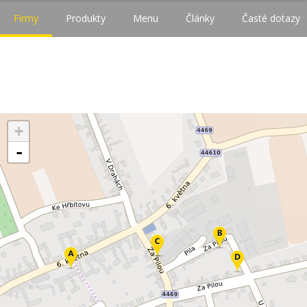
Firmy
Produkty
Menu
Články
Časté dotazy
+
-