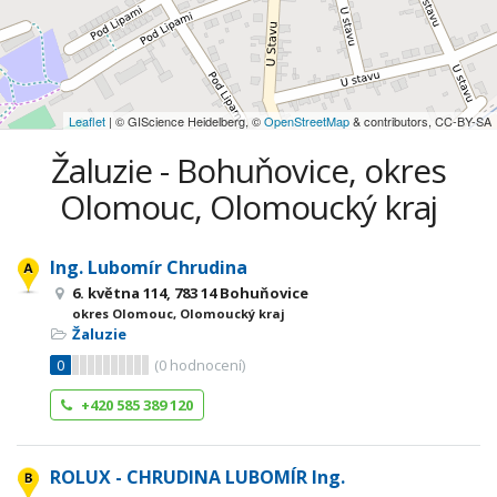
Leaflet
| © GIScience Heidelberg, ©
OpenStreetMap
& contributors, CC-BY-SA
Žaluzie - Bohuňovice, okres
Olomouc, Olomoucký kraj
Ing. Lubomír Chrudina
6. května 114, 783 14 Bohuňovice
okres Olomouc, Olomoucký kraj
Žaluzie
0
(
0
hodnocení)
+420 585 389 120
ROLUX - CHRUDINA LUBOMÍR Ing.