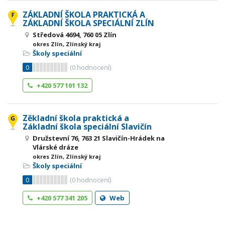
ZÁKLADNÍ ŠKOLA PRAKTICKÁ A
ZÁKLADNÍ ŠKOLA SPECIÁLNÍ ZLÍN
Středová 4694, 760 05 Zlín
okres Zlín, Zlínský kraj
Školy speciální
0
(
0
hodnocení)
+420 577 101 132
Zěkladní škola praktická a
Základní škola speciální Slavičín
Družstevní 76, 763 21 Slavičín-Hrádek na
Vlárské dráze
okres Zlín, Zlínský kraj
Školy speciální
0
(
0
hodnocení)
+420 577 341 205
Web