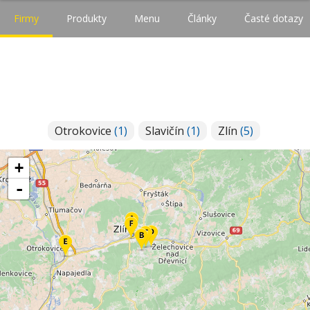
Firmy
Produkty
Menu
Články
Časté dotazy
Otrokovice
(1)
Slavičín
(1)
Zlín
(5)
+
-