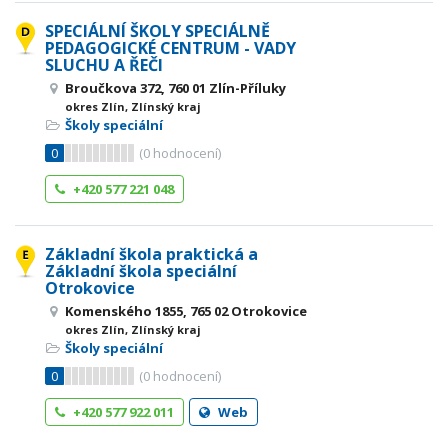
SPECIÁLNÍ ŠKOLY SPECIÁLNĚ
PEDAGOGICKÉ CENTRUM - VADY
SLUCHU A ŘEČI
Broučkova 372, 760 01 Zlín-Příluky
okres Zlín, Zlínský kraj
Školy speciální
0
(
0
hodnocení)
+420 577 221 048
Základní škola praktická a
Základní škola speciální
Otrokovice
Komenského 1855, 765 02 Otrokovice
okres Zlín, Zlínský kraj
Školy speciální
0
(
0
hodnocení)
+420 577 922 011
Web