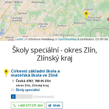
Leaflet
| © GIScience Heidelberg, ©
OpenStreetMap
& contributors, CC-BY-SA
Školy speciální - okres Zlín,
Zlínský kraj
Cirkevní základní škola a
mateřská škola ve Zlíně
Česká 4787, 760 05 Zlín
okres Zlín, Zlínský kraj
Školy speciální
0
(
0
hodnocení)
+420 577 271 434
Web