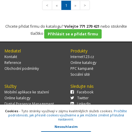
<
«
1
»
>
Chcete přidat firmu do katalogu?
Volejte 771 270 421
nebo stiskněte
tlačítko
Přihlásit se a přidat firmu
Mediatel
Produkty
Kontakt
Internet123.cz
Reference
Online katalogy
Obchodní podmínky
PPC kampaně
Sociální sítě
Služby
Sledujte nás
Mobilní aplikace ke stažení
Facebook
Online katalogy
Twitter
Digital Presence Management
LinkedIn
Více zákazníků
Cookies
- Tyto stránky využívají v zájmu kvalitnějších služeb cookies.
Pročtěte
podrobnosti, jak přesně cookies využíváme a jak můžete změnit příslušná
nastavení.
Nesouhlasím
© 2026 MEDIATEL CZ, s.r.o.,
Za Potokem 46/4, 106 00 Praha 10, tel.: