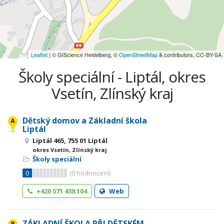
Leaflet
| © GIScience Heidelberg, ©
OpenStreetMap
& contributors, CC-BY-SA
Školy speciální - Liptál, okres
Vsetín, Zlínský kraj
Dětský domov a Základní škola
Liptál
Liptál 465, 755 01 Liptál
okres Vsetín, Zlínský kraj
Školy speciální
0
(
0
hodnocení)
+420 571 438 104
Web
ZÁKLADNÍ ŠKOLA PŘI DĚTSKÉM