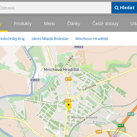
Hledat
y
Produkty
Menu
Články
Časté dotazy
Udá
ředočeský kraj
okres Mladá Boleslav
Mnichovo Hradiště