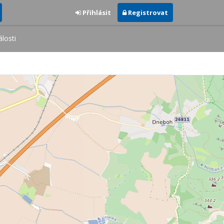
Přihlásit
Registrovat
losti