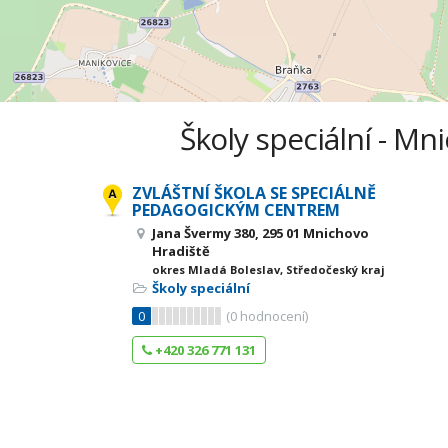
Školy speciální - Mn
ZVLÁŠTNÍ ŠKOLA SE SPECIÁLNĚ
PEDAGOGICKÝM CENTREM
Jana Švermy 380, 295 01 Mnichovo
Hradiště
okres Mladá Boleslav, Středočeský kraj
Školy speciální
0
(
0
hodnocení)
+420 326 771 131