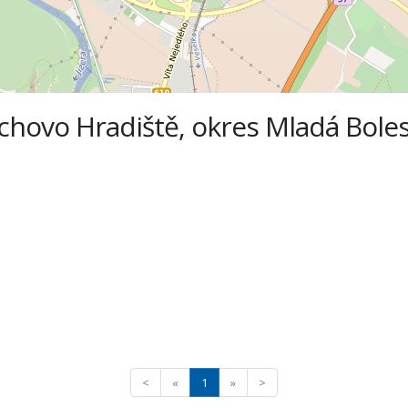
ichovo Hradiště, okres Mladá Boles
<
«
1
»
>