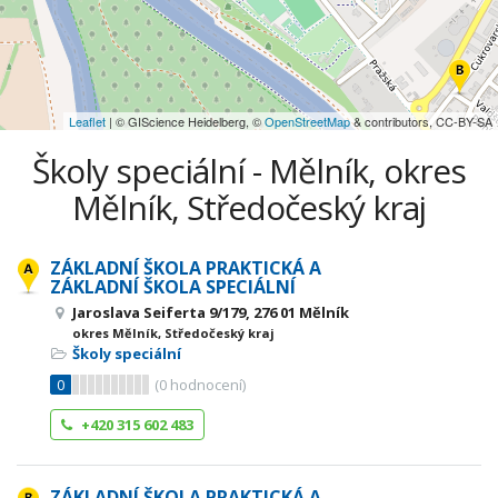
Leaflet
| © GIScience Heidelberg, ©
OpenStreetMap
& contributors, CC-BY-SA
Školy speciální - Mělník, okres
Mělník, Středočeský kraj
ZÁKLADNÍ ŠKOLA PRAKTICKÁ A
ZÁKLADNÍ ŠKOLA SPECIÁLNÍ
Jaroslava Seiferta 9/179, 276 01 Mělník
okres Mělník, Středočeský kraj
Školy speciální
0
(
0
hodnocení)
+420 315 602 483
ZÁKLADNÍ ŠKOLA PRAKTICKÁ A