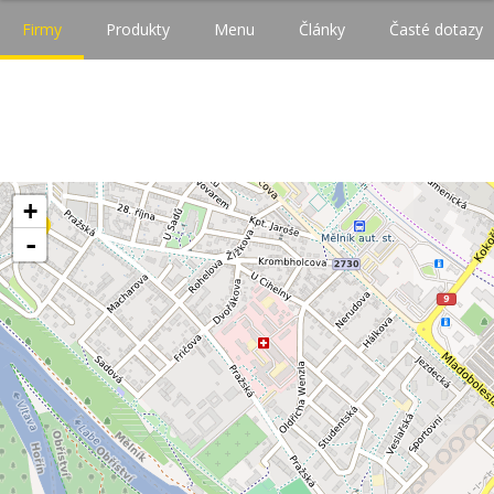
Firmy
Produkty
Menu
Články
Časté dotazy
+
-