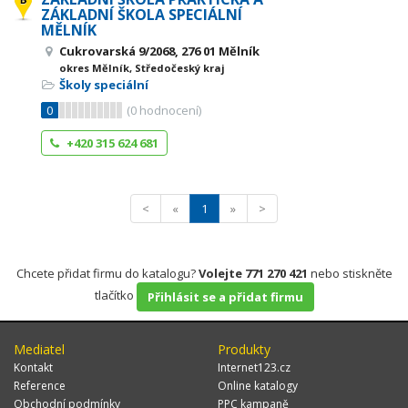
ZÁKLADNÍ ŠKOLA SPECIÁLNÍ
MĚLNÍK
Cukrovarská 9/2068, 276 01 Mělník
okres Mělník, Středočeský kraj
Školy speciální
0
(
0
hodnocení)
+420 315 624 681
<
«
1
»
>
Chcete přidat firmu do katalogu?
Volejte 771 270 421
nebo stiskněte
tlačítko
Přihlásit se a přidat firmu
Mediatel
Produkty
Kontakt
Internet123.cz
Reference
Online katalogy
Obchodní podmínky
PPC kampaně