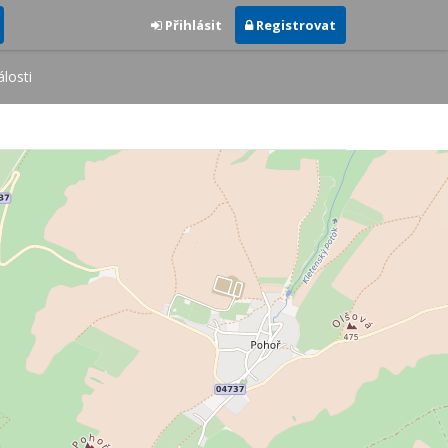
Přihlásit
Registrovat
losti