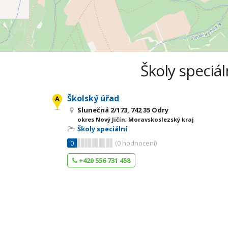
Školy speciál
Školský úřad
Slunečná 2/173, 742 35 Odry
okres Nový Jičín, Moravskoslezský kraj
Školy speciální
0
(
0
hodnocení)
+420 556 731 458