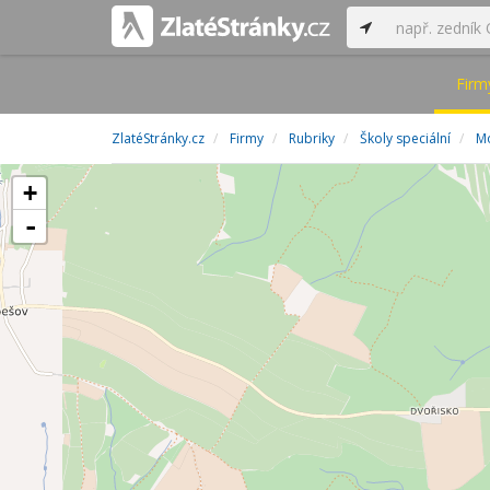
Firm
ZlatéStránky.cz
Firmy
Rubriky
Školy speciální
Mo
+
-