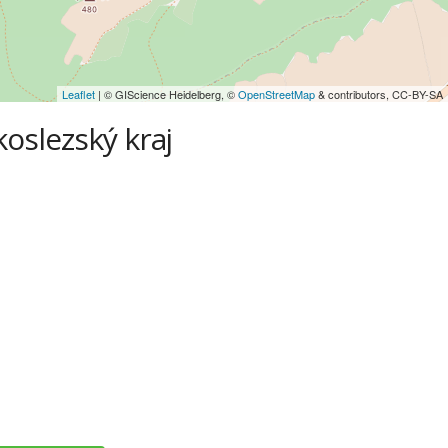
Leaflet
| © GIScience Heidelberg, ©
OpenStreetMap
& contributors, CC-BY-SA
koslezský kraj