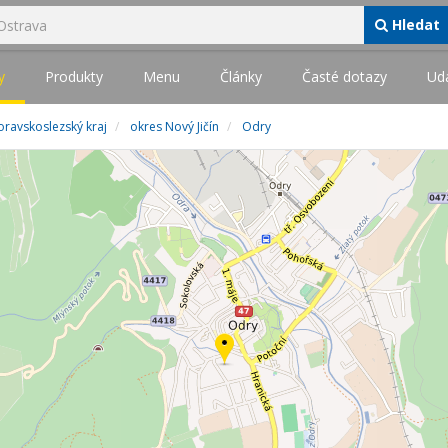
Hledat
y
Produkty
Menu
Články
Časté dotazy
Udá
ravskoslezský kraj
okres Nový Jičín
Odry