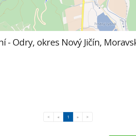
ní - Odry, okres Nový Jičín, Moravs
<
«
1
»
>