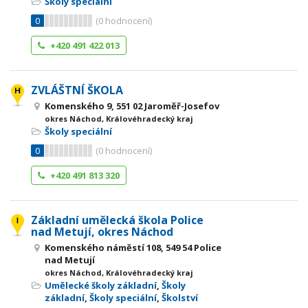
Školy speciální
0
(
0
hodnocení)
+420 491 422 013
ZVLÁŠTNÍ ŠKOLA
Komenského 9, 551 02 Jaroměř-Josefov
okres Náchod, Královéhradecký kraj
Školy speciální
0
(
0
hodnocení)
+420 491 813 320
Základní umělecká škola Police
nad Metují, okres Náchod
Komenského náměstí 108, 549 54 Police
nad Metují
okres Náchod, Královéhradecký kraj
Umělecké školy základní
,
Školy
základní
,
Školy speciální
,
Školství