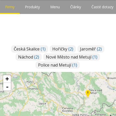
Firmy
Produkty
Menu
Články
Časté dotazy
Česká Skalice
(1)
Hořičky
(2)
Jaroměř
(2)
Náchod
(2)
Nové Město nad Metují
(1)
Police nad Metují
(1)
+
-