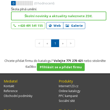
0
(
0
hodnocení)
Škola plná umění.
Školní novinky a aktuality naleznete ZDE.
+420 491 541 155
Web
Galerie
<
«
1
»
>
Chcete přidat firmu do katalogu?
Volejte 771 270 421
nebo stiskněte
tlačítko
Přihlásit se a přidat firmu
Mediatel
Produkty
Kontakt
Internet123.cz
Reference
Online katalogy
Obchodní podmínky
PPC kampaně
Sociální sítě