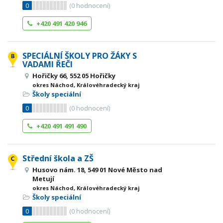
0
(
0
hodnocení)
+420 491 420 946
SPECIÁLNÍ ŠKOLY PRO ŽÁKY S
VADAMI ŘEČI
Hořičky 66, 552 05 Hořičky
okres Náchod, Královéhradecký kraj
Školy speciální
0
(
0
hodnocení)
+420 491 491 490
Střední škola a ZŠ
Husovo nám. 18, 549 01 Nové Město nad
Metují
okres Náchod, Královéhradecký kraj
Školy speciální
0
(
0
hodnocení)