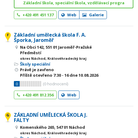
Základní škola, speciální škola, vzdělávací progra
+420 491 451 137
Web
Galerie
Základní umělecká škola F. A.
Šporka, Jaroměř
Na Obci 142, 551 01 Jaroměř-Pražské
Předměstí
okres Náchod, Královéhradecký kraj
Školy speciální
Právě je zavřeno
Příště otevřeno
7:30 - 16
dne 10.08.2026
0
(
0
hodnocení)
+420 491 812 356
Web
ZÁKLADNÍ UMĚLECKÁ ŠKOLA J.
FALTY
Komenského 265, 547 01 Náchod
okres Náchod, Královéhradecký kraj