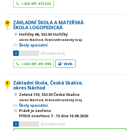
+420 491 474 022
ZÁKLADNÍ ŠKOLA A MATEŘSKÁ
ŠKOLA LOGOPEDICKÁ
Hořičky 66, 552 05 Hořičky
okres Náchod, Královéhradecký kraj
Školy speciální
0
(
0
hodnocení)
+420 491 491 096
Web
Základní škola, Česká Skalice,
okres Náchod
Zelená 153, 552 03 Česká Skalice
okres Náchod, Královéhradecký kraj
Školy speciální
Právě je zavřeno
Příště otevřeno
7 - 15
dne 10.08.2026
0
(
0
hodnocení)