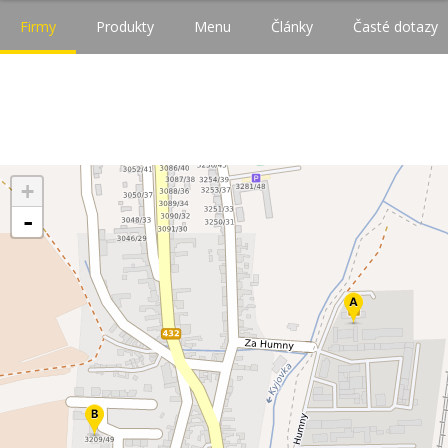
Firmy
Produkty
Menu
Články
Časté dotazy
+
-