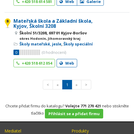
+420 518 614 581
Web
Galerie
Mateřská škola a Základní škola,
Kyjov, Školní 3208
Školní 51/3208, 697 01 Kyjov-Boršov
okres Hodonín, Jihomoravský kraj
Školy mateřské, jesle
,
Školy speciální
0
(
0
hodnocení)
+420 518 612 054
Web
<
«
1
»
>
Chcete přidat firmu do katalogu?
Volejte 771 270 421
nebo stiskněte
tlačítko
Přihlásit se a přidat firmu
Mediatel
Produkty