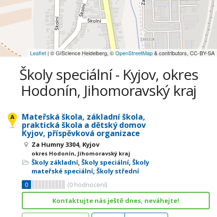
Leaflet
| © GIScience Heidelberg, ©
OpenStreetMap
& contributors, CC-BY-SA
Školy speciální - Kyjov, okres
Hodonín, Jihomoravský kraj
Mateřská škola, základní škola,
praktická škola a dětský domov
Kyjov, příspěvková organizace
Za Humny 3304, Kyjov
okres Hodonín, Jihomoravský kraj
Školy základní
,
Školy speciální
,
Školy
mateřské speciální
,
Školy střední
0
(
0
hodnocení)
Kontaktujte nás ještě dnes, neváhejte!