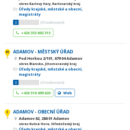
okres Karlovy Vary, Karlovarský kraj
Úřady krajské, městské a obecní,
magistráty
0
(
0
hodnocení)
+420 353 892 315
ADAMOV - MĚSTSKÝ ÚŘAD
Pod Horkou 2/101, 679 04 Adamov
okres Blansko, Jihomoravský kraj
Úřady krajské, městské a obecní,
magistráty
0
(
0
hodnocení)
+420 516 499 620
Web
ADAMOV - OBECNÍ ÚŘAD
Adamov 62, 286 01 Adamov
okres Kutná Hora, Středočeský kraj
Úřady krajské, městské a obecní,