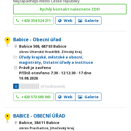
Nejzápadnější město České republiky.
Rychlý kontakt naleznete ZDE!
+420 354 524 211
Web
Galerie
Babice - Obecní úřad
Babice 508, 687 03 Babice
okres Uherské Hradiště, Zlínský kraj
Úřady krajské, městské a obecní,
magistráty
,
Ostatní úřady a instituce
Právě je zavřeno
Příště otevřeno
7:30 - 12
12:30 - 17
dne
10.08.2026
0
(
0
hodnocení)
+420 572 585 061
Web
Galerie
BABICE - OBECNÍ ÚŘAD
Babice, 384 11 Babice
okres Prachatice, Jihočeský kraj