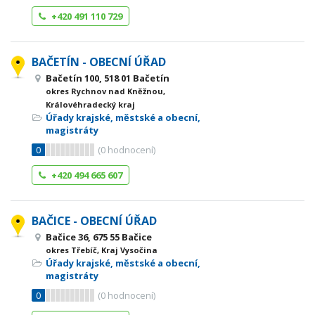
+420 491 110 729
BAČETÍN - OBECNÍ ÚŘAD
Bačetín 100, 518 01 Bačetín
okres Rychnov nad Kněžnou,
Královéhradecký kraj
Úřady krajské, městské a obecní,
magistráty
0
(
0
hodnocení)
+420 494 665 607
BAČICE - OBECNÍ ÚŘAD
Bačice 36, 675 55 Bačice
okres Třebíč, Kraj Vysočina
Úřady krajské, městské a obecní,
magistráty
0
(
0
hodnocení)