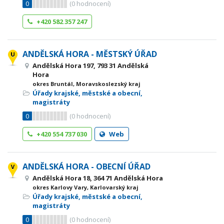
0
(
0
hodnocení)
+420 582 357 247
ANDĚLSKÁ HORA - MĚSTSKÝ ÚŘAD
Andělská Hora 197, 793 31 Andělská
Hora
okres Bruntál, Moravskoslezský kraj
Úřady krajské, městské a obecní,
magistráty
0
(
0
hodnocení)
+420 554 737 030
Web
ANDĚLSKÁ HORA - OBECNÍ ÚŘAD
Andělská Hora 18, 364 71 Andělská Hora
okres Karlovy Vary, Karlovarský kraj
Úřady krajské, městské a obecní,
magistráty
0
(
0
hodnocení)