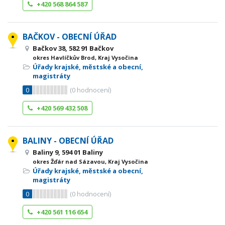
+420 568 864 587
BAČKOV - OBECNÍ ÚŘAD
Bačkov 38, 582 91 Bačkov
okres Havlíčkův Brod, Kraj Vysočina
Úřady krajské, městské a obecní,
magistráty
0
(
0
hodnocení)
+420 569 432 508
BALINY - OBECNÍ ÚŘAD
Baliny 9, 594 01 Baliny
okres Žďár nad Sázavou, Kraj Vysočina
Úřady krajské, městské a obecní,
magistráty
0
(
0
hodnocení)
+420 561 116 654