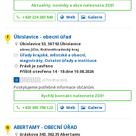
Aktuality, novinky a akce naleznete ZDE!
+420 224 283 840
Web
Galerie
Úbislavice - obecní úřad
Úbislavice 53, 507 92 Úbislavice
okres Jičín, Královéhradecký kraj
Úřady krajské, městské a obecní,
magistráty
,
Ostatní úřady a instituce
Právě je zavřeno
Příště otevřeno
14 - 18
dne 10.08.2026
0
(
0
hodnocení)
Poskytujeme potřebné informace občanům.
Rychlý kontakt naleznete ZDE!
+420 493 796 122
Web
Galerie
ABERTAMY - OBECNÍ ÚŘAD
Jiráskova 343, 362 35 Abertamy