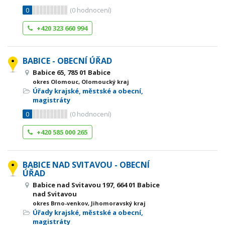
0
(
0
hodnocení)
+420 323 660 994
BABICE - OBECNÍ ÚŘAD
Babice 65, 785 01 Babice
okres Olomouc, Olomoucký kraj
Úřady krajské, městské a obecní,
magistráty
0
(
0
hodnocení)
+420 585 000 265
BABICE NAD SVITAVOU - OBECNÍ
ÚŘAD
Babice nad Svitavou 197, 664 01 Babice
nad Svitavou
okres Brno-venkov, Jihomoravský kraj
Úřady krajské, městské a obecní,
magistráty