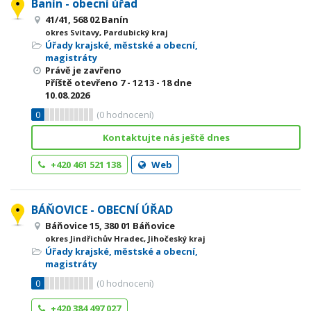
Banín - obecní úřad
41/41, 568 02 Banín
okres Svitavy, Pardubický kraj
Úřady krajské, městské a obecní,
magistráty
Právě je zavřeno
Příště otevřeno
7 - 12
13 - 18
dne
10.08.2026
0
(
0
hodnocení)
Kontaktujte nás ještě dnes
+420 461 521 138
Web
BÁŇOVICE - OBECNÍ ÚŘAD
Báňovice 15, 380 01 Báňovice
okres Jindřichův Hradec, Jihočeský kraj
Úřady krajské, městské a obecní,
magistráty
0
(
0
hodnocení)
+420 384 497 027