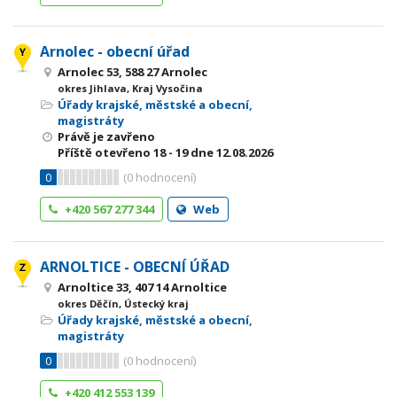
Arnolec - obecní úřad
Arnolec 53, 588 27 Arnolec
okres Jihlava, Kraj Vysočina
Úřady krajské, městské a obecní,
magistráty
Právě je zavřeno
Příště otevřeno
18 - 19
dne 12.08.2026
0
(
0
hodnocení)
+420 567 277 344
Web
ARNOLTICE - OBECNÍ ÚŘAD
Arnoltice 33, 407 14 Arnoltice
okres Děčín, Ústecký kraj
Úřady krajské, městské a obecní,
magistráty
0
(
0
hodnocení)
+420 412 553 139