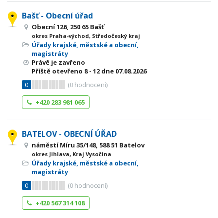
Bašť - Obecní úřad
Obecní 126, 250 65 Bašť
okres Praha-východ, Středočeský kraj
Úřady krajské, městské a obecní,
magistráty
Právě je zavřeno
Příště otevřeno
8 - 12
dne 07.08.2026
0
(
0
hodnocení)
+420 283 981 065
BATELOV - OBECNÍ ÚŘAD
náměstí Míru 35/148, 588 51 Batelov
okres Jihlava, Kraj Vysočina
Úřady krajské, městské a obecní,
magistráty
0
(
0
hodnocení)
+420 567 314 108