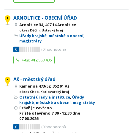
ARNOLTICE - OBECNÍ ÚŘAD
Arnoltice 34, 407 14 Arnoltice
okres Děčín, Ústecký kraj
Úřady krajské, městské a obecní,
magistráty
0
(
0
hodnocení)
+420 412 553 435
Aš - městský úřad
Kamenná 473/52, 352 01 Aš
okres Cheb, Karlovarský kraj
Ostatní úřady a instituce
,
Úřady
krajské, městské a obecní, magistráty
Právě je zavřeno
Příště otevřeno
7:30 - 12:30
dne
07.08.2026
0
(
0
hodnocení)