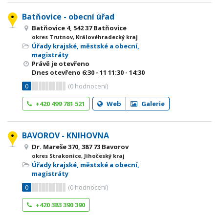
Batňovice - obecní úřad
Batňovice 4, 542 37 Batňovice
okres Trutnov, Královéhradecký kraj
Úřady krajské, městské a obecní,
magistráty
Právě je otevřeno
Dnes otevřeno
6:30 - 11
11:30 - 14:30
0
(
0
hodnocení)
+420 499 781 521
Web
Galerie
BAVOROV - KNIHOVNA
Dr. Mareše 370, 387 73 Bavorov
okres Strakonice, Jihočeský kraj
Úřady krajské, městské a obecní,
magistráty
0
(
0
hodnocení)
+420 383 390 390