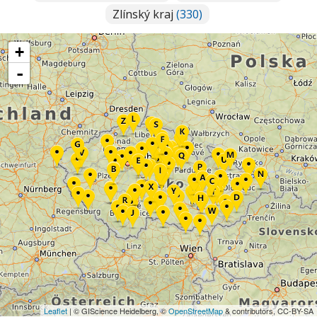
Zlínský kraj
(330)
+
-
Leaflet
| © GIScience Heidelberg, ©
OpenStreetMap
& contributors, CC-BY-SA