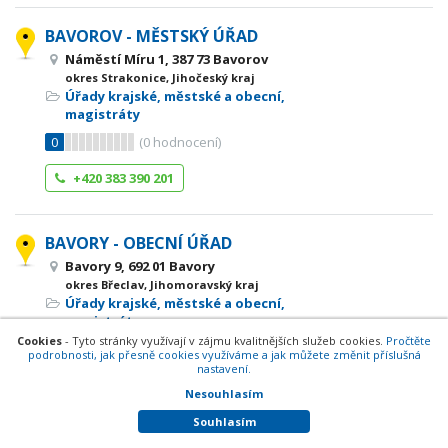
BAVOROV - MĚSTSKÝ ÚŘAD
Náměstí Míru 1, 387 73 Bavorov
okres Strakonice, Jihočeský kraj
Úřady krajské, městské a obecní,
magistráty
0
(
0
hodnocení)
+420 383 390 201
BAVORY - OBECNÍ ÚŘAD
Bavory 9, 692 01 Bavory
okres Břeclav, Jihomoravský kraj
Úřady krajské, městské a obecní,
magistráty
Cookies
- Tyto stránky využívají v zájmu kvalitnějších služeb cookies.
Pročtěte
0
(
0
hodnocení)
podrobnosti, jak přesně cookies využíváme a jak můžete změnit příslušná
nastavení.
+420 519 515 524
Nesouhlasím
Souhlasím