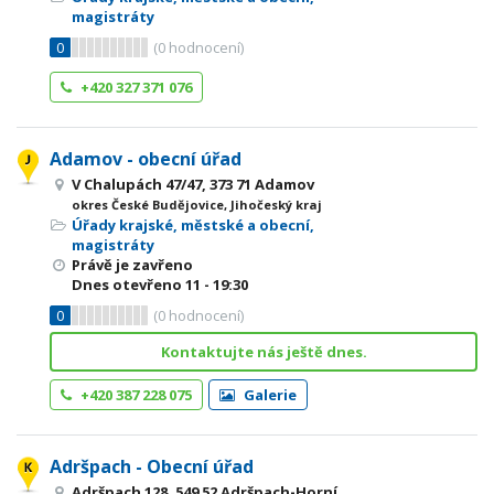
magistráty
0
(
0
hodnocení)
+420 327 371 076
Adamov - obecní úřad
V Chalupách 47/47, 373 71 Adamov
okres České Budějovice, Jihočeský kraj
Úřady krajské, městské a obecní,
magistráty
Právě je zavřeno
Dnes otevřeno
11 - 19:30
0
(
0
hodnocení)
Kontaktujte nás ještě dnes.
+420 387 228 075
Galerie
Adršpach - Obecní úřad
Adršpach 128, 549 52 Adršpach-Horní