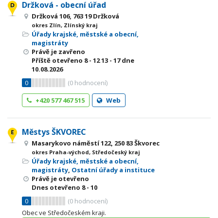
Držková - obecní úřad
Držková 106, 763 19 Držková
okres Zlín, Zlínský kraj
Úřady krajské, městské a obecní,
magistráty
Právě je zavřeno
Příště otevřeno
8 - 12
13 - 17
dne
10.08.2026
0
(
0
hodnocení)
+420 577 467 515
Web
Městys ŠKVOREC
Masarykovo náměstí 122, 250 83 Škvorec
okres Praha-východ, Středočeský kraj
Úřady krajské, městské a obecní,
magistráty
,
Ostatní úřady a instituce
Právě je otevřeno
Dnes otevřeno
8 - 10
0
(
0
hodnocení)
Obec ve Středočeském kraji.