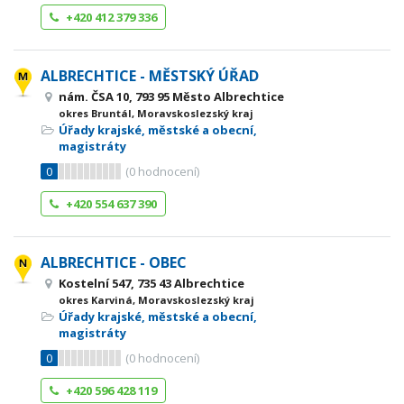
+420 412 379 336
ALBRECHTICE - MĚSTSKÝ ÚŘAD
nám. ČSA 10, 793 95 Město Albrechtice
okres Bruntál, Moravskoslezský kraj
Úřady krajské, městské a obecní,
magistráty
0
(
0
hodnocení)
+420 554 637 390
ALBRECHTICE - OBEC
Kostelní 547, 735 43 Albrechtice
okres Karviná, Moravskoslezský kraj
Úřady krajské, městské a obecní,
magistráty
0
(
0
hodnocení)
+420 596 428 119