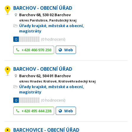
BARCHOV - OBECNÍ ÚŘAD
Barchov 68, 530 02 Barchov
okres Pardubice, Pardubický kraj
Úřady krajské, městské a obecní,
magistráty
0
(
0
hodnocení)
+420 466 970 250
Web
BARCHOV - OBECNÍ ÚŘAD
Barchov 62, 504 01 Barchov
okres Hradec Králové, Královéhradecký kraj
Úřady krajské, městské a obecní,
magistráty
0
(
0
hodnocení)
+420 495 444 238
Web
BARCHOVICE - OBECNÍ ÚŘAD