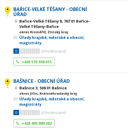
BAŘICE-VELKÉ TĚŠANY - OBECNÍ
ÚŘAD
Bařice-Velké Těšany 8, 767 01 Bařice-
Velké Těšany-Bařice
okres Kroměříž, Zlínský kraj
Úřady krajské, městské a obecní,
magistráty
0
(
0
hodnocení)
+420 573 358 015
BAŠNICE - OBECNÍ ÚŘAD
Bašnice 3, 508 01 Bašnice
okres Jičín, Královéhradecký kraj
Úřady krajské, městské a obecní,
magistráty
0
(
0
hodnocení)
+420 493 699 262