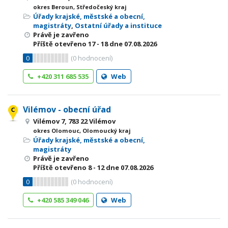
okres Beroun, Středočeský kraj
Úřady krajské, městské a obecní,
magistráty
,
Ostatní úřady a instituce
Právě je zavřeno
Příště otevřeno
17 - 18
dne 07.08.2026
0
(
0
hodnocení)
+420 311 685 535
Web
Vilémov - obecní úřad
Vilémov 7, 783 22 Vilémov
okres Olomouc, Olomoucký kraj
Úřady krajské, městské a obecní,
magistráty
Právě je zavřeno
Příště otevřeno
8 - 12
dne 07.08.2026
0
(
0
hodnocení)
+420 585 349 046
Web