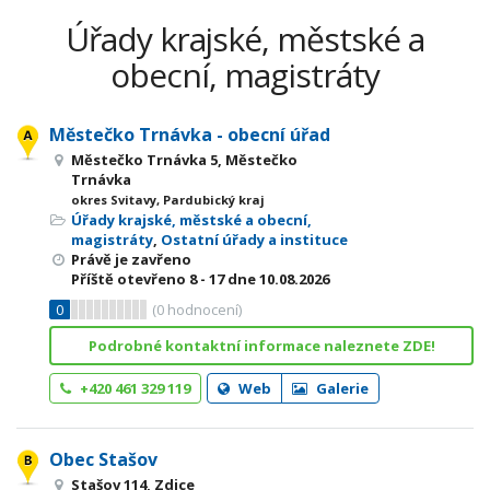
Úřady krajské, městské a
obecní, magistráty
Městečko Trnávka - obecní úřad
Městečko Trnávka 5, Městečko
Trnávka
okres Svitavy, Pardubický kraj
Úřady krajské, městské a obecní,
magistráty
,
Ostatní úřady a instituce
Právě je zavřeno
Příště otevřeno
8 - 17
dne 10.08.2026
0
(
0
hodnocení)
Podrobné kontaktní informace naleznete ZDE!
+420 461 329 119
Web
Galerie
Obec Stašov
Stašov 114, Zdice