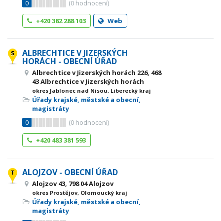
0
(
0
hodnocení)
+420 382 288 103
Web
ALBRECHTICE V JIZERSKÝCH
HORÁCH - OBECNÍ ÚŘAD
Albrechtice v Jizerských horách 226, 468
43 Albrechtice v Jizerských horách
okres Jablonec nad Nisou, Liberecký kraj
Úřady krajské, městské a obecní,
magistráty
0
(
0
hodnocení)
+420 483 381 593
ALOJZOV - OBECNÍ ÚŘAD
Alojzov 43, 798 04 Alojzov
okres Prostějov, Olomoucký kraj
Úřady krajské, městské a obecní,
magistráty