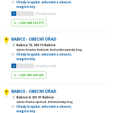
Úřady krajské, městské a obecní,
magistráty
0
(
0
hodnocení)
+420 388 324 377
BABICE - OBECNÍ ÚŘAD
Babice 72, 503 15 Babice
okres Hradec Králové, Královéhradecký kraj
Úřady krajské, městské a obecní,
magistráty
0
(
0
hodnocení)
+420 495 444 261
BABICE - OBECNÍ ÚŘAD
Babice 6, 251 01 Babice
okres Praha-východ, Středočeský kraj
Úřady krajské, městské a obecní,
magistráty