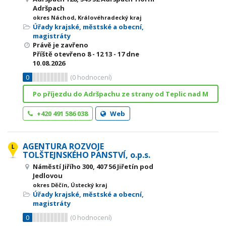
Adršpach
okres Náchod, Královéhradecký kraj
Úřady krajské, městské a obecní,
magistráty
Právě je zavřeno
Příště otevřeno
8 - 12
13 - 17
dne
10.08.2026
0
(
0
hodnocení)
Po příjezdu do Adršpachu ze strany od Teplic nad M
+420 491 586 038
Web
AGENTURA ROZVOJE
TOLŠTEJNSKÉHO PANSTVÍ, o.p.s.
Náměstí Jiřího 300, 407 56 Jiřetín pod
Jedlovou
okres Děčín, Ústecký kraj
Úřady krajské, městské a obecní,
magistráty
0
(
0
hodnocení)