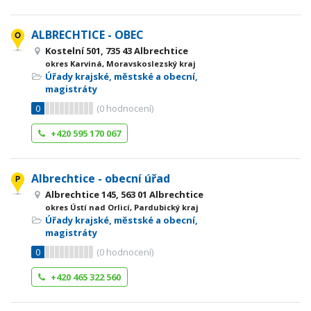
ALBRECHTICE - OBEC
Kostelní 501, 735 43 Albrechtice
okres Karviná, Moravskoslezský kraj
Úřady krajské, městské a obecní,
magistráty
0
(
0
hodnocení)
+420 595 170 067
Albrechtice - obecní úřad
Albrechtice 145, 563 01 Albrechtice
okres Ústí nad Orlicí, Pardubický kraj
Úřady krajské, městské a obecní,
magistráty
0
(
0
hodnocení)
+420 465 322 560