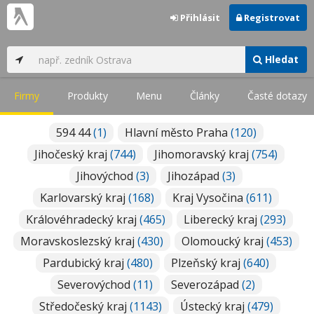
Přihlásit
Registrovat
Hledat
Firmy
Produkty
Menu
Články
Časté dotazy
594 44
(1)
Hlavní město Praha
(120)
Jihočeský kraj
(744)
Jihomoravský kraj
(754)
Jihovýchod
(3)
Jihozápad
(3)
Karlovarský kraj
(168)
Kraj Vysočina
(611)
Královéhradecký kraj
(465)
Liberecký kraj
(293)
Moravskoslezský kraj
(430)
Olomoucký kraj
(453)
Pardubický kraj
(480)
Plzeňský kraj
(640)
Severovýchod
(11)
Severozápad
(2)
Středočeský kraj
(1143)
Ústecký kraj
(479)