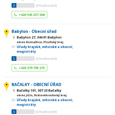
0
(
0
hodnocení)
+420 545 237 208
Babylon - Obecní úřad
Babylon 27, 344 01 Babylon
okres Domažlice, Plzeňský kraj
Úřady krajské, městské a obecní,
magistráty
0
(
0
hodnocení)
+420 379 793 275
BAČALKY - OBECNÍ ÚŘAD
Bačalky 101, 507 23 Bačalky
okres Jičín, Královéhradecký kraj
Úřady krajské, městské a obecní,
magistráty
0
(
0
hodnocení)