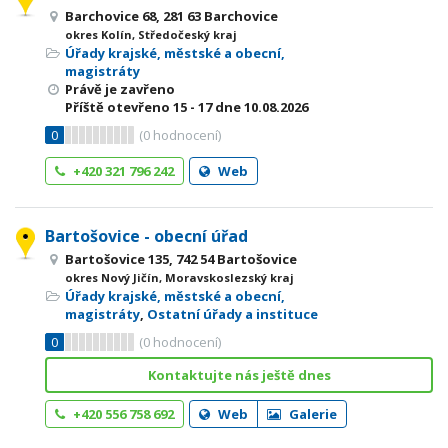
Barchovice 68, 281 63 Barchovice
okres Kolín, Středočeský kraj
Úřady krajské, městské a obecní,
magistráty
Právě je zavřeno
Příště otevřeno
15 - 17
dne 10.08.2026
0
(
0
hodnocení)
+420 321 796 242
Web
Bartošovice - obecní úřad
Bartošovice 135, 742 54 Bartošovice
okres Nový Jičín, Moravskoslezský kraj
Úřady krajské, městské a obecní,
magistráty
,
Ostatní úřady a instituce
0
(
0
hodnocení)
Kontaktujte nás ještě dnes
+420 556 758 692
Web
Galerie