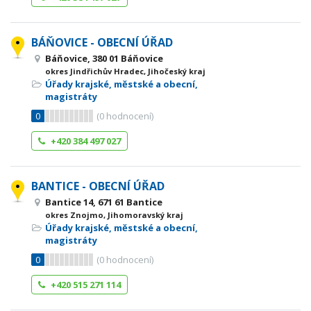
BÁŇOVICE - OBECNÍ ÚŘAD
Báňovice, 380 01 Báňovice
okres Jindřichův Hradec, Jihočeský kraj
Úřady krajské, městské a obecní,
magistráty
0
(
0
hodnocení)
+420 384 497 027
BANTICE - OBECNÍ ÚŘAD
Bantice 14, 671 61 Bantice
okres Znojmo, Jihomoravský kraj
Úřady krajské, městské a obecní,
magistráty
0
(
0
hodnocení)
+420 515 271 114