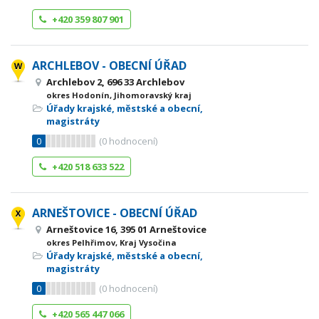
+420 359 807 901
ARCHLEBOV - OBECNÍ ÚŘAD
Archlebov 2, 696 33 Archlebov
okres Hodonín, Jihomoravský kraj
Úřady krajské, městské a obecní,
magistráty
0
(
0
hodnocení)
+420 518 633 522
ARNEŠTOVICE - OBECNÍ ÚŘAD
Arneštovice 16, 395 01 Arneštovice
okres Pelhřimov, Kraj Vysočina
Úřady krajské, městské a obecní,
magistráty
0
(
0
hodnocení)
+420 565 447 066