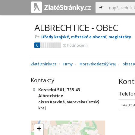
ALBRECHTICE - OBEC
Úřady krajské, městské a obecní, magistráty
0
(
0
hodnocení)
ZlatéStránky.cz
Firmy
Moravskoslezský kraj
okres 
Kont
Kontakty
Kostelní 501, 735 43
Telefo
Albrechtice
okres Karviná, Moravskoslezský
+420 59
kraj
+