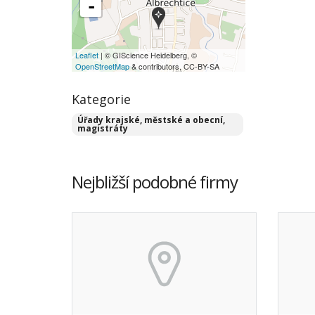
-
Leaflet
| © GIScience Heidelberg, ©
OpenStreetMap
& contributors, CC-BY-SA
Kategorie
Úřady krajské, městské a obecní,
magistráty
Nejbližší podobné firmy