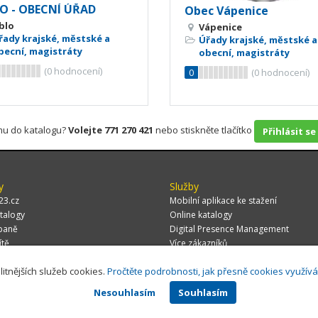
O - OBECNÍ ÚŘAD
Obec Vápenice
blo
Vápenice
řady krajské, městské a
Úřady krajské, městské a
becní, magistráty
obecní, magistráty
(
0
hodnocení)
0
(
0
hodnocení)
rmu do katalogu?
Volejte 771 270 421
nebo stiskněte tlačítko
Přihlásit se
y
Služby
23.cz
Mobilní aplikace ke stažení
talogy
Online katalogy
paně
Digital Presence Management
ítě
Více zákazníků
litnějších služeb cookies.
Pročtěte podrobnosti, jak přesně cookies využív
Nesouhlasím
Souhlasím
 CZ, s.r.o.,
Za Potokem 46/4, 106 00 Praha 10, tel.: +420 771 270 421, verze 1.