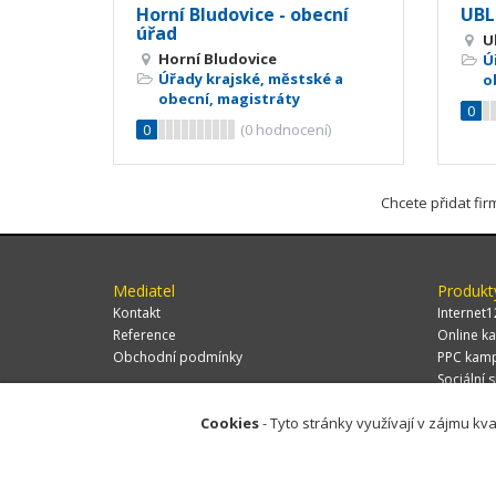
Horní Bludovice - obecní
UBL
úřad
U
Horní Bludovice
Ú
Úřady krajské, městské a
o
obecní, magistráty
0
0
(
0
hodnocení)
Chcete přidat fi
Mediatel
Produkt
Kontakt
Internet1
Reference
Online ka
Obchodní podmínky
PPC kam
Sociální s
Cookies
- Tyto stránky využívají v zájmu kva
© 2026 MEDIATEL