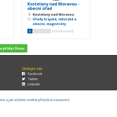
Kostelany nad Moravou -
obecní úřad
Kostelany nad Moravou
Úřady krajské, městské a
obecní, magistráty
0
(
0
hodnocení)
 a přidat firmu
Sledujte nás
Facebook
Twitter
LinkedIn
áme a jak můžete změnit příslušná nastavení.
29.0.143,
Cookies