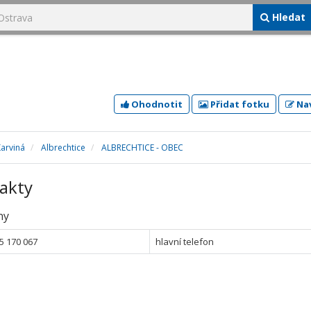
Hledat
Ohodnotit
Přidat fotku
Nav
Karviná
Albrechtice
ALBRECHTICE - OBEC
akty
ny
5 170 067
hlavní telefon