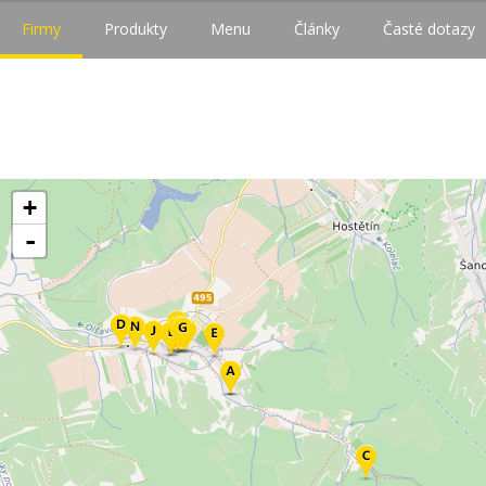
Firmy
Produkty
Menu
Články
Časté dotazy
+
-