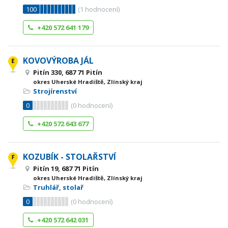
100
(
1
hodnocení)
+420 572 641 179
KOVOVÝROBA JÁL
Pitín 330, 687 71 Pitín
okres Uherské Hradiště, Zlínský kraj
Strojírenství
0
(
0
hodnocení)
+420 572 643 677
KOZUBÍK - STOLAŘSTVÍ
Pitín 19, 687 71 Pitín
okres Uherské Hradiště, Zlínský kraj
Truhlář, stolař
0
(
0
hodnocení)
+420 572 642 031