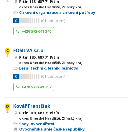
Pitín 113, 687 71 Pitín
okres Uherské Hradiště, Zlínský kraj
Církevní organizace a církevní potřeby
0
(
0
hodnocení)
+420 572 641 340
FOSILVA s.r.o.
Pitín 185, 687 71 Pitín
okres Uherské Hradiště, Zlínský kraj
Lesní technik, lesník, lesnictví
0
(
0
hodnocení)
+420 572 641 357
Kovář František
Pitín 319, 687 71 Pitín
okres Uherské Hradiště, Zlínský kraj
Sady, ovocnářství
Ovocnářská unie České republiky