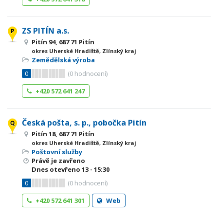
ZS PITÍN a.s.
Pitín 94, 687 71 Pitín
okres Uherské Hradiště, Zlínský kraj
Zemědělská výroba
0
(
0
hodnocení)
+420 572 641 247
Česká pošta, s. p., pobočka Pitín
Pitín 18, 687 71 Pitín
okres Uherské Hradiště, Zlínský kraj
Poštovní služby
Právě je zavřeno
Dnes otevřeno
13 - 15:30
0
(
0
hodnocení)
+420 572 641 301
Web