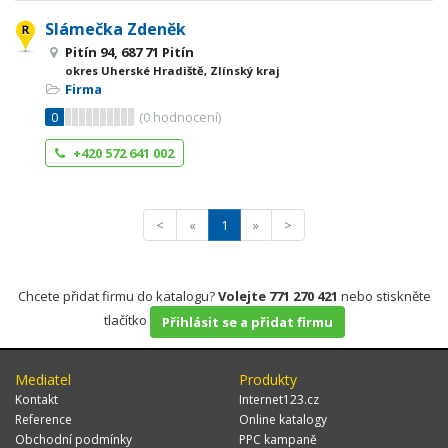
Slámečka Zdeněk
Pitín 94, 687 71 Pitín
okres Uherské Hradiště, Zlínský kraj
Firma
0
(
0
hodnocení)
+420 572 641 002
<
«
1
»
>
Chcete přidat firmu do katalogu?
Volejte 771 270 421
nebo stiskněte
tlačítko
Přihlásit se a přidat firmu
Mediatel
Produkty
Kontakt
Internet123.cz
Reference
Online katalogy
Obchodní podmínky
PPC kampaně