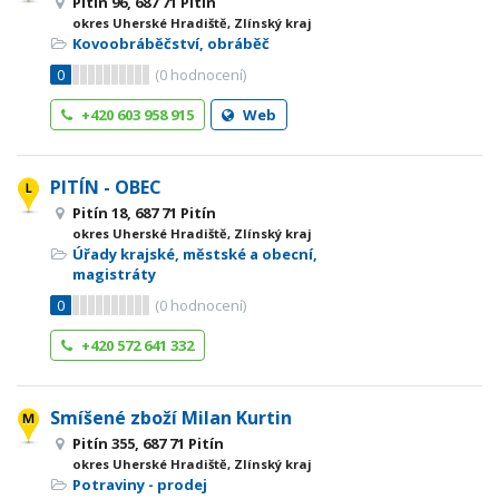
Pitín 96, 687 71 Pitín
okres Uherské Hradiště, Zlínský kraj
Kovoobráběčství, obráběč
0
(
0
hodnocení)
+420 603 958 915
Web
PITÍN - OBEC
Pitín 18, 687 71 Pitín
okres Uherské Hradiště, Zlínský kraj
Úřady krajské, městské a obecní,
magistráty
0
(
0
hodnocení)
+420 572 641 332
Smíšené zboží Milan Kurtin
Pitín 355, 687 71 Pitín
okres Uherské Hradiště, Zlínský kraj
Potraviny - prodej