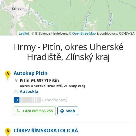
Leaflet
| © GIScience Heidelberg, ©
OpenStreetMap
& contributors, CC-BY-SA
Firmy - Pitín, okres Uherské
Hradiště, Zlínský kraj
Autokap Pitín
Pitín 94, 687 71 Pitín
okres Uherské Hradiště, Zlínský kraj
Autoskla
0
(
0
hodnocení)
+420 605 585 255
Web
CÍRKEV ŘÍMSKOKATOLICKÁ