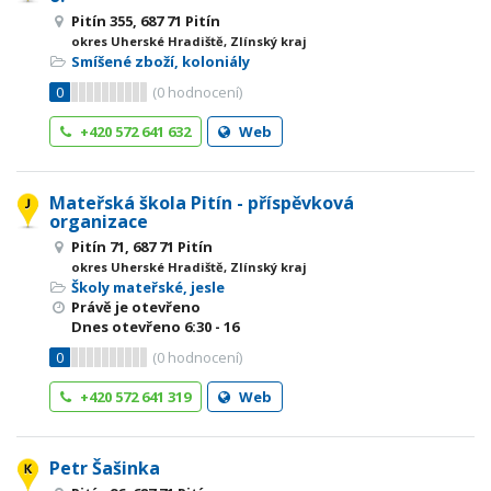
Pitín 355, 687 71 Pitín
okres Uherské Hradiště, Zlínský kraj
Smíšené zboží, koloniály
0
(
0
hodnocení)
+420 572 641 632
Web
Mateřská škola Pitín - příspěvková
organizace
Pitín 71, 687 71 Pitín
okres Uherské Hradiště, Zlínský kraj
Školy mateřské, jesle
Právě je otevřeno
Dnes otevřeno
6:30 - 16
0
(
0
hodnocení)
+420 572 641 319
Web
Petr Šašinka