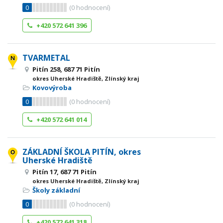
0
(
0
hodnocení)
+420 572 641 396
TVARMETAL
Pitín 258, 687 71 Pitín
okres Uherské Hradiště, Zlínský kraj
Kovovýroba
0
(
0
hodnocení)
+420 572 641 014
ZÁKLADNÍ ŠKOLA PITÍN, okres
Uherské Hradiště
Pitín 17, 687 71 Pitín
okres Uherské Hradiště, Zlínský kraj
Školy základní
0
(
0
hodnocení)
+420 572 641 318