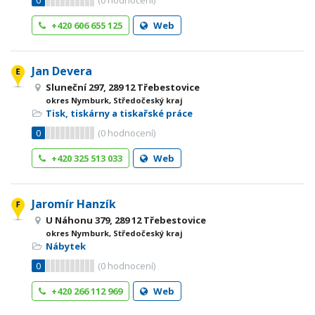
0
(
0
hodnocení)
+420 606 655 125
Web
Jan Devera
Sluneční 297, 289 12 Třebestovice
okres Nymburk, Středočeský kraj
Tisk, tiskárny a tiskařské práce
0
(
0
hodnocení)
+420 325 513 033
Web
Jaromír Hanzík
U Náhonu 379, 289 12 Třebestovice
okres Nymburk, Středočeský kraj
Nábytek
0
(
0
hodnocení)
+420 266 112 969
Web