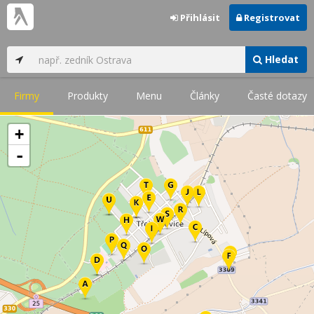
Přihlásit
Registrovat
Hledat
Firmy
Produkty
Menu
Články
Časté dotazy
+
-