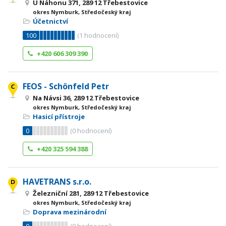
U Náhonu 371, 289 12 Třebestovice
okres Nymburk, Středočeský kraj
Účetnictví
100
(
1
hodnocení)
+420 606 309 390
FEOS - Schönfeld Petr
Na Návsi 36, 289 12 Třebestovice
okres Nymburk, Středočeský kraj
Hasicí přístroje
0
(
0
hodnocení)
+420 325 594 388
HAVETRANS s.r.o.
Železniční 281, 289 12 Třebestovice
okres Nymburk, Středočeský kraj
Doprava mezinárodní