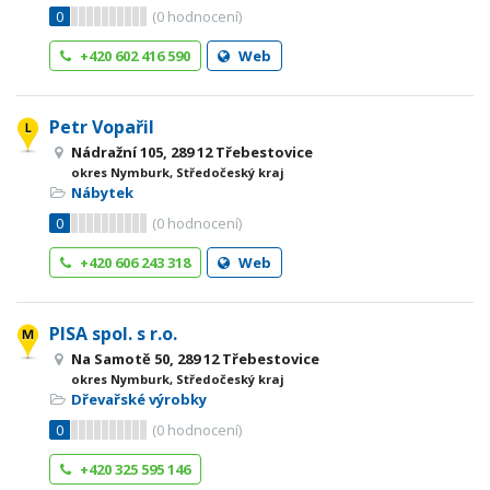
0
(
0
hodnocení)
+420 602 416 590
Web
Petr Vopařil
Nádražní 105, 289 12 Třebestovice
okres Nymburk, Středočeský kraj
Nábytek
0
(
0
hodnocení)
+420 606 243 318
Web
PISA spol. s r.o.
Na Samotě 50, 289 12 Třebestovice
okres Nymburk, Středočeský kraj
Dřevařské výrobky
0
(
0
hodnocení)
+420 325 595 146