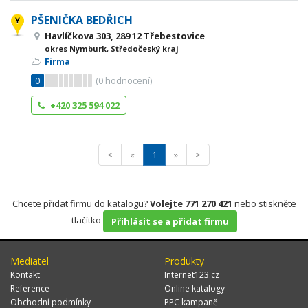
PŠENIČKA BEDŘICH
Havlíčkova 303, 289 12 Třebestovice
okres Nymburk, Středočeský kraj
Firma
0
(
0
hodnocení)
+420 325 594 022
<
«
1
»
>
Chcete přidat firmu do katalogu?
Volejte 771 270 421
nebo stiskněte
tlačítko
Přihlásit se a přidat firmu
Mediatel
Produkty
Kontakt
Internet123.cz
Reference
Online katalogy
Obchodní podmínky
PPC kampaně