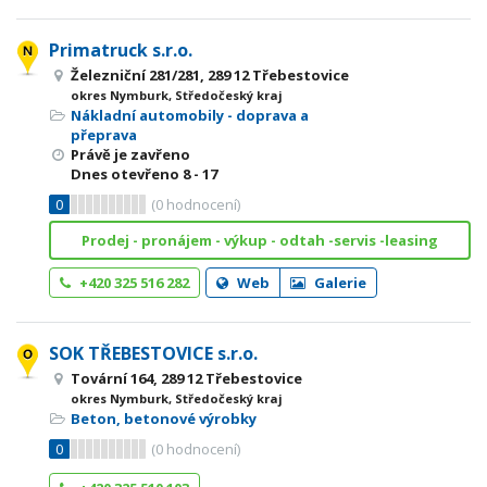
Primatruck s.r.o.
Železniční 281/281, 289 12 Třebestovice
okres Nymburk, Středočeský kraj
Nákladní automobily - doprava a
přeprava
Právě je zavřeno
Dnes otevřeno
8 - 17
0
(
0
hodnocení)
Prodej - pronájem - výkup - odtah -servis -leasing
+420 325 516 282
Web
Galerie
SOK TŘEBESTOVICE s.r.o.
Tovární 164, 289 12 Třebestovice
okres Nymburk, Středočeský kraj
Beton, betonové výrobky
0
(
0
hodnocení)