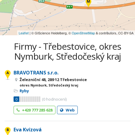
Leaflet
| © GIScience Heidelberg, ©
OpenStreetMap
& contributors, CC-BY-SA
Firmy - Třebestovice, okres
Nymburk, Středočeský kraj
BRAVOTRANS s.r.o.
Železniční 48, 289 12 Třebestovice
okres Nymburk, Středočeský kraj
Ryby
0
(
0
hodnocení)
+420 777 285 628
Web
Eva Kvízová