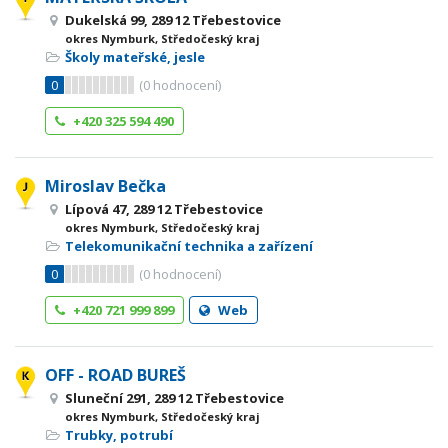
Dukelská 99, 289 12 Třebestovice
okres Nymburk, Středočeský kraj
Školy mateřské, jesle
0
(
0
hodnocení)
+420 325 594 490
Miroslav Bečka
Lípová 47, 289 12 Třebestovice
okres Nymburk, Středočeský kraj
Telekomunikační technika a zařízení
0
(
0
hodnocení)
+420 721 999 899
Web
OFF - ROAD BUREŠ
Sluneční 291, 289 12 Třebestovice
okres Nymburk, Středočeský kraj
Trubky, potrubí