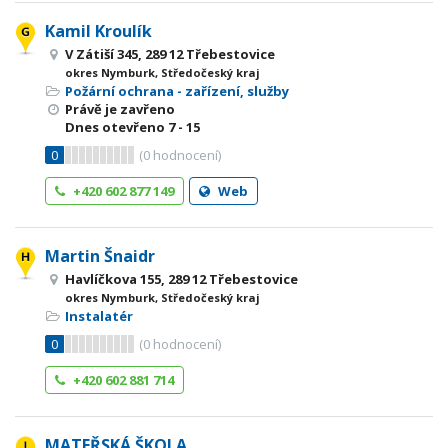
Kamil Kroulík
V Zátiší 345, 289 12 Třebestovice
okres Nymburk, Středočeský kraj
Požární ochrana - zařízení, služby
Právě je zavřeno
Dnes otevřeno
7 - 15
0
(
0
hodnocení)
+420 602 877 149
Web
Martin Šnaidr
Havlíčkova 155, 289 12 Třebestovice
okres Nymburk, Středočeský kraj
Instalatér
0
(
0
hodnocení)
+420 602 881 714
MATEŘSKÁ ŠKOLA