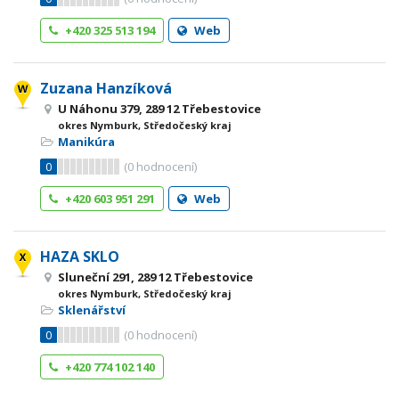
+420 325 513 194
Web
Zuzana Hanzíková
U Náhonu 379, 289 12 Třebestovice
okres Nymburk, Středočeský kraj
Manikúra
0
(
0
hodnocení)
+420 603 951 291
Web
HAZA SKLO
Sluneční 291, 289 12 Třebestovice
okres Nymburk, Středočeský kraj
Sklenářství
0
(
0
hodnocení)
+420 774 102 140