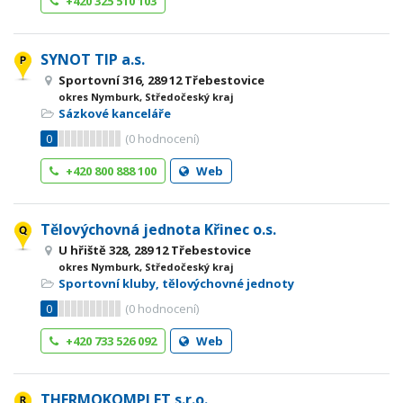
+420 325 510 103
SYNOT TIP a.s.
Sportovní 316, 289 12 Třebestovice
okres Nymburk, Středočeský kraj
Sázkové kanceláře
0
(
0
hodnocení)
+420 800 888 100
Web
Tělovýchovná jednota Křinec o.s.
U hřiště 328, 289 12 Třebestovice
okres Nymburk, Středočeský kraj
Sportovní kluby, tělovýchovné jednoty
0
(
0
hodnocení)
+420 733 526 092
Web
THERMOKOMPLET s.r.o.