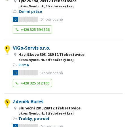
Tylova 194, 289 12 Třebestovice
okres Nymburk, Středočeský kraj
Zemní práce
0
(
0
hodnocení)
+420 325 594 526
ViGo-Servis s.r.o.
Havlíčkova 303, 289 12 Třebestovice
okres Nymburk, Středočeský kraj
Firma
0
(
0
hodnocení)
+420 325 512 100
Zdeněk Bureš
Sluneční 291, 289 12 Třebestovice
okres Nymburk, Středočeský kraj
Trubky, potrubí
0
(
0
hodnocení)