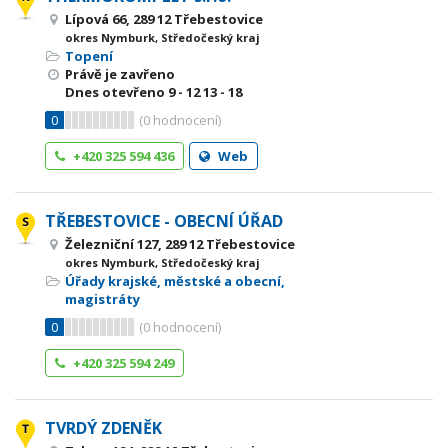
Lípová 66, 289 12 Třebestovice
okres Nymburk, Středočeský kraj
Topení
Právě je zavřeno
Dnes otevřeno
9 - 12
13 - 18
0
(
0
hodnocení)
+420 325 594 436
Web
TŘEBESTOVICE - OBECNÍ ÚŘAD
Železniční 127, 289 12 Třebestovice
okres Nymburk, Středočeský kraj
Úřady krajské, městské a obecní,
magistráty
0
(
0
hodnocení)
+420 325 594 249
TVRDÝ ZDENĚK