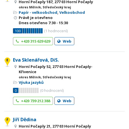
Horní Počaply 187, 277 03 Horní Počaply
okres Mělník, Středočeský kraj
Papír - velkoobchod
,
Velkoobchod
Právě je otevřeno
Dnes otevřeno
7:30 - 15:30
100
(
1
hodnocení)
+420 315 629 629
Web
Eva Sklenářová, DiS.
Horní Počaply 52, 277 03 Horní Počaply-
Křivenice
okres Mělník, Středočeský kraj
Výuka jazyků
0
(
0
hodnocení)
+420 739 212 388
Web
Jiří Dědina
Horní Počaply 21, 277 03 Horní Počaply