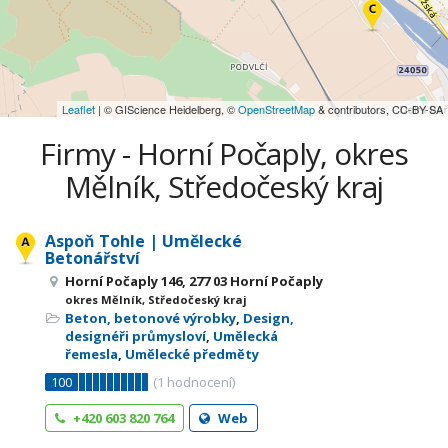
Leaflet
| © GIScience Heidelberg, ©
OpenStreetMap
& contributors, CC-BY-SA
Firmy - Horní Počaply, okres
Mělník, Středočeský kraj
Aspoň Tohle | Umělecké
Betonářství
Horní Počaply 146, 277 03 Horní Počaply
okres Mělník, Středočeský kraj
Beton, betonové výrobky
,
Design,
designéři průmysloví
,
Umělecká
řemesla
,
Umělecké předměty
100
(
1
hodnocení)
+420 603 820 764
Web