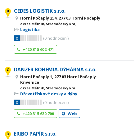
CEDES LOGISTIK s.r.o.
Horní Počaply 254, 277 03 Horní Počaply
okres Mělník, Středočeský kraj
Logistika
0
(
0
hodnocení)
+420 315 602 471
DANZER BOHEMIA-DÝHÁRNA s.r.o.
Horní Počaply 1, 277 03 Horní Počaply-
Křivenice
okres Mělník, Středočeský kraj
Dřevotřískové desky a dýhy
0
(
0
hodnocení)
+420 315 630 700
Web
ERIBO PAPÍR s.r.o.