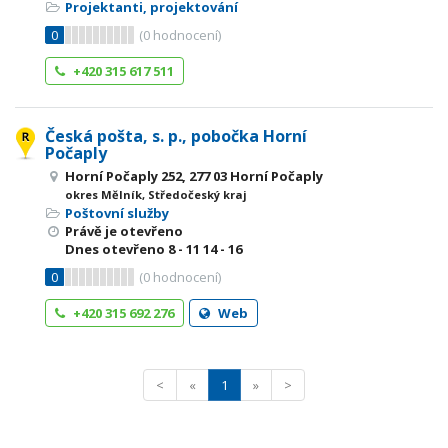
Projektanti, projektování
0
(
0
hodnocení)
+420 315 617 511
Česká pošta, s. p., pobočka Horní
Počaply
Horní Počaply 252, 277 03 Horní Počaply
okres Mělník, Středočeský kraj
Poštovní služby
Právě je otevřeno
Dnes otevřeno
8 - 11
14 - 16
0
(
0
hodnocení)
+420 315 692 276
Web
<
«
1
»
>