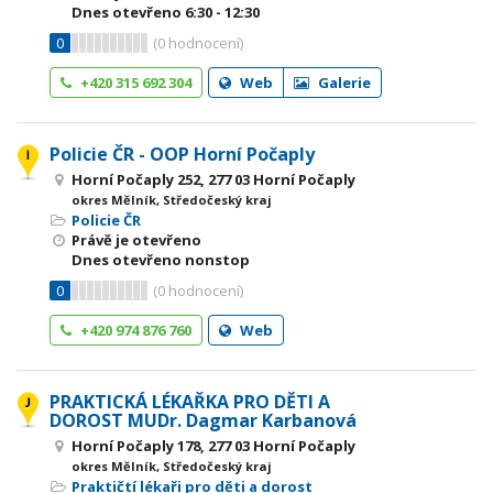
Dnes otevřeno
6:30 - 12:30
0
(
0
hodnocení)
+420 315 692 304
Web
Galerie
Policie ČR - OOP Horní Počaply
Horní Počaply 252, 277 03 Horní Počaply
okres Mělník, Středočeský kraj
Policie ČR
Právě je otevřeno
Dnes otevřeno nonstop
0
(
0
hodnocení)
+420 974 876 760
Web
PRAKTICKÁ LÉKAŘKA PRO DĚTI A
DOROST MUDr. Dagmar Karbanová
Horní Počaply 178, 277 03 Horní Počaply
okres Mělník, Středočeský kraj
Praktičtí lékaři pro děti a dorost