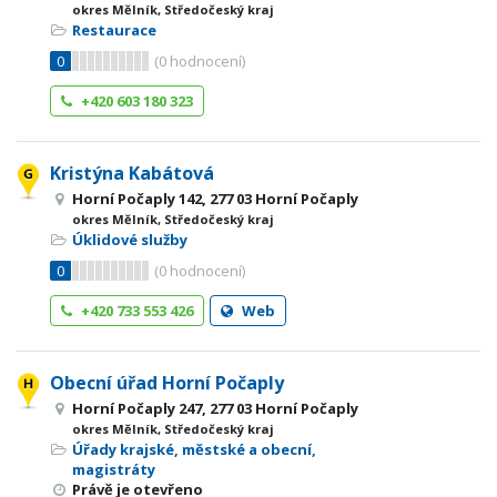
okres Mělník, Středočeský kraj
Restaurace
0
(
0
hodnocení)
+420 603 180 323
Kristýna Kabátová
Horní Počaply 142, 277 03 Horní Počaply
okres Mělník, Středočeský kraj
Úklidové služby
0
(
0
hodnocení)
+420 733 553 426
Web
Obecní úřad Horní Počaply
Horní Počaply 247, 277 03 Horní Počaply
okres Mělník, Středočeský kraj
Úřady krajské, městské a obecní,
magistráty
Právě je otevřeno