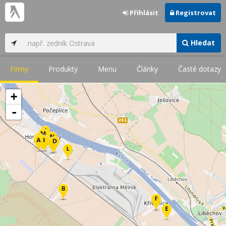
Přihlásit
Registrovat
Hledat
Firmy
Produkty
Menu
Články
Časté dotazy
+
-