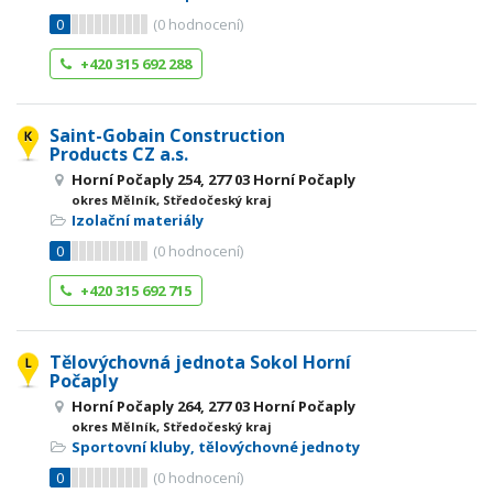
0
(
0
hodnocení)
+420 315 692 288
Saint-Gobain Construction
Products CZ a.s.
Horní Počaply 254, 277 03 Horní Počaply
okres Mělník, Středočeský kraj
Izolační materiály
0
(
0
hodnocení)
+420 315 692 715
Tělovýchovná jednota Sokol Horní
Počaply
Horní Počaply 264, 277 03 Horní Počaply
okres Mělník, Středočeský kraj
Sportovní kluby, tělovýchovné jednoty
0
(
0
hodnocení)