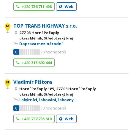
+420 736 711 408
Web
TOP TRANS HIGHWAY s.r.o.
277 03 Horní Počaply
okres Mělník, Středočeský kraj
Doprava mezinárodní
0
(
0
hodnocení)
+420 315 692 444
Vladimír Pištora
Horní Počaply 185, 277 03 Horní Počaply
okres Mělník, Středočeský kraj
Lakýrníci, lakování, lakovny
0
(
0
hodnocení)
+420 737 705 810
Web