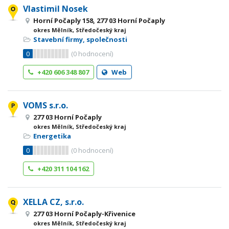
Vlastimil Nosek
Horní Počaply 158, 277 03 Horní Počaply
okres Mělník, Středočeský kraj
Stavební firmy, společnosti
0
(
0
hodnocení)
+420 606 348 807
Web
VOMS s.r.o.
277 03 Horní Počaply
okres Mělník, Středočeský kraj
Energetika
0
(
0
hodnocení)
+420 311 104 162
XELLA CZ, s.r.o.
277 03 Horní Počaply-Křivenice
okres Mělník, Středočeský kraj