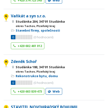
+420 374 723 345
Web
Vaňkát a syn s.r.o.
Studánka 204, 347 01 Studánka
okres Tachov, Plzeňský kraj
Stavební firmy, společnosti
0
(
0
hodnocení)
+420 602 461 012
Zdeněk Schoř
Studánka 180, 347 01 Studánka
okres Tachov, Plzeňský kraj
Rekonstrukce bytu, domu
0
(
0
hodnocení)
+420 603 839 473
Web
STAVITEL NOVOHRADSKÝ BOHUMIL