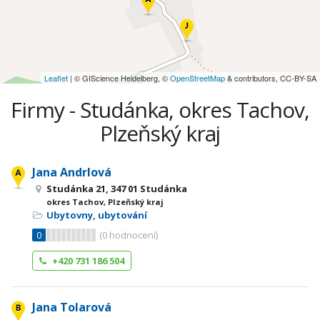
Leaflet
| © GIScience Heidelberg, ©
OpenStreetMap
& contributors, CC-BY-SA
Firmy - Studánka, okres Tachov,
Plzeňský kraj
Jana Andrlová
Studánka 21, 347 01 Studánka
okres Tachov, Plzeňský kraj
Ubytovny, ubytování
0
(
0
hodnocení)
+420 731 186 504
Jana Tolarová