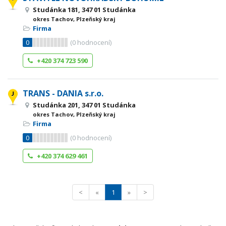
Studánka 181, 347 01 Studánka
okres Tachov, Plzeňský kraj
Firma
0
(
0
hodnocení)
+420 374 723 590
TRANS - DANIA s.r.o.
Studánka 201, 347 01 Studánka
okres Tachov, Plzeňský kraj
Firma
0
(
0
hodnocení)
+420 374 629 461
<
«
1
»
>