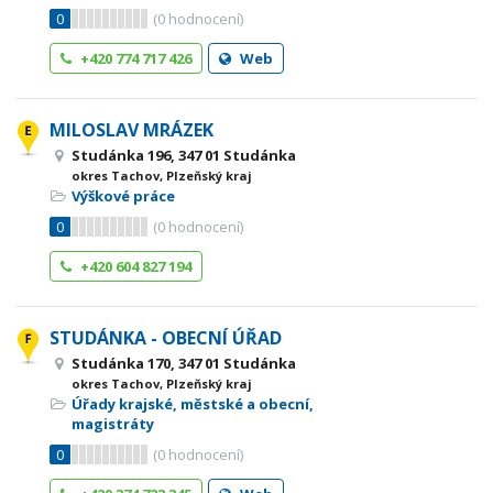
0
(
0
hodnocení)
+420 774 717 426
Web
MILOSLAV MRÁZEK
Studánka 196, 347 01 Studánka
okres Tachov, Plzeňský kraj
Výškové práce
0
(
0
hodnocení)
+420 604 827 194
STUDÁNKA - OBECNÍ ÚŘAD
Studánka 170, 347 01 Studánka
okres Tachov, Plzeňský kraj
Úřady krajské, městské a obecní,
magistráty
0
(
0
hodnocení)