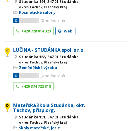
Studánka 191, 347 01 Studánka
okres Tachov, Plzeňský kraj
Kosmetické salony
0
(
0
hodnocení)
+420 728 014 323
Web
LUČINA - STUDÁNKA spol. s r.o.
Studánka 166, 347 01 Studánka
okres Tachov, Plzeňský kraj
Zemědělská výroba
0
(
0
hodnocení)
+420 374 722 318
Mateřská škola Studánka, okr.
Tachov, přísp.org.
Studánka 151, 347 01 Studánka
okres Tachov, Plzeňský kraj
Školy mateřské, jesle