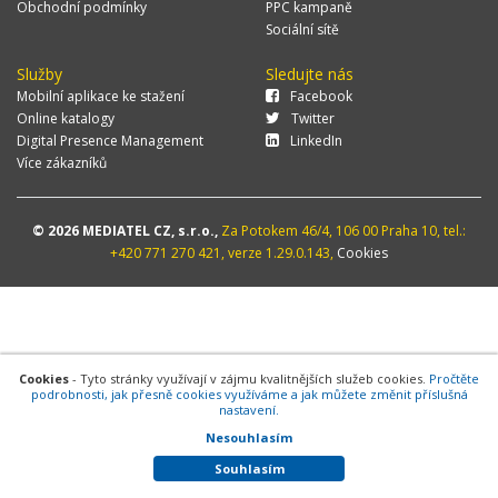
Obchodní podmínky
PPC kampaně
Sociální sítě
Služby
Sledujte nás
Mobilní aplikace ke stažení
Facebook
Online katalogy
Twitter
Digital Presence Management
LinkedIn
Více zákazníků
© 2026 MEDIATEL CZ, s.r.o.,
Za Potokem 46/4, 106 00 Praha 10, tel.:
+420 771 270 421, verze 1.29.0.143,
Cookies
Cookies
- Tyto stránky využívají v zájmu kvalitnějších služeb cookies.
Pročtěte
podrobnosti, jak přesně cookies využíváme a jak můžete změnit příslušná
nastavení.
Nesouhlasím
Souhlasím