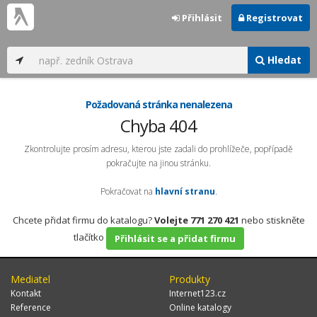
Přihlásit
Registrovat
Hledat
Požadovaná stránka nenalezena
Chyba 404
Zkontrolujte prosím adresu, kterou jste zadali do prohlížeče, popřípadě
pokračujte na jinou stránku.
Pokračovat na
hlavní stranu
.
Chcete přidat firmu do katalogu?
Volejte 771 270 421
nebo stiskněte
tlačítko
Přihlásit se a přidat firmu
Mediatel
Produkty
Kontakt
Internet123.cz
Reference
Online katalogy