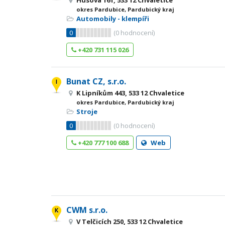
Husova 161, 533 12 Chvaletice
okres Pardubice, Pardubický kraj
Automobily - klempíři
0
(
0
hodnocení)
+420 731 115 026
Bunat CZ, s.r.o.
K Lipníkům 443, 533 12 Chvaletice
okres Pardubice, Pardubický kraj
Stroje
0
(
0
hodnocení)
+420 777 100 688
Web
CWM s.r.o.
V Telčicích 250, 533 12 Chvaletice