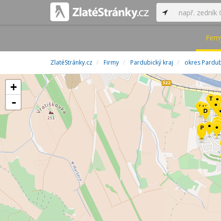
Firm
ZlatéStránky.cz
Firmy
Pardubický kraj
okres Pardu
+
-