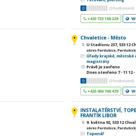
0
(
0
hodnocení)
+420 723 168 229
W
Chvaletice - Město
U Stadionu 237, 533 12 C
okres Pardubice, Pardubick
Úřady krajské, městské 
magistráty
Právě je zavřeno
Dnes otevřeno
7 - 11
12 -
0
(
0
hodnocení)
+420 466 768 479
W
INSTALATÉRSTVÍ, TOP
FRANTÍK LIBOR
9. května 92, 533 12 Chva
okres Pardubice, Pardubick
Topenář