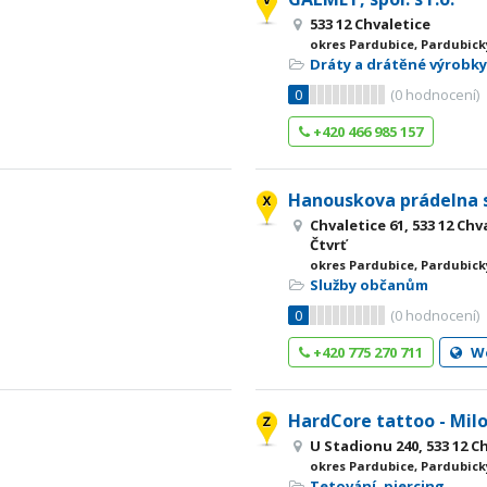
533 12 Chvaletice
okres Pardubice, Pardubick
Dráty a drátěné výrobk
0
(
0
hodnocení)
+420 466 985 157
Hanouskova prádelna s
Chvaletice 61, 533 12 Ch
Čtvrť
okres Pardubice, Pardubick
Služby občanům
0
(
0
hodnocení)
+420 775 270 711
W
HardCore tattoo - Milo
U Stadionu 240, 533 12 C
okres Pardubice, Pardubick
Tetování, piercing