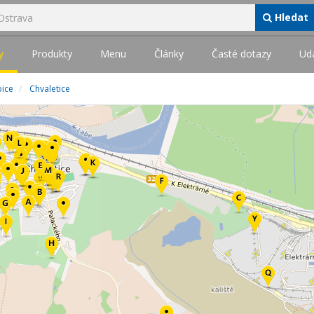
Hledat
y
Produkty
Menu
Články
Časté dotazy
Udá
bice
Chvaletice