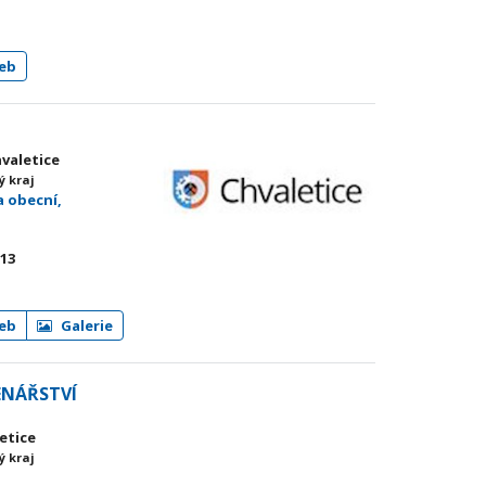
eb
hvaletice
ý kraj
a obecní,
 13
eb
Galerie
ENÁŘSTVÍ
letice
ý kraj