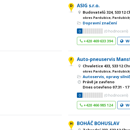
ASIG s.r.o.
Budovatelů 324, 533 12 C
okres Pardubice, Pardubick
Dopravní značení
0
(
0
hodnocení)
+420 469 633 394
W
Auto-pneuservis Mans
Chvaletice 433, 533 12 Ch
okres Pardubice, Pardubick
Autoservis, opravy silni
Právě je zavřeno
Dnes otevřeno
07:31 - 17
0
(
0
hodnocení)
+420 466 985 124
W
BOHÁČ BOHUSLAV