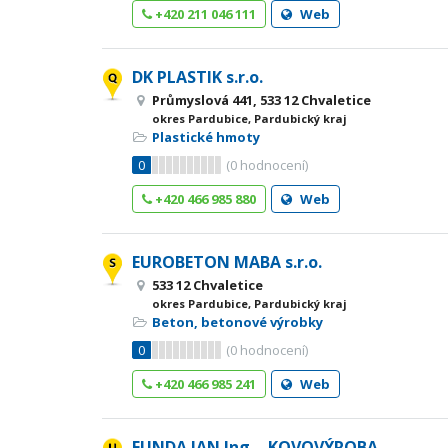
+420 211 046 111
Web
DK PLASTIK s.r.o.
Průmyslová 441, 533 12 Chvaletice
okres Pardubice, Pardubický kraj
Plastické hmoty
0
(
0
hodnocení)
+420 466 985 880
Web
EUROBETON MABA s.r.o.
533 12 Chvaletice
okres Pardubice, Pardubický kraj
Beton, betonové výrobky
0
(
0
hodnocení)
+420 466 985 241
Web
FUNDA JAN Ing. - KOVOVÝROBA