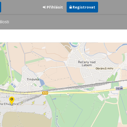
Přihlásit
Registrovat
losti