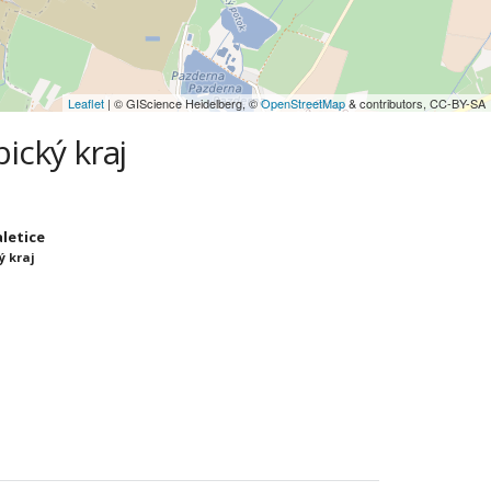
Leaflet
| © GIScience Heidelberg, ©
OpenStreetMap
& contributors, CC-BY-SA
ický kraj
aletice
ý kraj