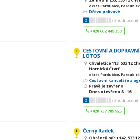
Zahradní 233, 533 12 Chv
okres Pardubice, Pardubick
Dřevo palivové
0
(
0
hodnocení)
+420 602 449 350
CESTOVNÍ A DOPRAVN
LOTOS
Chvaletice 113, 533 12 Ch
Hornická Čtvrť
okres Pardubice, Pardubick
Cestovní kanceláře a ag
Právě je zavřeno
Dnes otevřeno
8 - 16
0
(
0
hodnocení)
+420 737 789 925
Černý Radek
Obránců míru 142, 533 12