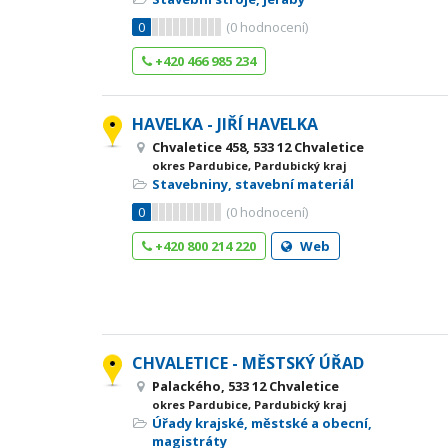
0
(
0
hodnocení)
+420 466 985 234
HAVELKA - JIŘÍ HAVELKA
Chvaletice 458, 533 12 Chvaletice
okres Pardubice, Pardubický kraj
Stavebniny, stavební materiál
0
(
0
hodnocení)
+420 800 214 220
Web
CHVALETICE - MĚSTSKÝ ÚŘAD
Palackého, 533 12 Chvaletice
okres Pardubice, Pardubický kraj
Úřady krajské, městské a obecní,
magistráty