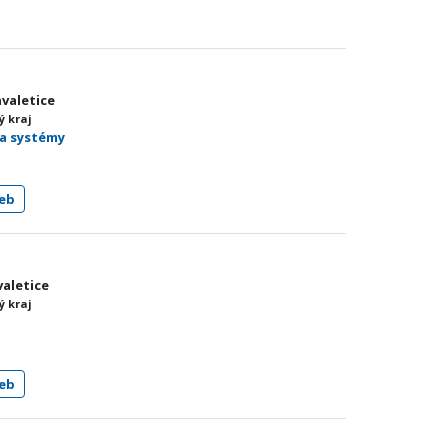
hvaletice
ý kraj
 a systémy
eb
valetice
ý kraj
eb