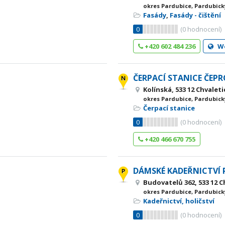
okres Pardubice, Pardubick
Fasády
,
Fasády - čištění
0
(
0
hodnocení)
+420 602 484 236
W
ČERPACÍ STANICE ČEPRO
Kolínská, 533 12 Chvaleti
okres Pardubice, Pardubick
Čerpací stanice
0
(
0
hodnocení)
+420 466 670 755
DÁMSKÉ KADEŘNICTVÍ
Budovatelů 362, 533 12 C
okres Pardubice, Pardubick
Kadeřnictví, holičství
0
(
0
hodnocení)