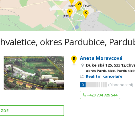
Chvaletice, okres Pardubice, Pardub
Aneta Moravcová
Dukelská 125, 533 12 Chv
okres Pardubice, Pardubick
Realitní kanceláře
0
(
0
hodnocení)
+420 734 729 544
 ZDE!