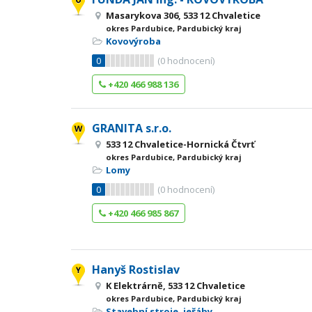
Masarykova 306, 533 12 Chvaletice
okres Pardubice, Pardubický kraj
Kovovýroba
0
(
0
hodnocení)
+420 466 988 136
GRANITA s.r.o.
533 12 Chvaletice-Hornická Čtvrť
okres Pardubice, Pardubický kraj
Lomy
0
(
0
hodnocení)
+420 466 985 867
Hanyš Rostislav
K Elektrárně, 533 12 Chvaletice
okres Pardubice, Pardubický kraj
Stavební stroje, jeřáby