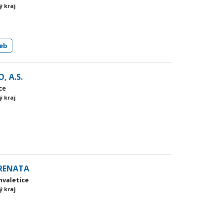
ý kraj
eb
, A.S.
ce
ý kraj
 RENATA
hvaletice
ý kraj