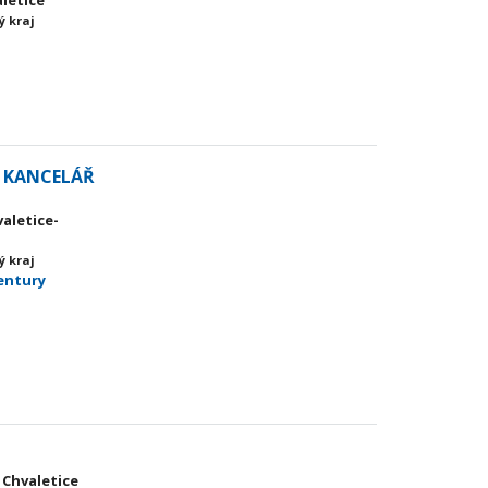
aletice
ý kraj
Í KANCELÁŘ
valetice-
ý kraj
entury
 Chvaletice