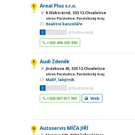
Areal Plus s.r.o.
K Elektrárně, 533 12 Chvaletice
okres Pardubice, Pardubický kraj
Realitní kanceláře
0
(
0
hodnocení)
+420 466 265 446
Audi Zdeněk
Jiráskova 45, 533 12 Chvaletice
okres Pardubice, Pardubický kraj
Malíř, lakýrník
0
(
0
hodnocení)
+420 607 811 961
Web
Autoservis MÍČA JIŘÍ