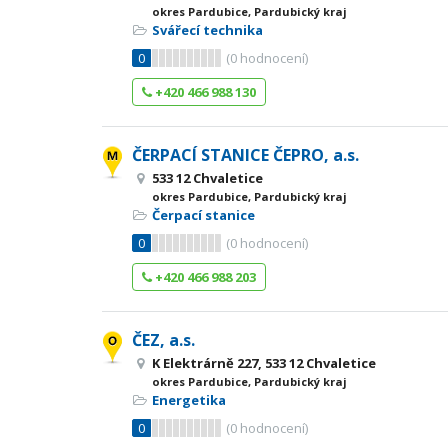
okres Pardubice, Pardubický kraj
Svářecí technika
0
(
0
hodnocení)
+420 466 988 130
ČERPACÍ STANICE ČEPRO, a.s.
533 12 Chvaletice
okres Pardubice, Pardubický kraj
Čerpací stanice
0
(
0
hodnocení)
+420 466 988 203
ČEZ, a.s.
K Elektrárně 227, 533 12 Chvaletice
okres Pardubice, Pardubický kraj
Energetika
0
(
0
hodnocení)