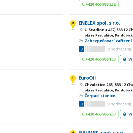
+420 466 988 232
ENELEX spol. s r.o.
U Stadionu 427, 533 12 C
okres Pardubice, Pardubick
Zabezpečovací zařízení
0
(
0
hodnocení)
+420 466 988 153
W
EuroOil
Chvaletice 265, 533 12 Ch
okres Pardubice, Pardubick
Čerpací stanice
0
(
0
hodnocení)
+420 466 988 203
W
GALMET, spol. s r.o.