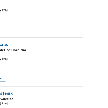
ý kraj
y
.r.o.
valetice-Hornická
ý kraj
eb
š Jeník
hvaletice
ý kraj