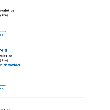
hvaletice
ý kraj
eb
feld
valetice
ý kraj
čních vozidel
eb