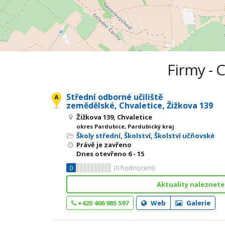
Firmy - 
Střední odborné učiliště
zemědělské, Chvaletice, Žižkova 139
Žižkova 139, Chvaletice
okres Pardubice, Pardubický kraj
Školy střední
,
Školství
,
Školství učňovské
Právě je zavřeno
Dnes otevřeno
6 - 15
0
(
0
hodnocení)
Aktuality naleznete
+420 466 985 597
Web
Galerie