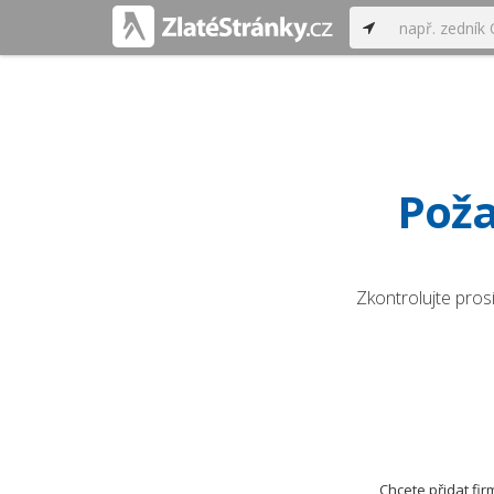
Poža
Zkontrolujte pros
Chcete přidat fi