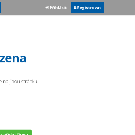
Přihlásit
Registrovat
ezena
 na jinou stránku.
 a přidat firmu