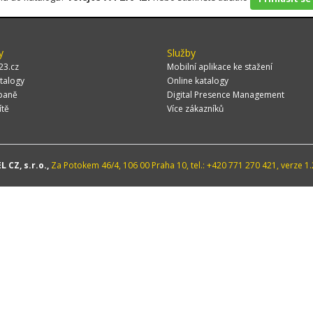
y
Služby
23.cz
Mobilní aplikace ke stažení
talogy
Online katalogy
paně
Digital Presence Management
ítě
Více zákazníků
 CZ, s.r.o.,
Za Potokem 46/4, 106 00 Praha 10, tel.: +420 771 270 421, verze 1.