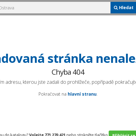
Hledat
dovaná stránka nenal
Chyba 404
ím adresu, kterou jste zadali do prohlížeče, popřípadě pokračujte
Pokračovat na
hlavní stranu
.
rmu do katalogu?
Volejte 771 270 421
nebo stiskněte tlačítko
Přihlásit se