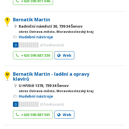
+420 596 811 046
Bernatík Martin
Radniční náměstí 30, 739 34 Šenov
okres Ostrava-město, Moravskoslezský kraj
Hudební nástroje
0
(
0
hodnocení)
+420 596 887 330
Web
Bernatík Martin - ladění a opravy
klavírů
U Hřiště 1370, 739 34 Šenov
okres Ostrava-město, Moravskoslezský kraj
Hudební nástroje
0
(
0
hodnocení)
+420 596 887 561
Web