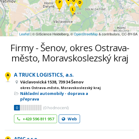
Leaflet
| © GIScience Heidelberg, ©
OpenStreetMap
& contributors, CC-BY-SA
Firmy - Šenov, okres Ostrava-
město, Moravskoslezský kraj
A TRUCK LOGISTICS, a.s.
Václavovická 1538, 739 34 Šenov
okres Ostrava-město, Moravskoslezský kraj
Nákladní automobily - doprava a
přeprava
0
(
0
hodnocení)
+420 596 811 957
Web