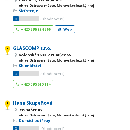
Hlavní 12, 739 34 Šenov
okres Ostrava-město, Moravskoslezský kraj
Šicí stroje
0
(
0
hodnocení)
+420 596 884 566
Web
GLASCOMP s.r.o.
Volenská 1680, 739 34 Šenov
okres Ostrava-město, Moravskoslezský kraj
Sklenářství
0
(
0
hodnocení)
+420 596 810 114
Hana Skupeňová
739 34 Šenov
okres Ostrava-město, Moravskoslezský kraj
Domácí potřeby
0
(
0
hodnocení)