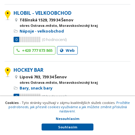
HLOBIL - VELKOOBCHOD
Těšínská 1529, 739 34 Šenov
okres Ostrava-město, Moravskoslezský kraj
Nápoje - velkoobchod
0
(
0
hodnocení)
+420 777 073 865
Web
HOCKEY BAR
Lipová 703, 739 34 Šenov
okres Ostrava-město, Moravskoslezský kraj
Bary, snack bary
0
(
0
hodnocení)
Cookies
- Tyto stránky využívají v zájmu kvalitnějších služeb cookies.
Pročtěte
podrobnosti, jak přesně cookies využíváme a jak můžete změnit příslušná
+420 572 635 151
nastavení.
Nesouhlasím
HOLIMEN, v.o.s.
Souhlasím
Škrbeňská 1127, 739 34 Šenov