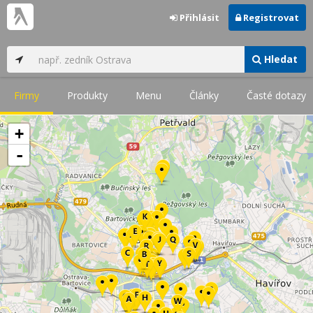
Přihlásit
Registrovat
Hledat
Firmy
Produkty
Menu
Články
Časté dotazy
+
-