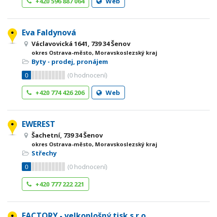
+420 596 887 064
Web
Eva Faldynová
Václavovická 1641, 739 34 Šenov
okres Ostrava-město, Moravskoslezský kraj
Byty - prodej, pronájem
0
(
0
hodnocení)
+420 774 426 206
Web
EWEREST
Šachetní, 739 34 Šenov
okres Ostrava-město, Moravskoslezský kraj
Střechy
0
(
0
hodnocení)
+420 777 222 221
FACTORY - velkoplošný tisk s.r.o.