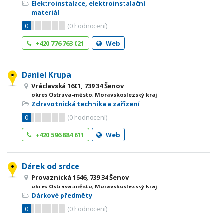
Elektroinstalace, elektroinstalační
materiál
0
(
0
hodnocení)
+420 776 763 021
Web
Daniel Krupa
Vráclavská 1601, 739 34 Šenov
okres Ostrava-město, Moravskoslezský kraj
Zdravotnická technika a zařízení
0
(
0
hodnocení)
+420 596 884 611
Web
Dárek od srdce
Provaznická 1646, 739 34 Šenov
okres Ostrava-město, Moravskoslezský kraj
Dárkové předměty
0
(
0
hodnocení)