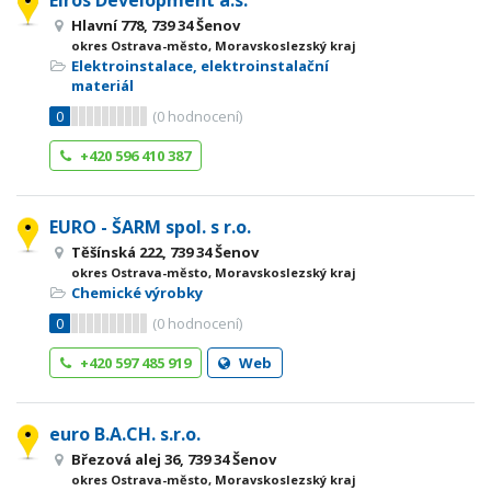
Elros Development a.s.
Hlavní 778, 739 34 Šenov
okres Ostrava-město, Moravskoslezský kraj
Elektroinstalace, elektroinstalační
materiál
0
(
0
hodnocení)
+420 596 410 387
EURO - ŠARM spol. s r.o.
Těšínská 222, 739 34 Šenov
okres Ostrava-město, Moravskoslezský kraj
Chemické výrobky
0
(
0
hodnocení)
+420 597 485 919
Web
euro B.A.CH. s.r.o.
Březová alej 36, 739 34 Šenov
okres Ostrava-město, Moravskoslezský kraj