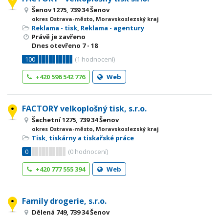
Šenov 1275, 739 34 Šenov
okres Ostrava-město, Moravskoslezský kraj
Reklama - tisk
,
Reklama - agentury
Právě je zavřeno
Dnes otevřeno
7 - 18
100
(
1
hodnocení)
+420 596 542 776
Web
FACTORY velkoplošný tisk, s.r.o.
Šachetní 1275, 739 34 Šenov
okres Ostrava-město, Moravskoslezský kraj
Tisk, tiskárny a tiskařské práce
0
(
0
hodnocení)
+420 777 555 394
Web
Family drogerie, s.r.o.
Dělená 749, 739 34 Šenov