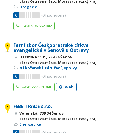
okres Ostrava-město, Moravskoslezský kraj
Drogerie
0
(
0
hodnocení)
+420 596 887 047
Farní sbor Českobratrské církve
evangelické v Šenově u Ostravy
Hasičská 1131, 739 34 Šenov
okres Ostrava-město, Moravskoslezský kraj
Náboženská sdružení, spolky
0
(
0
hodnocení)
+420 777 551 491
Web
FEBE TRADE s.r.o.
Volenská, 739 34 Šenov
okres Ostrava-město, Moravskoslezský kraj
Energetika
0
(
0
hodnocení)