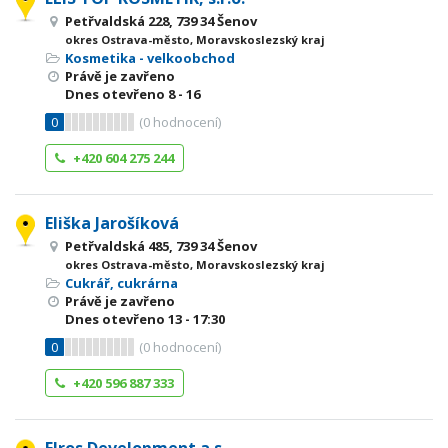
Petřvaldská 228, 739 34 Šenov
okres Ostrava-město, Moravskoslezský kraj
Kosmetika - velkoobchod
Právě je zavřeno
Dnes otevřeno
8 - 16
0
(
0
hodnocení)
+420 604 275 244
Eliška Jarošíková
Petřvaldská 485, 739 34 Šenov
okres Ostrava-město, Moravskoslezský kraj
Cukrář, cukrárna
Právě je zavřeno
Dnes otevřeno
13 - 17:30
0
(
0
hodnocení)
+420 596 887 333