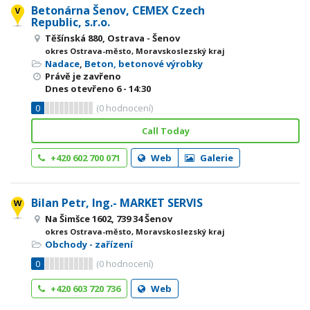
Betonárna Šenov, CEMEX Czech
Republic, s.r.o.
Těšínská 880, Ostrava - Šenov
okres Ostrava-město, Moravskoslezský kraj
Nadace
,
Beton, betonové výrobky
Právě je zavřeno
Dnes otevřeno
6 - 14:30
0
(
0
hodnocení)
Call Today
+420 602 700 071
Web
Galerie
Bilan Petr, Ing.- MARKET SERVIS
Na Šimšce 1602, 739 34 Šenov
okres Ostrava-město, Moravskoslezský kraj
Obchody - zařízení
0
(
0
hodnocení)
+420 603 720 736
Web