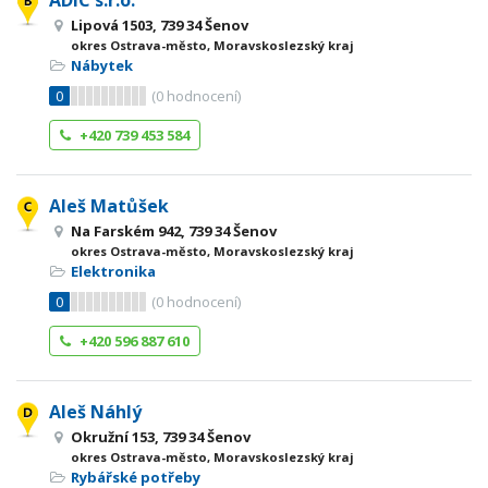
ADIC s.r.o.
Lipová 1503, 739 34 Šenov
okres Ostrava-město, Moravskoslezský kraj
Nábytek
0
(
0
hodnocení)
+420 739 453 584
Aleš Matůšek
Na Farském 942, 739 34 Šenov
okres Ostrava-město, Moravskoslezský kraj
Elektronika
0
(
0
hodnocení)
+420 596 887 610
Aleš Náhlý
Okružní 153, 739 34 Šenov
okres Ostrava-město, Moravskoslezský kraj
Rybářské potřeby