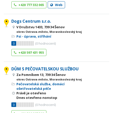
+420 777 332 065
Web
Dogs Centrum s.r.o.
V Družstvu 1433, 739 34 Šenov
okres Ostrava-město, Moravskoslezský kraj
Psi - úprava, stříhání
0
(
0
hodnocení)
+420 597 431 955
DŮM S PEČOVATELSKOU SLUŽBOU
Za Pomníkem 13, 739 34 Šenov
okres Ostrava-město, Moravskoslezský kraj
Pečovatelská služba, domácí
ošetřovatelská péče
Právě je otevřeno
Dnes otevřeno nonstop
0
(
0
hodnocení)