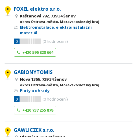
FOXEL elektro s.r.o.
Kaštanová 792, 739 34 Šenov
okres Ostrava-město, Moravskoslezský kraj
Elektroinstalace, elektroinstalační
materiál
0
(
0
hodnocení)
+420 596 828 664
GABIONYTOMIS
Nová 1366, 739 34 Šenov
okres Ostrava-město, Moravskoslezský kraj
Ploty a ohrady
0
(
0
hodnocení)
+420 737 255 878
GAWLICZEK s.r.o.