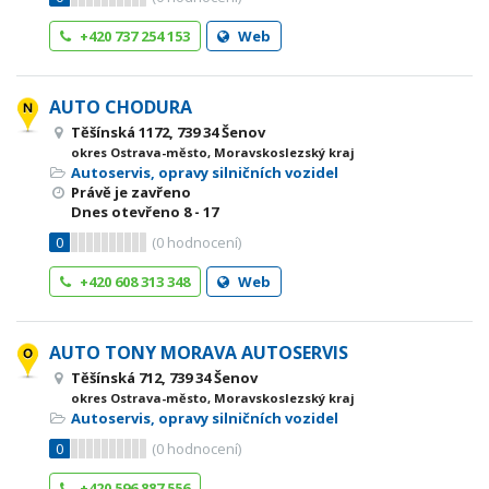
+420 737 254 153
Web
AUTO CHODURA
Těšínská 1172, 739 34 Šenov
okres Ostrava-město, Moravskoslezský kraj
Autoservis, opravy silničních vozidel
Právě je zavřeno
Dnes otevřeno
8 - 17
0
(
0
hodnocení)
+420 608 313 348
Web
AUTO TONY MORAVA AUTOSERVIS
Těšínská 712, 739 34 Šenov
okres Ostrava-město, Moravskoslezský kraj
Autoservis, opravy silničních vozidel
0
(
0
hodnocení)
+420 596 887 556