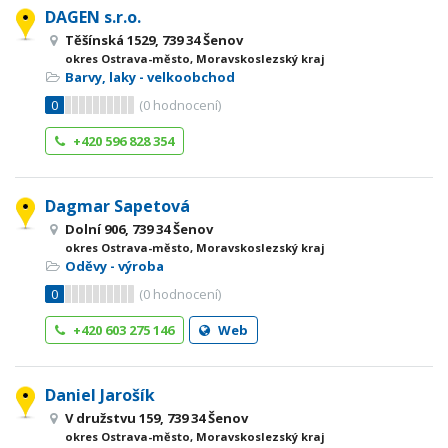
DAGEN s.r.o.
Těšínská 1529, 739 34 Šenov
okres Ostrava-město, Moravskoslezský kraj
Barvy, laky - velkoobchod
0
(
0
hodnocení)
+420 596 828 354
Dagmar Sapetová
Dolní 906, 739 34 Šenov
okres Ostrava-město, Moravskoslezský kraj
Oděvy - výroba
0
(
0
hodnocení)
+420 603 275 146
Web
Daniel Jarošík
V družstvu 159, 739 34 Šenov
okres Ostrava-město, Moravskoslezský kraj