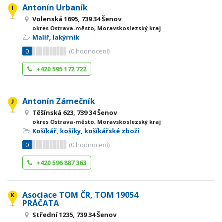
Antonín Urbaník
Volenská 1695, 739 34 Šenov
okres Ostrava-město, Moravskoslezský kraj
Malíř, lakýrník
0
(
0
hodnocení)
+420 595 172 722
Antonín Zámečník
Těšínská 623, 739 34 Šenov
okres Ostrava-město, Moravskoslezský kraj
Košíkář, košíky, košíkářské zboží
0
(
0
hodnocení)
+420 596 887 363
Asociace TOM ČR, TOM 19054
PRÁČATA
Střední 1235, 739 34 Šenov