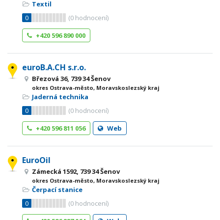
Textil
0
(
0
hodnocení)
+420 596 890 000
euroB.A.CH s.r.o.
Březová 36, 739 34 Šenov
okres Ostrava-město, Moravskoslezský kraj
Jaderná technika
0
(
0
hodnocení)
+420 596 811 056
Web
EuroOil
Zámecká 1592, 739 34 Šenov
okres Ostrava-město, Moravskoslezský kraj
Čerpací stanice
0
(
0
hodnocení)