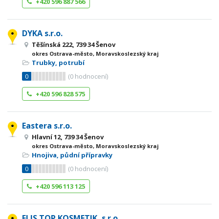
+420 596 887 566
DYKA s.r.o.
Těšínská 222, 739 34 Šenov
okres Ostrava-město, Moravskoslezský kraj
Trubky, potrubí
0
(
0
hodnocení)
+420 596 828 575
Eastera s.r.o.
Hlavní 12, 739 34 Šenov
okres Ostrava-město, Moravskoslezský kraj
Hnojiva, půdní přípravky
0
(
0
hodnocení)
+420 596 113 125
ELIS TOP KOSMETIK, s.r.o.