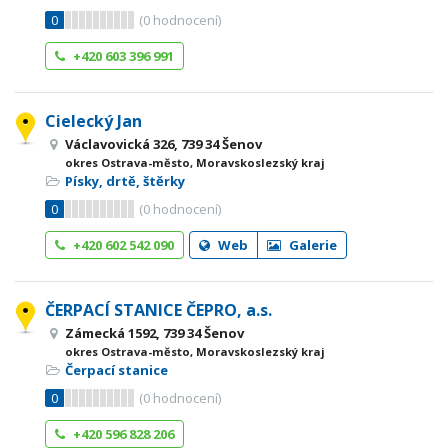
0
(
0
hodnocení)
+420 603 396 991
Cielecký Jan
Václavovická 326, 739 34 Šenov
okres Ostrava-město, Moravskoslezský kraj
Písky, drtě, štěrky
0
(
0
hodnocení)
+420 602 542 090
Web
Galerie
ČERPACÍ STANICE ČEPRO, a.s.
Zámecká 1592, 739 34 Šenov
okres Ostrava-město, Moravskoslezský kraj
Čerpací stanice
0
(
0
hodnocení)
+420 596 828 206