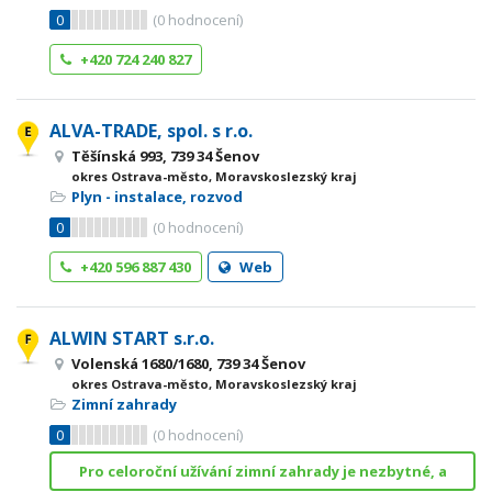
0
(
0
hodnocení)
+420 724 240 827
ALVA-TRADE, spol. s r.o.
Těšínská 993, 739 34 Šenov
okres Ostrava-město, Moravskoslezský kraj
Plyn - instalace, rozvod
0
(
0
hodnocení)
+420 596 887 430
Web
ALWIN START s.r.o.
Volenská 1680/1680, 739 34 Šenov
okres Ostrava-město, Moravskoslezský kraj
Zimní zahrady
0
(
0
hodnocení)
Pro celoroční užívání zimní zahrady je nezbytné, a