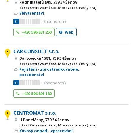
Podnikatelů 909, 739 34 Šenov
okres Ostrava-město, Moravskoslezský kraj
Slévárenství
0
(
0
hodnocení)
+420 596 831 250
Web
CAR CONSULT s.r.o.
Bartovická 1581, 739 34 Šenov
okres Ostrava-město, Moravskoslezský kraj
Pojištění - zprostředkovatelé,
poradenství
0
(
0
hodnocení)
+420 596 891 182
CENTROMAT s.r.o.
U Panelárny, 739 34 Šenov
okres Ostrava-město, Moravskoslezský kraj
Kovový odpad - zpracování