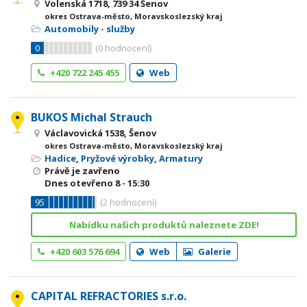
Volenská 1718, 739 34 Šenov
okres Ostrava-město, Moravskoslezský kraj
Automobily - služby
0
(
0
hodnocení)
+420 722 245 455
Web
BUKOS Michal Strauch
Václavovická 1538, Šenov
okres Ostrava-město, Moravskoslezský kraj
Hadice
,
Pryžové výrobky
,
Armatury
Právě je zavřeno
Dnes otevřeno
8 - 15:30
95
(
2
hodnocení)
Nabídku našich produktů naleznete ZDE!
+420 603 576 694
Web
Galerie
CAPITAL REFRACTORIES s.r.o.