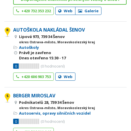
+420 732 353 232
Web
Galerie
AUTOŠKOLA NAKLÁDAL ŠENOV
Lipová 973, 739 34 Šenov
okres Ostrava-město, Moravskoslezský kraj
Autoškoly
Právě je zavřeno
Dnes otevřeno
15:30 - 17
0
(
0
hodnocení)
+420 606 903 753
Web
BERGER MIROSLAV
Podnikatelů 28, 739 34 Šenov
okres Ostrava-město, Moravskoslezský kraj
Autoservis, opravy silničních vozidel
0
(
0
hodnocení)