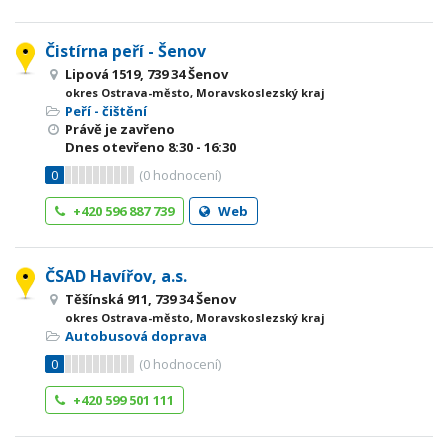
Čistírna peří - Šenov
Lipová 1519, 739 34 Šenov
okres Ostrava-město, Moravskoslezský kraj
Peří - čištění
Právě je zavřeno
Dnes otevřeno
8:30 - 16:30
0
(
0
hodnocení)
+420 596 887 739
Web
ČSAD Havířov, a.s.
Těšínská 911, 739 34 Šenov
okres Ostrava-město, Moravskoslezský kraj
Autobusová doprava
0
(
0
hodnocení)
+420 599 501 111