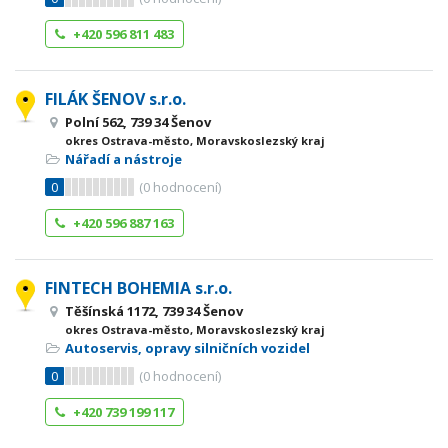
+420 596 811 483
FILÁK ŠENOV s.r.o.
Polní 562, 739 34 Šenov
okres Ostrava-město, Moravskoslezský kraj
Nářadí a nástroje
0
(
0
hodnocení)
+420 596 887 163
FINTECH BOHEMIA s.r.o.
Těšínská 1172, 739 34 Šenov
okres Ostrava-město, Moravskoslezský kraj
Autoservis, opravy silničních vozidel
0
(
0
hodnocení)
+420 739 199 117