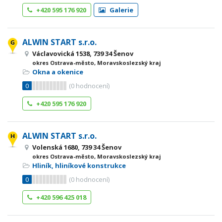
+420 595 176 920
Galerie
ALWIN START s.r.o.
Václavovická 1538, 739 34 Šenov
okres Ostrava-město, Moravskoslezský kraj
Okna a okenice
0
(
0
hodnocení)
+420 595 176 920
ALWIN START s.r.o.
Volenská 1680, 739 34 Šenov
okres Ostrava-město, Moravskoslezský kraj
Hliník, hliníkové konstrukce
0
(
0
hodnocení)
+420 596 425 018