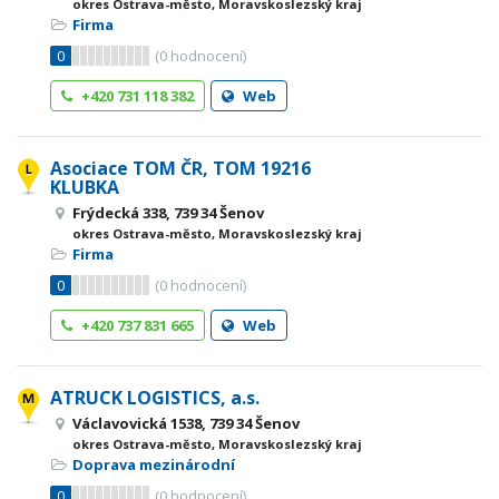
okres Ostrava-město, Moravskoslezský kraj
Firma
0
(
0
hodnocení)
+420 731 118 382
Web
Asociace TOM ČR, TOM 19216
KLUBKA
Frýdecká 338, 739 34 Šenov
okres Ostrava-město, Moravskoslezský kraj
Firma
0
(
0
hodnocení)
+420 737 831 665
Web
ATRUCK LOGISTICS, a.s.
Václavovická 1538, 739 34 Šenov
okres Ostrava-město, Moravskoslezský kraj
Doprava mezinárodní
0
(
0
hodnocení)