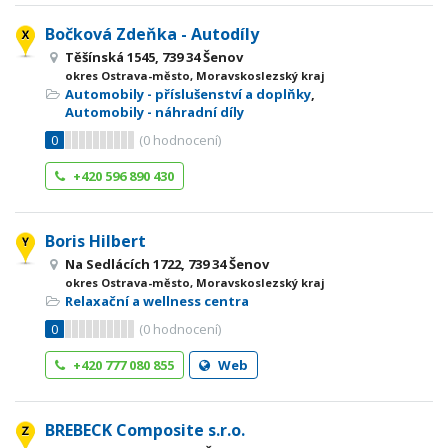
Bočková Zdeňka - Autodíly
Těšínská 1545, 739 34 Šenov
okres Ostrava-město, Moravskoslezský kraj
Automobily - příslušenství a doplňky
,
Automobily - náhradní díly
0
(
0
hodnocení)
+420 596 890 430
Boris Hilbert
Na Sedlácích 1722, 739 34 Šenov
okres Ostrava-město, Moravskoslezský kraj
Relaxační a wellness centra
0
(
0
hodnocení)
+420 777 080 855
Web
BREBECK Composite s.r.o.