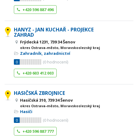
+420 596 887 496
HANYZ - JAN KUCHAŘ - PROJEKCE
ZAHRAD
Frýdecká 1231, 739 34 Šenov
okres Ostrava-město, Moravskoslezský kraj
Zahradník, zahradnictví
0
(
0
hodnocení)
+420 603 412 003
HASIČSKÁ ZBROJNICE
Hasičská 310, 739 34 Šenov
okres Ostrava-město, Moravskoslezský kraj
Hasiči
0
(
0
hodnocení)
+420 596 887 777