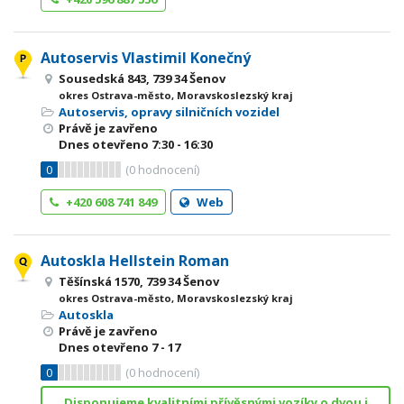
Autoservis Vlastimil Konečný
Sousedská 843, 739 34 Šenov
okres Ostrava-město, Moravskoslezský kraj
Autoservis, opravy silničních vozidel
Právě je zavřeno
Dnes otevřeno
7:30 - 16:30
0
(
0
hodnocení)
+420 608 741 849
Web
Autoskla Hellstein Roman
Těšínská 1570, 739 34 Šenov
okres Ostrava-město, Moravskoslezský kraj
Autoskla
Právě je zavřeno
Dnes otevřeno
7 - 17
0
(
0
hodnocení)
Disponujeme kvalitními přívěsnými vozíky o dvou i