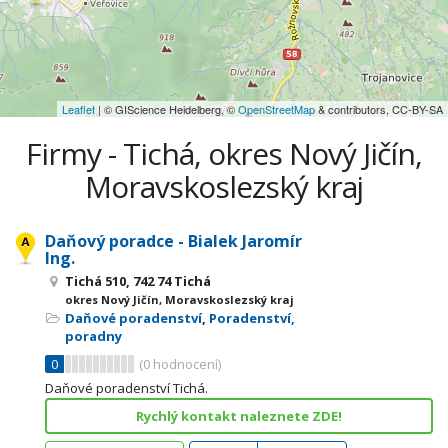
Leaflet
| © GIScience Heidelberg, ©
OpenStreetMap
& contributors, CC-BY-SA
Firmy - Tichá, okres Nový Jičín,
Moravskoslezský kraj
Daňový poradce - Bialek Jaromír
Ing.
Tichá 510, 742 74 Tichá
okres Nový Jičín, Moravskoslezský kraj
Daňové poradenství
,
Poradenství,
poradny
0
(
0
hodnocení)
Daňové poradenství Tichá.
Rychlý kontakt naleznete ZDE!