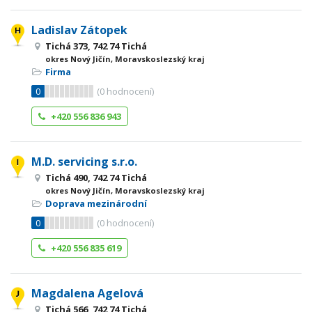
Ladislav Zátopek
Tichá 373, 742 74 Tichá
okres Nový Jičín, Moravskoslezský kraj
Firma
0
(
0
hodnocení)
+420 556 836 943
M.D. servicing s.r.o.
Tichá 490, 742 74 Tichá
okres Nový Jičín, Moravskoslezský kraj
Doprava mezinárodní
0
(
0
hodnocení)
+420 556 835 619
Magdalena Agelová
Tichá 566, 742 74 Tichá