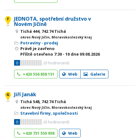
JEDNOTA, spotřební družstvo v
Novém Jičíně
Tichá 444, 742 74 Tichá
okres Nový Jičín, Moravskoslezský kraj
Potraviny - prodej
Právě je zavřeno
Příště otevřeno
7:30 - 10
dne 09.08.2026
0
(
0
hodnocení)
+420 556 858 151
Web
Galerie
Jiří Janák
Tichá 548, 742 74 Tichá
okres Nový Jičín, Moravskoslezský kraj
Stavební firmy, společnosti
0
(
0
hodnocení)
+420 731 550 938
Web