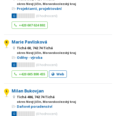
okres Nový Jičín, Moravskoslezský kraj
Projektanti, projektování
0
(
0
hodnocení)
+420 607 624 892
Marie Pavlisková
Tichá 60, 742 74 Tichá
okres Nový Jičín, Moravskoslezský kraj
Oděvy - výroba
0
(
0
hodnocení)
+420 605 890 455
Web
Milan Bukovjan
Tichá 486, 742 74 Tichá
okres Nový Jičín, Moravskoslezský kraj
Daňové poradenství
0
(
0
hodnocení)