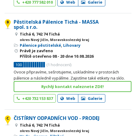
+420 777 582 010
Web
Galerie
Pěstitelská Pálenice Tichá - MASSA
spol. s r.o.
Tichá 6, 742 74 Tichá
okres Nový Jičín, Moravskoslezský kraj
Pálenice pěstitelské
,
Lihovary
Právě je zavřeno
Příště otevřeno
08 - 20
dne 10.08.2026
100
(
1
hodnocení)
Ovoce připravíme, sešrotujeme, uskladníme v prostorách
pálenice a následně vypálíme. Zajistíme také etikety na sklo.
Rychlý kontakt naleznete ZDE!
+420 732 153 837
Web
Galerie
ČISTÍRNY ODPADNÍCH VOD - PRODEJ
Tichá 6, 742 74 Tichá
okres Nový Jičín, Moravskoslezský kraj