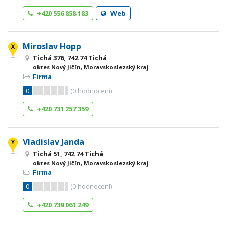
+420 556 858 183
Web
Miroslav Hopp
Tichá 376, 742 74 Tichá
okres Nový Jičín, Moravskoslezský kraj
Firma
0
(
0
hodnocení)
+420 731 257 359
Vladislav Janda
Tichá 51, 742 74 Tichá
okres Nový Jičín, Moravskoslezský kraj
Firma
0
(
0
hodnocení)
+420 739 061 249