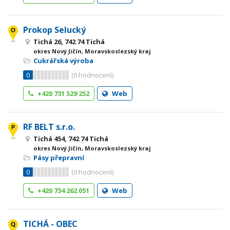
Prokop Selucký
Tichá 26, 742 74 Tichá
okres Nový Jičín, Moravskoslezský kraj
Cukrářská výroba
0
(
0
hodnocení)
+420 731 529 252
Web
RF BELT s.r.o.
Tichá 454, 742 74 Tichá
okres Nový Jičín, Moravskoslezský kraj
Pásy přepravní
0
(
0
hodnocení)
+420 734 262 051
Web
TICHÁ - OBEC