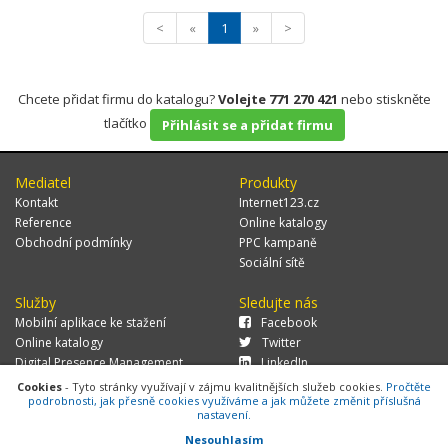
<
«
1
»
>
Chcete přidat firmu do katalogu?
Volejte 771 270 421
nebo stiskněte
tlačítko
Přihlásit se a přidat firmu
Mediatel
Produkty
Kontakt
Internet123.cz
Reference
Online katalogy
Obchodní podmínky
PPC kampaně
Sociální sítě
Služby
Sledujte nás
Mobilní aplikace ke stažení
Facebook
Online katalogy
Twitter
Digital Presence Management
LinkedIn
Více zákazníků
Cookies
- Tyto stránky využívají v zájmu kvalitnějších služeb cookies.
Pročtěte
podrobnosti, jak přesně cookies využíváme a jak můžete změnit příslušná
nastavení.
Nesouhlasím
© 2026 MEDIATEL CZ, s.r.o.,
Za Potokem 46/4, 106 00 Praha 10, tel.: