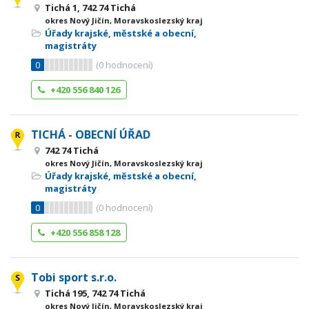
Tichá 1, 742 74 Tichá
okres Nový Jičín, Moravskoslezský kraj
Úřady krajské, městské a obecní,
magistráty
0
(
0
hodnocení)
+420 556 840 126
TICHÁ - OBECNÍ ÚŘAD
742 74 Tichá
okres Nový Jičín, Moravskoslezský kraj
Úřady krajské, městské a obecní,
magistráty
0
(
0
hodnocení)
+420 556 858 128
Tobi sport s.r.o.
Tichá 195, 742 74 Tichá
okres Nový Jičín, Moravskoslezský kraj