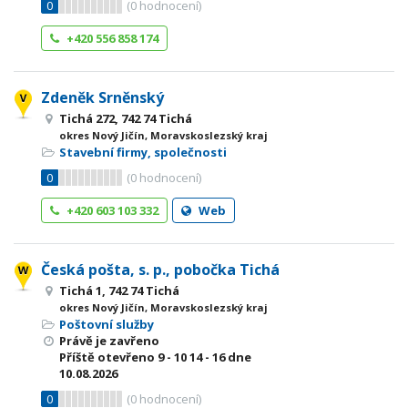
0
(
0
hodnocení)
+420 556 858 174
Zdeněk Srněnský
Tichá 272, 742 74 Tichá
okres Nový Jičín, Moravskoslezský kraj
Stavební firmy, společnosti
0
(
0
hodnocení)
+420 603 103 332
Web
Česká pošta, s. p., pobočka Tichá
Tichá 1, 742 74 Tichá
okres Nový Jičín, Moravskoslezský kraj
Poštovní služby
Právě je zavřeno
Příště otevřeno
9 - 10
14 - 16
dne
10.08.2026
0
(
0
hodnocení)