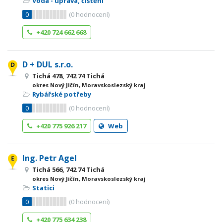
Voda - úprava, čištění
0
(
0
hodnocení)
+420 724 662 668
D + DUL s.r.o.
Tichá 478, 742 74 Tichá
okres Nový Jičín, Moravskoslezský kraj
Rybářské potřeby
0
(
0
hodnocení)
+420 775 926 217
Web
Ing. Petr Agel
Tichá 566, 742 74 Tichá
okres Nový Jičín, Moravskoslezský kraj
Statici
0
(
0
hodnocení)
+420 775 634 238