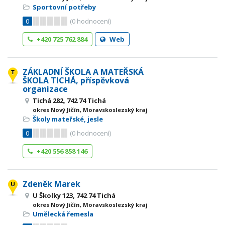
Sportovní potřeby
0
(
0
hodnocení)
+420 725 762 884
Web
ZÁKLADNÍ ŠKOLA A MATEŘSKÁ
ŠKOLA TICHÁ, příspěvková
organizace
Tichá 282, 742 74 Tichá
okres Nový Jičín, Moravskoslezský kraj
Školy mateřské, jesle
0
(
0
hodnocení)
+420 556 858 146
Zdeněk Marek
U Školky 123, 742 74 Tichá
okres Nový Jičín, Moravskoslezský kraj
Umělecká řemesla