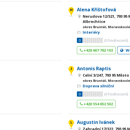
Alena Křištofová
Nerudova 12/521, 793 95
Albrechtice
okres Bruntál, Moravskosle
Interiéry
0
(
0
hodnocení)
+420 607 762 103
W
Antonis Raptis
Celní 3/247, 793 95 Měst
okres Bruntál, Moravskosle
Doprava silniční
0
(
0
hodnocení)
+420 554 652 502
Augustin Ivánek
Zahradní 17/322, 793 95 