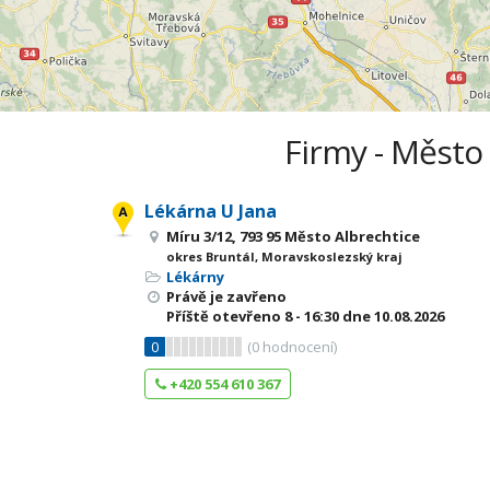
Firmy - Město 
Lékárna U Jana
Míru 3/12, 793 95 Město Albrechtice
okres Bruntál, Moravskoslezský kraj
Lékárny
Právě je zavřeno
Příště otevřeno
8 - 16:30
dne 10.08.2026
0
(
0
hodnocení)
+420 554 610 367