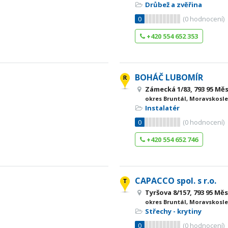
Drůbež a zvěřina
0
(
0
hodnocení)
+420 554 652 353
BOHÁČ LUBOMÍR
Zámecká 1/83, 793 95 Mě
okres Bruntál, Moravskosle
Instalatér
0
(
0
hodnocení)
+420 554 652 746
CAPACCO spol. s r.o.
Tyršova 8/157, 793 95 Mě
okres Bruntál, Moravskosle
Střechy - krytiny
0
(
0
hodnocení)