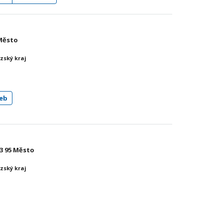
 Město
zský kraj
eb
93 95 Město
zský kraj