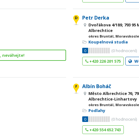
Petr Derka
Dvořákova 4/189, 793 95
Albrechtice
okres Bruntál, Moravskosle
Koupelnová studia
0
(
0
hodnocení)
, neváhejte!
+420 226 201 575
W
Albín Boháč
Město Albrechtice 76, 7
Albrechtice-Linhartovy
okres Bruntál, Moravskosle
Podlahy
0
(
0
hodnocení)
+420 554 652 743