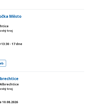
bočka Město
chtice
zský kraj
0
13:30 - 17
dne
eb
lbrechtice
 Albrechtice
zský kraj
 10.08.2026