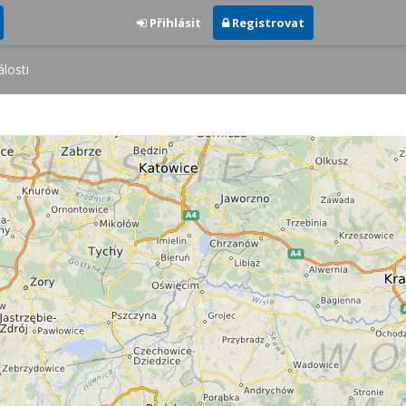
Přihlásit
Registrovat
losti