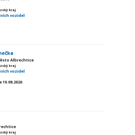
zský kraj
čních vozidel
mečka
Město Albrechtice
zský kraj
čních vozidel
 10.08.2026
rechtice
zský kraj