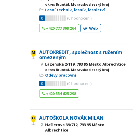
okres Bruntál, Moravskoslezský kraj
Lesní technik, lesník, lesnictví
0
(
0
hodnocení)
+420 777 309 264
Web
AUTOKREDIT, společnost s ručením
omezeným
Lázeňská 2/119, 793 95 Město Albrechtice
okres Bruntál, Moravskoslezský kraj
Oděvy pracovní
0
(
0
hodnocení)
+420 554 625 298
AUTOŠKOLA NOVÁK MILAN
Hašlerova 39/712, 793 95 Město
Albrechtice