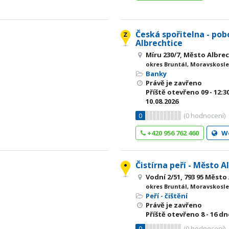
Česká spořitelna - po
Albrechtice
Míru 230/7, Město Albre
okres Bruntál, Moravskosle
Banky
Právě je zavřeno
Příště otevřeno
09 - 12:3
10.08.2026
0
(
0
hodnocení)
+420 956 762 460
W
Čistírna peří - Město A
Vodní 2/51, 793 95 Město
okres Bruntál, Moravskosle
Peří - čištění
Právě je zavřeno
Příště otevřeno
8 - 16
dne
0
(
0
hodnocení)