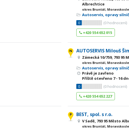
Albrechtice
okres Bruntál, Moravskosle
Autoservis, opravy silni
0
(
0
hodnocení)
+420 554 652 015
AUTOSERVIS Milouš Ši
Zámecká 10/759, 793 95 
okres Bruntál, Moravskosle
Autoservis, opravy silni
Právě je zavřeno
Příště otevřeno
7 - 16
dne
0
(
0
hodnocení)
+420 554 652 227
BEST, spol. s r.o.
V Sadě, 793 95 Město Alb
okres Bruntál, Moravskosle