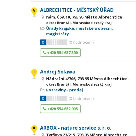
ALBRECHTICE - MĚSTSKÝ ÚŘAD
nám. ČSA 10, 793 95 Město Albrechtice
okres Bruntál, Moravskoslezský kraj
Úřady krajské, městské a obecní,
magistráty
0
(
0
hodnocení)
+420 554 637 390
Andrej Solawa
Nádražní 4/706, 793 95 Město Albrechtice
okres Bruntál, Moravskoslezský kraj
Potraviny - prodej
0
(
0
hodnocení)
+420 554 652 905
ARBOX - nature service s. r. o.
Tyršova 23/215, 793 95 Město Albrechtice