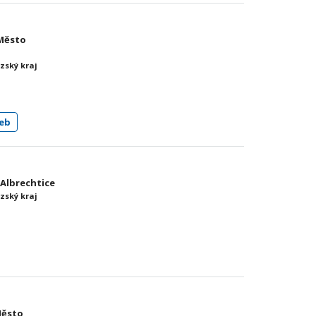
 Město
zský kraj
eb
o Albrechtice
zský kraj
Město