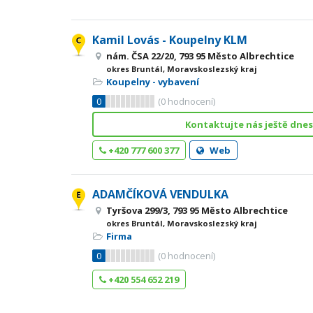
Kamil Lovás - Koupelny KLM
nám. ČSA 22/20, 793 95 Město Albrechtice
okres Bruntál, Moravskoslezský kraj
Koupelny - vybavení
0
(
0
hodnocení)
Kontaktujte nás ještě dnes
+420 777 600 377
Web
ADAMČÍKOVÁ VENDULKA
Tyršova 299/3, 793 95 Město Albrechtice
okres Bruntál, Moravskoslezský kraj
Firma
0
(
0
hodnocení)
+420 554 652 219