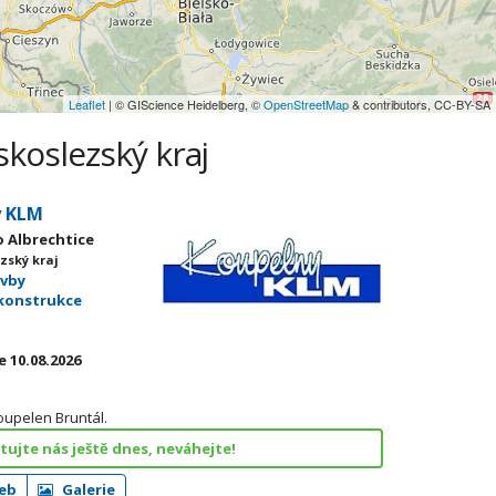
Leaflet
| © GIScience Heidelberg, ©
OpenStreetMap
& contributors, CC-BY-SA
skoslezský kraj
y KLM
o Albrechtice
zský kraj
avby
konstrukce
 10.08.2026
oupelen Bruntál.
ujte nás ještě dnes, neváhejte!
eb
Galerie