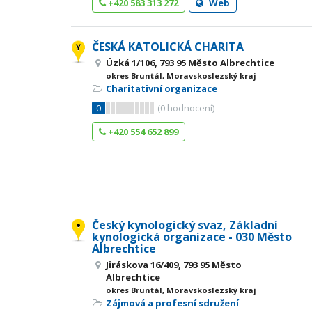
+420 583 313 272
Web
ČESKÁ KATOLICKÁ CHARITA
Úzká 1/106, 793 95 Město Albrechtice
okres Bruntál, Moravskoslezský kraj
Charitativní organizace
0
(
0
hodnocení)
+420 554 652 899
Český kynologický svaz, Základní
kynologická organizace - 030 Město
Albrechtice
Jiráskova 16/409, 793 95 Město
Albrechtice
okres Bruntál, Moravskoslezský kraj
Zájmová a profesní sdružení