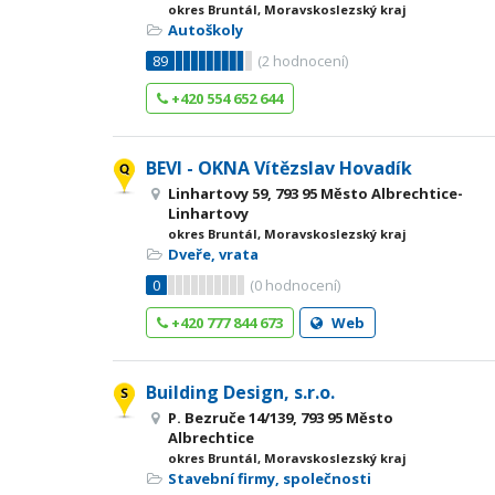
okres Bruntál, Moravskoslezský kraj
Autoškoly
89
(
2
hodnocení)
+420 554 652 644
BEVI - OKNA Vítězslav Hovadík
Linhartovy 59, 793 95 Město Albrechtice-
Linhartovy
okres Bruntál, Moravskoslezský kraj
Dveře, vrata
0
(
0
hodnocení)
+420 777 844 673
Web
Building Design, s.r.o.
P. Bezruče 14/139, 793 95 Město
Albrechtice
okres Bruntál, Moravskoslezský kraj
Stavební firmy, společnosti