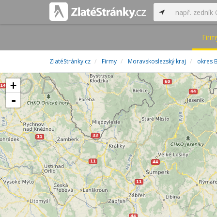
Firm
ZlatéStránky.cz
Firmy
Moravskoslezský kraj
okres B
+
-