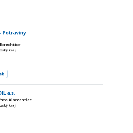
- Potraviny
Albrechtice
zský kraj
eb
IL a.s.
ěsto Albrechtice
zský kraj