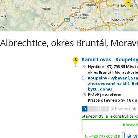
Albrechtice, okres Bruntál, Morav
Kamil Lovás - Koupeln
Hynčice 197, 793 95 Měst
okres Bruntál, Moravskosle
Koupelny - vybavení
,
St
zhotovované na klíč
,
Re
bytu, domu
Právě je zavřeno
Příště otevřeno
9 - 16
dne
0
(
0
hodnocení)
Stavebnictví a rekonstrukce k
Kontakt
+420 777 600 219
W