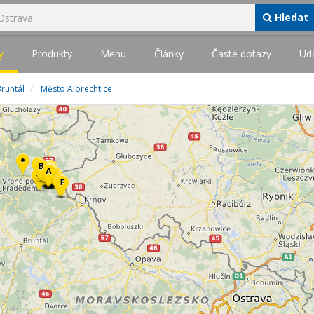
Hledat
y
Produkty
Menu
Články
Časté dotazy
Udá
runtál
Město Albrechtice