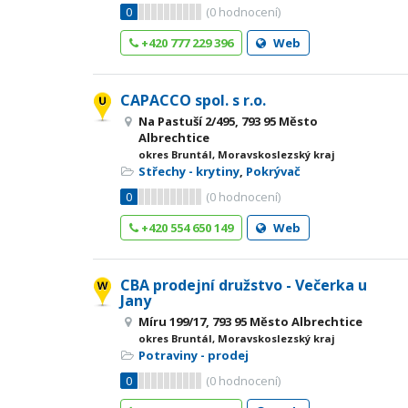
0
(
0
hodnocení)
+420 777 229 396
Web
CAPACCO spol. s r.o.
Na Pastuší 2/495, 793 95 Město
Albrechtice
okres Bruntál, Moravskoslezský kraj
Střechy - krytiny
,
Pokrývač
0
(
0
hodnocení)
+420 554 650 149
Web
CBA prodejní družstvo - Večerka u
Jany
Míru 199/17, 793 95 Město Albrechtice
okres Bruntál, Moravskoslezský kraj
Potraviny - prodej
0
(
0
hodnocení)