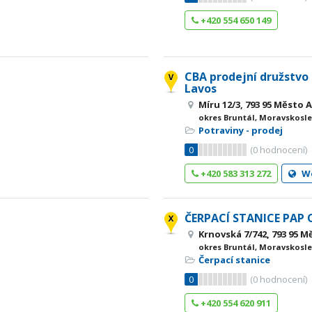
+420 554 650 149
CBA prodejní družstvo 
Lavos
Míru 12/3, 793 95 Město 
okres Bruntál, Moravskosle
Potraviny - prodej
0
(
0
hodnocení)
+420 583 313 272
W
ČERPACÍ STANICE PAP O
Krnovská 7/742, 793 95 M
okres Bruntál, Moravskosle
Čerpací stanice
0
(
0
hodnocení)
+420 554 620 911