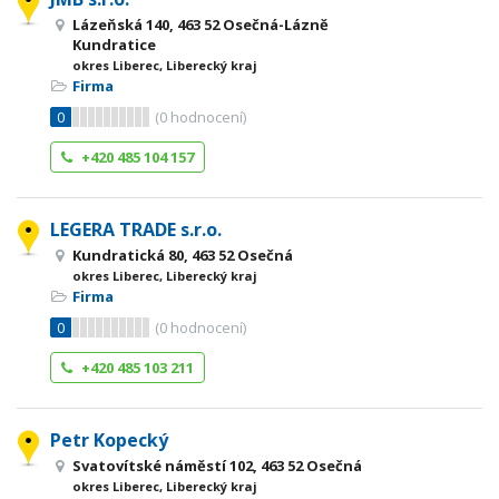
Lázeňská 140, 463 52 Osečná-Lázně
Kundratice
okres Liberec, Liberecký kraj
Firma
0
(
0
hodnocení)
+420 485 104 157
LEGERA TRADE s.r.o.
Kundratická 80, 463 52 Osečná
okres Liberec, Liberecký kraj
Firma
0
(
0
hodnocení)
+420 485 103 211
Petr Kopecký
Svatovítské náměstí 102, 463 52 Osečná
okres Liberec, Liberecký kraj