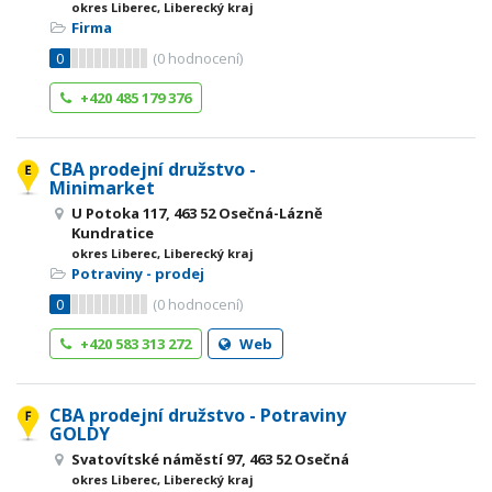
okres Liberec, Liberecký kraj
Firma
0
(
0
hodnocení)
+420 485 179 376
CBA prodejní družstvo -
Minimarket
U Potoka 117, 463 52 Osečná-Lázně
Kundratice
okres Liberec, Liberecký kraj
Potraviny - prodej
0
(
0
hodnocení)
+420 583 313 272
Web
CBA prodejní družstvo - Potraviny
GOLDY
Svatovítské náměstí 97, 463 52 Osečná
okres Liberec, Liberecký kraj