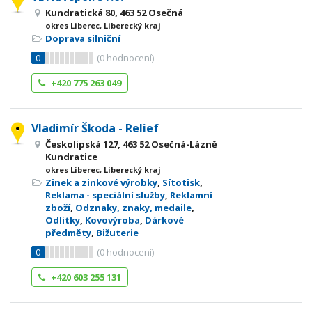
Kundratická 80, 463 52 Osečná
okres Liberec, Liberecký kraj
Doprava silniční
0
(
0
hodnocení)
+420 775 263 049
Vladimír Škoda - Relief
Českolipská 127, 463 52 Osečná-Lázně
Kundratice
okres Liberec, Liberecký kraj
Zinek a zinkové výrobky
,
Sítotisk
,
Reklama - speciální služby
,
Reklamní
zboží
,
Odznaky, znaky, medaile
,
Odlitky
,
Kovovýroba
,
Dárkové
předměty
,
Bižuterie
0
(
0
hodnocení)
+420 603 255 131