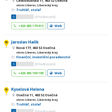
Českodubská 11, 463 52 Osečná
okres Liberec, Liberecký kraj
Truhlář, stolař
0
(
0
hodnocení)
+420 485 179 013
Web
Jaroslav Halík
Nová 177, 463 52 Osečná
okres Liberec, Liberecký kraj
Finanční, investiční poradenství
0
(
0
hodnocení)
+420 485 109 190
Web
Kyselová Helena
Osečná 11, 463 52 Osečná
okres Liberec, Liberecký kraj
Truhlář, stolař
0
(
0
hodnocení)