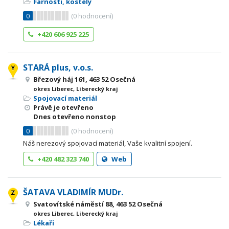
Farnosti, kostely
0
(
0
hodnocení)
+420 606 925 225
STARÁ plus, v.o.s.
Březový háj 161, 463 52 Osečná
okres Liberec, Liberecký kraj
Spojovací materiál
Právě je otevřeno
Dnes otevřeno nonstop
0
(
0
hodnocení)
Náš nerezový spojovací materiál, Vaše kvalitní spojení.
+420 482 323 740
Web
ŠATAVA VLADIMÍR MUDr.
Svatovítské náměstí 88, 463 52 Osečná
okres Liberec, Liberecký kraj
Lékaři