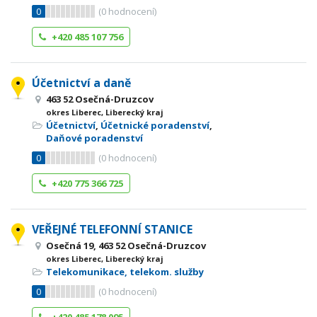
0
(
0
hodnocení)
+420 485 107 756
Účetnictví a daně
463 52 Osečná-Druzcov
okres Liberec, Liberecký kraj
Účetnictví
,
Účetnické poradenství
,
Daňové poradenství
0
(
0
hodnocení)
+420 775 366 725
VEŘEJNÉ TELEFONNÍ STANICE
Osečná 19, 463 52 Osečná-Druzcov
okres Liberec, Liberecký kraj
Telekomunikace, telekom. služby
0
(
0
hodnocení)