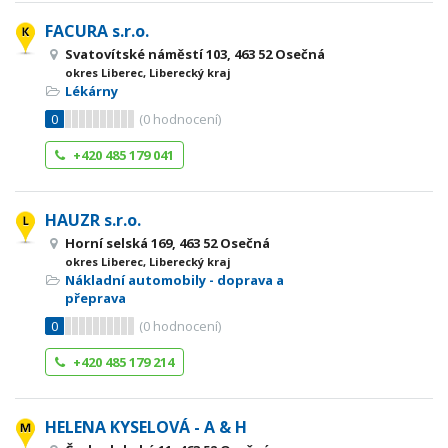
FACURA s.r.o.
Svatovítské náměstí 103, 463 52 Osečná
okres Liberec, Liberecký kraj
Lékárny
0
(
0
hodnocení)
+420 485 179 041
HAUZR s.r.o.
Horní selská 169, 463 52 Osečná
okres Liberec, Liberecký kraj
Nákladní automobily - doprava a
přeprava
0
(
0
hodnocení)
+420 485 179 214
HELENA KYSELOVÁ - A & H