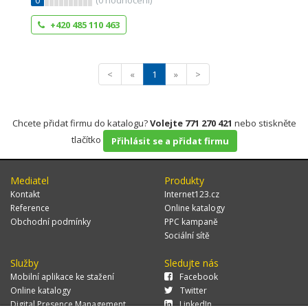
0
(
0
hodnocení)
+420 485 110 463
<
«
1
»
>
Chcete přidat firmu do katalogu?
Volejte 771 270 421
nebo stiskněte
tlačítko
Přihlásit se a přidat firmu
Mediatel
Produkty
Kontakt
Internet123.cz
Reference
Online katalogy
Obchodní podmínky
PPC kampaně
Sociální sítě
Služby
Sledujte nás
Mobilní aplikace ke stažení
Facebook
Online katalogy
Twitter
Digital Presence Management
LinkedIn