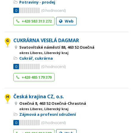
Potraviny - prodej
0
(
0
hodnocení)
+420 583 313 272
Web
CUKRÁRNA VESELÁ DAGMAR
Svatovítské náměstí 88, 463 52 Osečná
okres Liberec, Liberecký kraj
Cukrář, cukrárna
0
(
0
hodnocení)
+420 485 179 370
Česká krajina CZ, o.s.
Osečná 8, 463 52 Osečná-Chrastná
okres Liberec, Liberecký kraj
Zájmová a profesní sdružení
0
(
0
hodnocení)