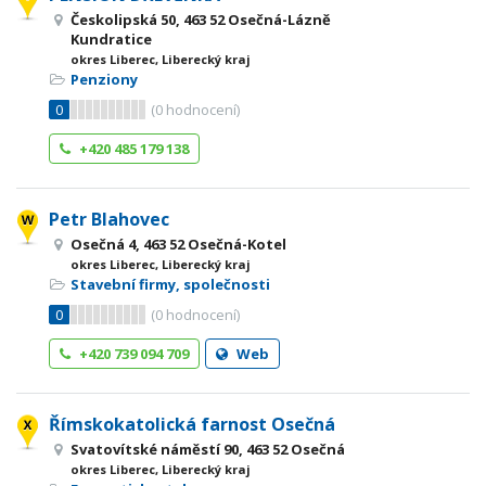
Českolipská 50, 463 52 Osečná-Lázně
Kundratice
okres Liberec, Liberecký kraj
Penziony
0
(
0
hodnocení)
+420 485 179 138
Petr Blahovec
Osečná 4, 463 52 Osečná-Kotel
okres Liberec, Liberecký kraj
Stavební firmy, společnosti
0
(
0
hodnocení)
+420 739 094 709
Web
Římskokatolická farnost Osečná
Svatovítské náměstí 90, 463 52 Osečná
okres Liberec, Liberecký kraj