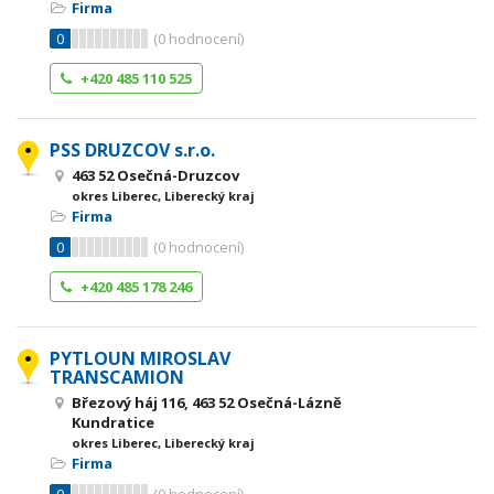
Firma
0
(
0
hodnocení)
+420 485 110 525
PSS DRUZCOV s.r.o.
463 52 Osečná-Druzcov
okres Liberec, Liberecký kraj
Firma
0
(
0
hodnocení)
+420 485 178 246
PYTLOUN MIROSLAV
TRANSCAMION
Březový háj 116, 463 52 Osečná-Lázně
Kundratice
okres Liberec, Liberecký kraj
Firma