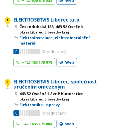
+420 606 813 588
Web
ELEKTROSERVIS Liberec s.r.o.
Českodubská 133, 463 52 Osečná
okres Liberec, Liberecký kraj
Elektroinstalace, elektroinstalační
materiál
0
(
0
hodnocení)
+420 485 179 078
Web
ELEKTROSERVIS Liberec, společnost
s ručením omezeným
463 52 Osečná-Lázně Kundratice
okres Liberec, Liberecký kraj
Elektronika - opravy
0
(
0
hodnocení)
+420 485 179 004
Web