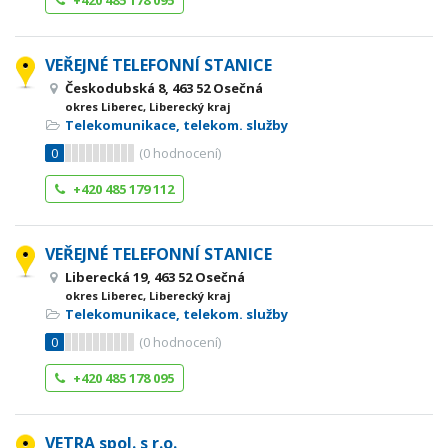
+420 485 178 095
VEŘEJNÉ TELEFONNÍ STANICE
Českodubská 8, 463 52 Osečná
okres Liberec, Liberecký kraj
Telekomunikace, telekom. služby
0
(
0
hodnocení)
+420 485 179 112
VEŘEJNÉ TELEFONNÍ STANICE
Liberecká 19, 463 52 Osečná
okres Liberec, Liberecký kraj
Telekomunikace, telekom. služby
0
(
0
hodnocení)
+420 485 178 095
VETRA spol. s r.o.