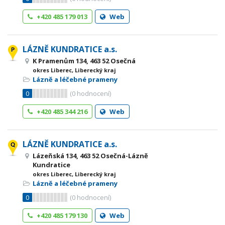
+420 485 179 013
Web
LÁZNĚ KUNDRATICE a.s.
K Pramenům 134, 463 52 Osečná
okres Liberec, Liberecký kraj
Lázně a léčebné prameny
0
(
0
hodnocení)
+420 485 344 216
Web
LÁZNĚ KUNDRATICE a.s.
Lázeňská 134, 463 52 Osečná-Lázně
Kundratice
okres Liberec, Liberecký kraj
Lázně a léčebné prameny
0
(
0
hodnocení)
+420 485 179 130
Web