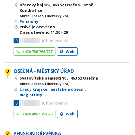
Březový háj 162, 463 52 Osečná-Lázně
Kundratice
okres Liberec, Liberecký kraj
Penziony
Právě je otevřeno
Dnes otevřeno
11:30 - 20
0
(
0
hodnocení)
+420 736 766 727
Web
OSEČNÁ - MĚSTSKÝ ÚŘAD
Svatovítské náměstí 105, 463 52 Osečná
okres Liberec, Liberecký kraj
Úřady krajské, městské a obecní,
magistráty
0
(
0
hodnocení)
+420 485 179 628
Web
PENSION DŘEVĚNKA