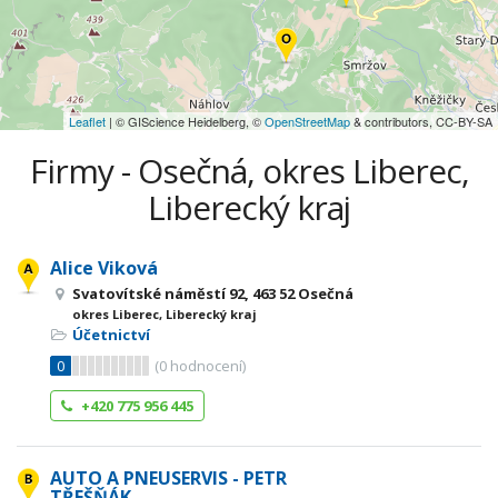
Leaflet
| © GIScience Heidelberg, ©
OpenStreetMap
& contributors, CC-BY-SA
Firmy - Osečná, okres Liberec,
Liberecký kraj
Alice Viková
Svatovítské náměstí 92, 463 52 Osečná
okres Liberec, Liberecký kraj
Účetnictví
0
(
0
hodnocení)
+420 775 956 445
AUTO A PNEUSERVIS - PETR
TŘEŠŇÁK