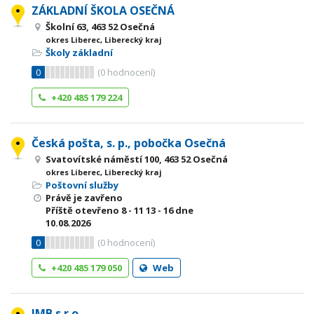
ZÁKLADNÍ ŠKOLA OSEČNÁ
Školní 63, 463 52 Osečná
okres Liberec, Liberecký kraj
Školy základní
0
(
0
hodnocení)
+420 485 179 224
Česká pošta, s. p., pobočka Osečná
Svatovítské náměstí 100, 463 52 Osečná
okres Liberec, Liberecký kraj
Poštovní služby
Právě je zavřeno
Příště otevřeno
8 - 11
13 - 16
dne
10.08.2026
0
(
0
hodnocení)
+420 485 179 050
Web
JMB s.r.o.