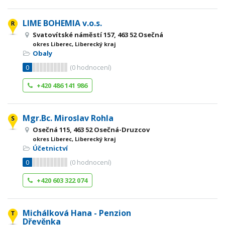
LIME BOHEMIA v.o.s.
Svatovítské náměstí 157, 463 52 Osečná
okres Liberec, Liberecký kraj
Obaly
0
(
0
hodnocení)
+420 486 141 986
Mgr.Bc. Miroslav Rohla
Osečná 115, 463 52 Osečná-Druzcov
okres Liberec, Liberecký kraj
Účetnictví
0
(
0
hodnocení)
+420 603 322 074
Michálková Hana - Penzion
Dřevěnka