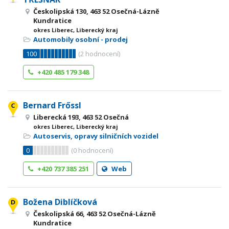
Českolipská 130, 463 52 Osečná-Lázně
Kundratice
okres Liberec, Liberecký kraj
Automobily osobní - prodej
100
(
2
hodnocení)
+420 485 179 348
Bernard Frőssl
Liberecká 193, 463 52 Osečná
okres Liberec, Liberecký kraj
Autoservis, opravy silničních vozidel
0
(
0
hodnocení)
+420 737 385 251
Web
Božena Diblíčková
Českolipská 66, 463 52 Osečná-Lázně
Kundratice