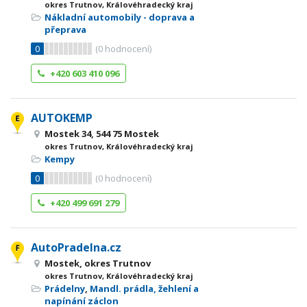
okres Trutnov, Královéhradecký kraj
Nákladní automobily - doprava a
přeprava
0
(
0
hodnocení)
+420 603 410 096
AUTOKEMP
Mostek 34, 544 75 Mostek
okres Trutnov, Královéhradecký kraj
Kempy
0
(
0
hodnocení)
+420 499 691 279
AutoPradelna.cz
Mostek, okres Trutnov
okres Trutnov, Královéhradecký kraj
Prádelny
,
Mandl. prádla, žehlení a
napínání záclon