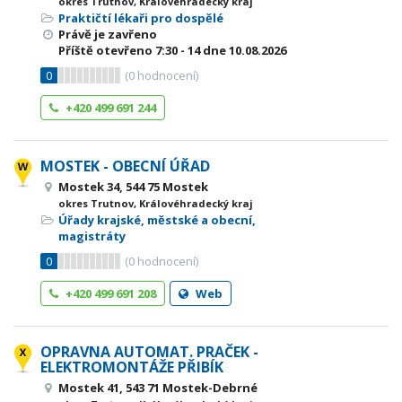
okres Trutnov, Královéhradecký kraj
Praktičtí lékaři pro dospělé
Právě je zavřeno
Příště otevřeno
7:30 - 14
dne 10.08.2026
0
(
0
hodnocení)
+420 499 691 244
MOSTEK - OBECNÍ ÚŘAD
Mostek 34, 544 75 Mostek
okres Trutnov, Královéhradecký kraj
Úřady krajské, městské a obecní,
magistráty
0
(
0
hodnocení)
+420 499 691 208
Web
OPRAVNA AUTOMAT. PRAČEK -
ELEKTROMONTÁŽE PŘIBÍK
Mostek 41, 543 71 Mostek-Debrné