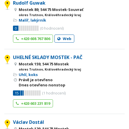
Rudolf Guwak
Mostek 89, 544 75 Mostek-Souvrať
okres Trutnov, Královéhradecký kraj
Malíř, lakýrník
0
(
0
hodnocení)
+420 608 767 806
Web
UHELNÉ SKLADY MOSTEK - PAČ
Mostek 159, 544 75 Mostek
okres Trutnov, Královéhradecký kraj
Uhlí, koks
Právě je otevřeno
Dnes otevřeno nonstop
15
(
1
hodnocení)
+420 603 231 819
Václav Dostál
Mostek 129, 544 75 Mostek