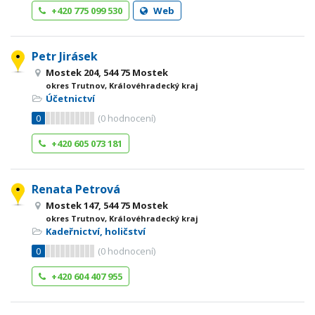
+420 775 099 530
Web
Petr Jirásek
Mostek 204, 544 75 Mostek
okres Trutnov, Královéhradecký kraj
Účetnictví
0
(
0
hodnocení)
+420 605 073 181
Renata Petrová
Mostek 147, 544 75 Mostek
okres Trutnov, Královéhradecký kraj
Kadeřnictví, holičství
0
(
0
hodnocení)
+420 604 407 955