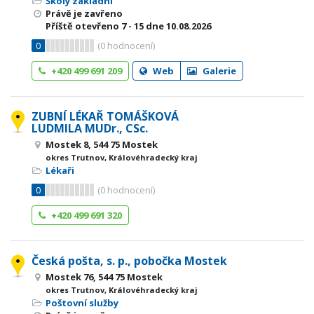
Školy základní
Právě je zavřeno
Příště otevřeno
7 - 15
dne 10.08.2026
0
(
0
hodnocení)
+420 499 691 209
Web
Galerie
ZUBNÍ LÉKAŘ TOMÁŠKOVÁ
LUDMILA MUDr., CSc.
Mostek 8, 544 75 Mostek
okres Trutnov, Královéhradecký kraj
Lékaři
0
(
0
hodnocení)
+420 499 691 320
Česká pošta, s. p., pobočka Mostek
Mostek 76, 544 75 Mostek
okres Trutnov, Královéhradecký kraj
Poštovní služby