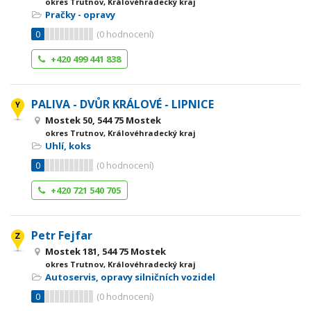
okres Trutnov, Královéhradecký kraj
Pračky - opravy
0
(
0
hodnocení)
+420 499 441 838
PALIVA - DVŮR KRÁLOVÉ - LIPNICE
Mostek 50, 544 75 Mostek
okres Trutnov, Královéhradecký kraj
Uhlí, koks
0
(
0
hodnocení)
+420 721 540 705
Petr Fejfar
Mostek 181, 544 75 Mostek
okres Trutnov, Královéhradecký kraj
Autoservis, opravy silničních vozidel
0
(
0
hodnocení)