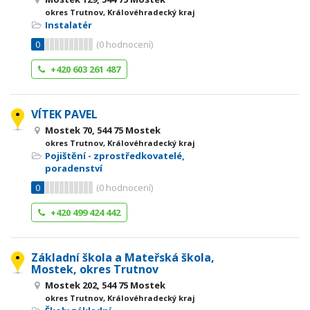
okres Trutnov, Královéhradecký kraj
Instalatér
0
(
0
hodnocení)
+420 603 261 487
VÍTEK PAVEL
Mostek 70, 544 75 Mostek
okres Trutnov, Královéhradecký kraj
Pojištění - zprostředkovatelé,
poradenství
0
(
0
hodnocení)
+420 499 424 442
Základní škola a Mateřská škola,
Mostek, okres Trutnov
Mostek 202, 544 75 Mostek
okres Trutnov, Královéhradecký kraj