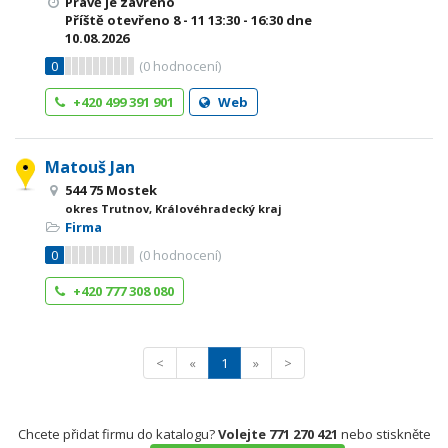
Právě je zavřeno
Příště otevřeno
8 - 11
13:30 - 16:30
dne
10.08.2026
0
(
0
hodnocení)
+420 499 391 901
Web
Matouš Jan
544 75 Mostek
okres Trutnov, Královéhradecký kraj
Firma
0
(
0
hodnocení)
+420 777 308 080
<
«
1
»
>
Chcete přidat firmu do katalogu?
Volejte 771 270 421
nebo stiskněte