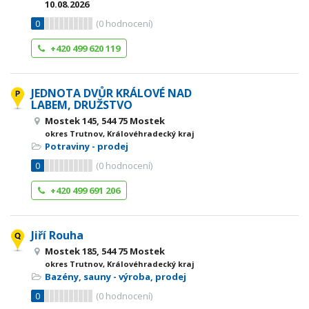
10.08.2026
0
(
0
hodnocení)
+420 499 620 119
JEDNOTA DVŮR KRÁLOVÉ NAD
LABEM, DRUŽSTVO
Mostek 145, 544 75 Mostek
okres Trutnov, Královéhradecký kraj
Potraviny - prodej
0
(
0
hodnocení)
+420 499 691 206
Jiří Rouha
Mostek 185, 544 75 Mostek
okres Trutnov, Královéhradecký kraj
Bazény, sauny - výroba, prodej
0
(
0
hodnocení)