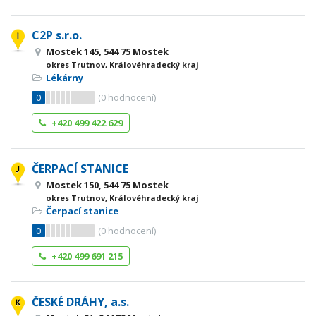
C2P s.r.o.
Mostek 145, 544 75 Mostek
okres Trutnov, Královéhradecký kraj
Lékárny
0
(
0
hodnocení)
+420 499 422 629
ČERPACÍ STANICE
Mostek 150, 544 75 Mostek
okres Trutnov, Královéhradecký kraj
Čerpací stanice
0
(
0
hodnocení)
+420 499 691 215
ČESKÉ DRÁHY, a.s.