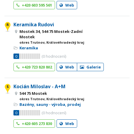
+420 603 595 561
Web
Keramika Rudovi
Mostek 34, 544 75 Mostek-Zadní
Mostek
okres Trutnov, Královéhradecký kraj
Keramika
0
(
0
hodnocení)
+420 723 820 802
Web
Galerie
Kocián Miloslav - A+M
544 75 Mostek
okres Trutnov, Královéhradecký kraj
Bazény, sauny - výroba, prodej
0
(
0
hodnocení)
+420 605 273 830
Web