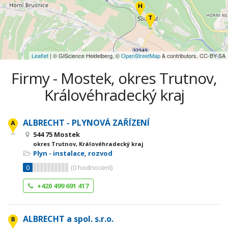
Leaflet
| © GIScience Heidelberg, ©
OpenStreetMap
& contributors, CC-BY-SA
Firmy - Mostek, okres Trutnov,
Královéhradecký kraj
ALBRECHT - PLYNOVÁ ZAŘÍZENÍ
544 75 Mostek
okres Trutnov, Královéhradecký kraj
Plyn - instalace, rozvod
0
(
0
hodnocení)
+420 499 691 417
ALBRECHT a spol. s.r.o.