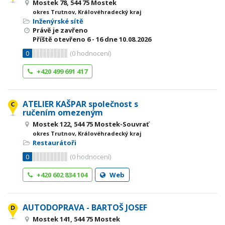
Mostek 78, 544 75 Mostek
okres Trutnov, Královéhradecký kraj
Inženýrské sítě
Právě je zavřeno
Příště otevřeno
6 - 16
dne 10.08.2026
0
(
0
hodnocení)
+420 499 691 417
ATELIER KAŠPAR společnost s
ručením omezeným
Mostek 122, 544 75 Mostek-Souvrať
okres Trutnov, Královéhradecký kraj
Restaurátoři
0
(
0
hodnocení)
+420 602 834 104
Web
AUTODOPRAVA - BARTOŠ JOSEF
Mostek 141, 544 75 Mostek