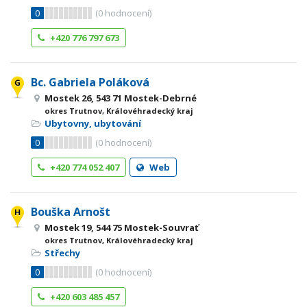
0
(
0
hodnocení)
+420 776 797 673
Bc. Gabriela Poláková
Mostek 26, 543 71 Mostek-Debrné
okres Trutnov, Královéhradecký kraj
Ubytovny, ubytování
0
(
0
hodnocení)
+420 774 052 407
Web
Bouška Arnošt
Mostek 19, 544 75 Mostek-Souvrať
okres Trutnov, Královéhradecký kraj
Střechy
0
(
0
hodnocení)
+420 603 485 457