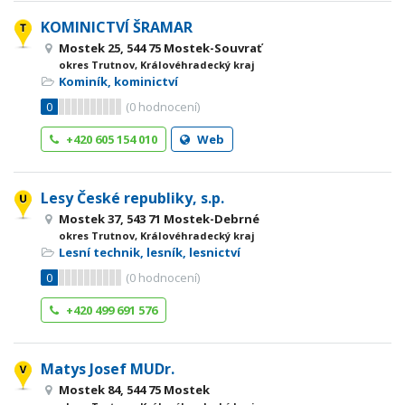
KOMINICTVÍ ŠRAMAR
Mostek 25, 544 75 Mostek-Souvrať
okres Trutnov, Královéhradecký kraj
Kominík, kominictví
0
(
0
hodnocení)
+420 605 154 010
Web
Lesy České republiky, s.p.
Mostek 37, 543 71 Mostek-Debrné
okres Trutnov, Královéhradecký kraj
Lesní technik, lesník, lesnictví
0
(
0
hodnocení)
+420 499 691 576
Matys Josef MUDr.
Mostek 84, 544 75 Mostek