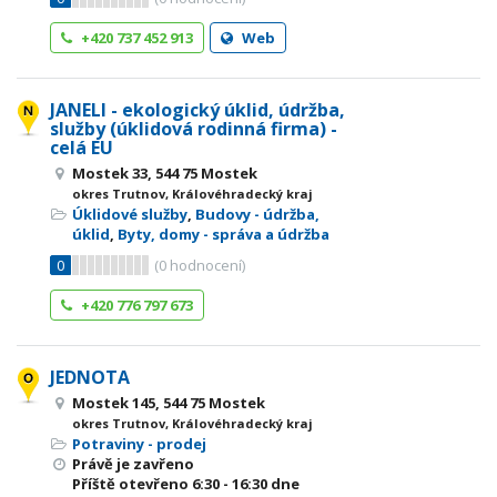
+420 737 452 913
Web
JANELI - ekologický úklid, údržba,
služby (úklidová rodinná firma) -
celá EU
Mostek 33, 544 75 Mostek
okres Trutnov, Královéhradecký kraj
Úklidové služby
,
Budovy - údržba,
úklid
,
Byty, domy - správa a údržba
0
(
0
hodnocení)
+420 776 797 673
JEDNOTA
Mostek 145, 544 75 Mostek
okres Trutnov, Královéhradecký kraj
Potraviny - prodej
Právě je zavřeno
Příště otevřeno
6:30 - 16:30
dne