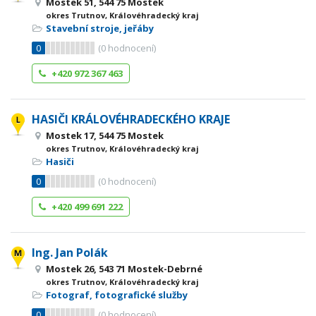
Mostek 51, 544 75 Mostek
okres Trutnov, Královéhradecký kraj
Stavební stroje, jeřáby
0
(
0
hodnocení)
+420 972 367 463
HASIČI KRÁLOVÉHRADECKÉHO KRAJE
Mostek 17, 544 75 Mostek
okres Trutnov, Královéhradecký kraj
Hasiči
0
(
0
hodnocení)
+420 499 691 222
Ing. Jan Polák
Mostek 26, 543 71 Mostek-Debrné
okres Trutnov, Královéhradecký kraj
Fotograf, fotografické služby
0
(
0
hodnocení)