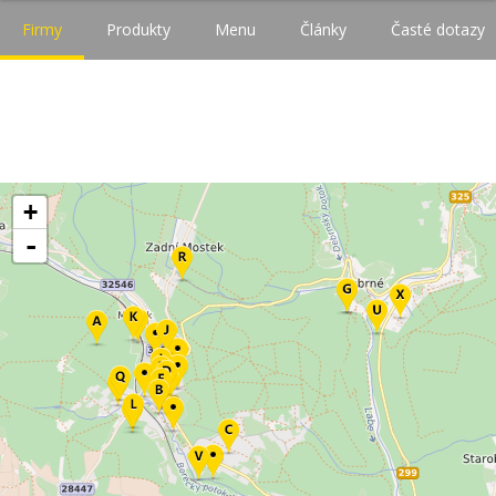
Firmy
Produkty
Menu
Články
Časté dotazy
+
-