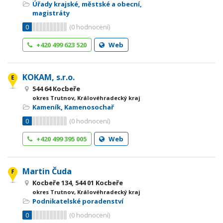
Úřady krajské, městské a obecní,
magistráty
0
(
0
hodnocení)
+420 499 623 520
Web
KOKAM, s.r.o.
544 64 Kocbeře
okres Trutnov, Královéhradecký kraj
Kameník
,
Kamenosochař
0
(
0
hodnocení)
+420 499 395 005
Web
Martin Čuda
Kocbeře 134, 544 01 Kocbeře
okres Trutnov, Královéhradecký kraj
Podnikatelské poradenství
0
(
0
hodnocení)