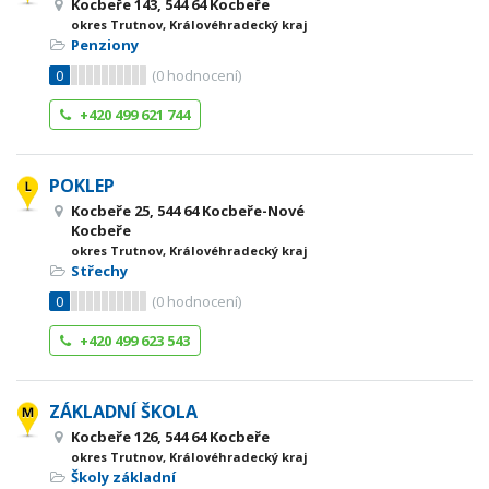
Kocbeře 143, 544 64 Kocbeře
okres Trutnov, Královéhradecký kraj
Penziony
0
(
0
hodnocení)
+420 499 621 744
POKLEP
Kocbeře 25, 544 64 Kocbeře-Nové
Kocbeře
okres Trutnov, Královéhradecký kraj
Střechy
0
(
0
hodnocení)
+420 499 623 543
ZÁKLADNÍ ŠKOLA
Kocbeře 126, 544 64 Kocbeře
okres Trutnov, Královéhradecký kraj
Školy základní