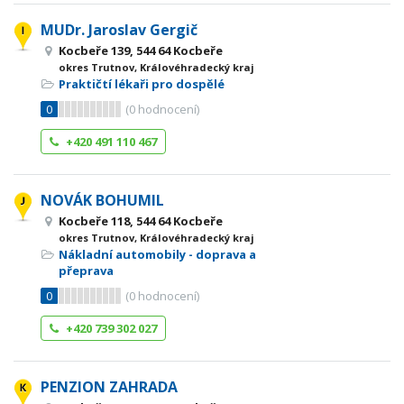
MUDr. Jaroslav Gergič
Kocbeře 139, 544 64 Kocbeře
okres Trutnov, Královéhradecký kraj
Praktičtí lékaři pro dospělé
0
(
0
hodnocení)
+420 491 110 467
NOVÁK BOHUMIL
Kocbeře 118, 544 64 Kocbeře
okres Trutnov, Královéhradecký kraj
Nákladní automobily - doprava a
přeprava
0
(
0
hodnocení)
+420 739 302 027
PENZION ZAHRADA