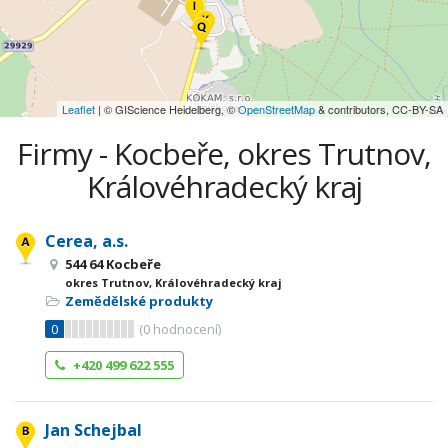
Leaflet
| © GIScience Heidelberg, ©
OpenStreetMap
& contributors, CC-BY-SA
Firmy - Kocbeře, okres Trutnov,
Královéhradecký kraj
Cerea, a.s.
544 64 Kocbeře
okres Trutnov, Královéhradecký kraj
Zemědělské produkty
0
(
0
hodnocení)
+420 499 622 555
Jan Schejbal