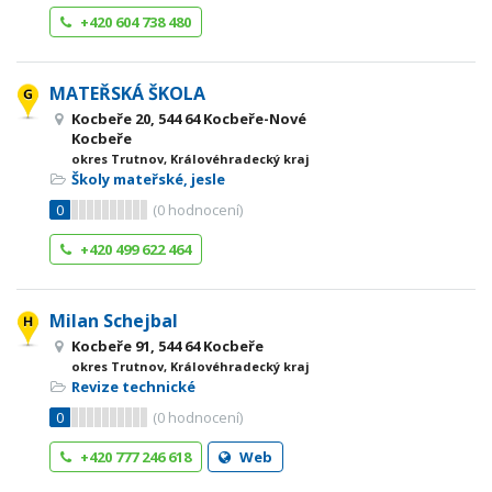
+420 604 738 480
MATEŘSKÁ ŠKOLA
Kocbeře 20, 544 64 Kocbeře-Nové
Kocbeře
okres Trutnov, Královéhradecký kraj
Školy mateřské, jesle
0
(
0
hodnocení)
+420 499 622 464
Milan Schejbal
Kocbeře 91, 544 64 Kocbeře
okres Trutnov, Královéhradecký kraj
Revize technické
0
(
0
hodnocení)
+420 777 246 618
Web