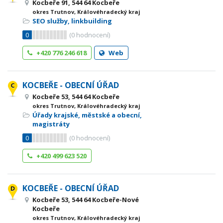
Kocbeře 91, 544 64 Kocbeře
okres Trutnov, Královéhradecký kraj
SEO služby, linkbuilding
0
(
0
hodnocení)
+420 776 246 618
Web
KOCBEŘE - OBECNÍ ÚŘAD
Kocbeře 53, 544 64 Kocbeře
okres Trutnov, Královéhradecký kraj
Úřady krajské, městské a obecní,
magistráty
0
(
0
hodnocení)
+420 499 623 520
KOCBEŘE - OBECNÍ ÚŘAD
Kocbeře 53, 544 64 Kocbeře-Nové
Kocbeře
okres Trutnov, Královéhradecký kraj