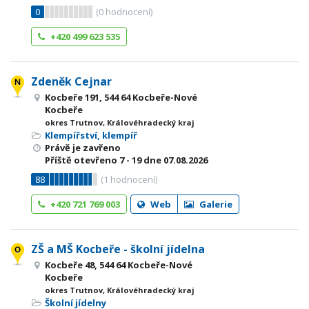
0
(
0
hodnocení)
+420 499 623 535
Zdeněk Cejnar
Kocbeře 191, 544 64 Kocbeře-Nové
Kocbeře
okres Trutnov, Královéhradecký kraj
Klempířství, klempíř
Právě je zavřeno
Příště otevřeno
7 - 19
dne 07.08.2026
88
(
1
hodnocení)
+420 721 769 003
Web
Galerie
ZŠ a MŠ Kocbeře - školní jídelna
Kocbeře 48, 544 64 Kocbeře-Nové
Kocbeře
okres Trutnov, Královéhradecký kraj
Školní jídelny