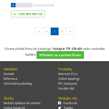
0
(
0
hodnocení)
+420 604 349 123
<
«
1
»
>
Chcete přidat firmu do katalogu?
Volejte 771 270 421
nebo stiskněte
tlačítko
Přihlásit se a přidat firmu
Mediatel
Produkty
Kontakt
Internet123.cz
Reference
Online katalogy
Obchodní podmínky
PPC kampaně
Sociální sítě
Služby
Sledujte nás
Mobilní aplikace ke stažení
Facebook
Online katalogy
Twitter