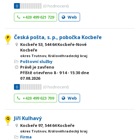
0
(
0
hodnocení)
+420 499 621 729
Web
Česká pošta, s. p., pobočka Kocbeře
Kocbeře 53, 544 64 Kocbeře-Nové
Kocbeře
okres Trutnov, Královéhradecký kraj
Poštovní služby
Právě je zavřeno
Příště otevřeno
8 - 9
14 - 15:30
dne
07.08.2026
0
(
0
hodnocení)
+420 499 623 709
Web
Jiří Kulhavý
Kocbeře 97, 544 64 Kocbeře
okres Trutnov, Královéhradecký kraj
Firma