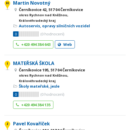
Martin Novotný
Černíkovice 42, 517 04 Černíkovice
okres Rychnov nad Kněžnou,
Královéhradecký kraj
Autoservis, opravy silničních vozidel
0
(
0
hodnocení)
+420 494 384 643
Web
MATEŘSKÁ ŠKOLA
Černíkovice 195, 517 04 Černíkovice
okres Rychnov nad Kněžnou,
Královéhradecký kraj
Školy mateřské, jesle
0
(
0
hodnocení)
+420 494 384 135
Pavel Kovaříček