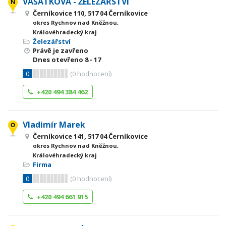
VAŠÁTKOVÁ - ŽELEZÁŘSTVÍ
Černíkovice 110, 517 04 Černíkovice
okres Rychnov nad Kněžnou,
Královéhradecký kraj
Železářství
Právě je zavřeno
Dnes otevřeno
8 - 17
0
(
0
hodnocení)
+420 494 384 462
Vladimír Marek
Černíkovice 141, 517 04 Černíkovice
okres Rychnov nad Kněžnou,
Královéhradecký kraj
Firma
0
(
0
hodnocení)
+420 494 661 915