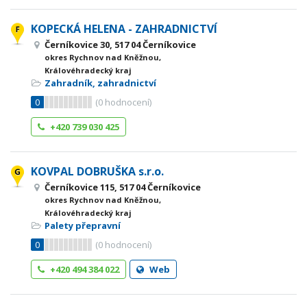
KOPECKÁ HELENA - ZAHRADNICTVÍ
Černíkovice 30, 517 04 Černíkovice
okres Rychnov nad Kněžnou,
Královéhradecký kraj
Zahradník, zahradnictví
0
(
0
hodnocení)
+420 739 030 425
KOVPAL DOBRUŠKA s.r.o.
Černíkovice 115, 517 04 Černíkovice
okres Rychnov nad Kněžnou,
Královéhradecký kraj
Palety přepravní
0
(
0
hodnocení)
+420 494 384 022
Web