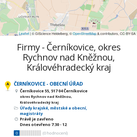
Leaflet
| © GIScience Heidelberg, ©
OpenStreetMap
& contributors, CC-BY-SA
Firmy - Černíkovice, okres
Rychnov nad Kněžnou,
Královéhradecký kraj
ČERNÍKOVICE - OBECNÍ ÚŘAD
Černíkovice 55, 517 04 Černíkovice
okres Rychnov nad Kněžnou,
Královéhradecký kraj
Úřady krajské, městské a obecní,
magistráty
Právě je zavřeno
Dnes otevřeno
7:30 - 12
0
(
0
hodnocení)