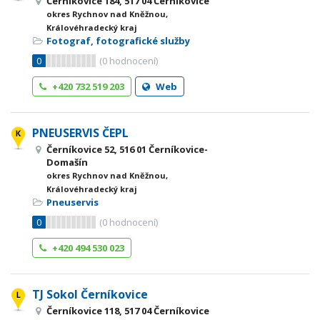
Černíkovice 184, 517 04 Černíkovice
okres Rychnov nad Kněžnou,
Královéhradecký kraj
Fotograf, fotografické služby
0
(
0
hodnocení)
+420 732 519 203
Web
PNEUSERVIS ČEPL
Černíkovice 52, 516 01 Černíkovice-
Domašín
okres Rychnov nad Kněžnou,
Královéhradecký kraj
Pneuservis
0
(
0
hodnocení)
+420 494 530 023
TJ Sokol Černíkovice
Černíkovice 118, 517 04 Černíkovice