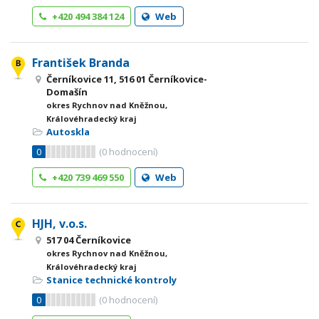
+420 494 384 124
Web
František Branda
Černíkovice 11, 516 01 Černíkovice-
Domašín
okres Rychnov nad Kněžnou,
Královéhradecký kraj
Autoskla
0
(
0
hodnocení)
+420 739 469 550
Web
HJH, v.o.s.
517 04 Černíkovice
okres Rychnov nad Kněžnou,
Královéhradecký kraj
Stanice technické kontroly
0
(
0
hodnocení)