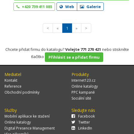
+420 739 411 085
Web
Galerie
<
«
1
»
>
Chcete přidat firmu do katalogu?
Volejte 771 270 421
nebo stiskněte
tlačítko
Přihlásit se a přidat firmu
Mediatel
Produkty
Kontakt
Internet123.cz
Reference
Online katalogy
Obchodní podmínky
PPC kampaně
Sociální sítě
Služby
Sledujte nás
Mobilní aplikace ke stažení
Facebook
Online katalogy
Twitter
Digital Presence Management
LinkedIn