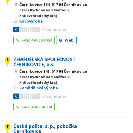
Černíkovice 154, 517 04 Černíkovice
okres Rychnov nad Kněžnou,
Královéhradecký kraj
Kovovýroba
0
(
0
hodnocení)
+420 494 384 463
Web
ZEMĚDĚLSKÁ SPOLEČNOST
ČERNÍKOVICE, a.s.
Černíkovice 141, 517 04 Černíkovice
okres Rychnov nad Kněžnou,
Královéhradecký kraj
Zemědělská výroba
0
(
0
hodnocení)
+420 494 384 034
Česká pošta, s. p., pobočka
Černíkovice