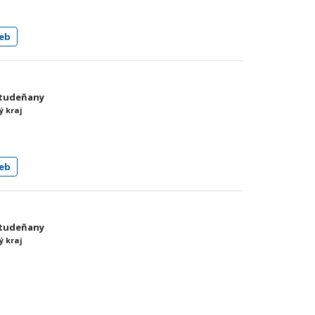
eb
Studeňany
ý kraj
eb
Studeňany
ý kraj