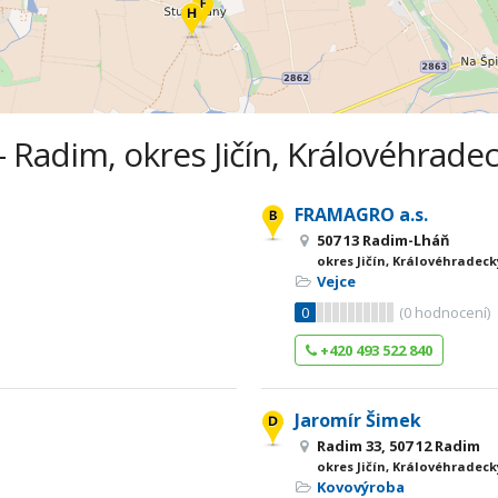
- Radim, okres Jičín, Královéhradec
FRAMAGRO a.s.
507 13 Radim-Lháň
okres Jičín, Královéhradeck
Vejce
0
(
0
hodnocení)
+420 493 522 840
Jaromír Šimek
Radim 33, 507 12 Radim
okres Jičín, Královéhradeck
Kovovýroba