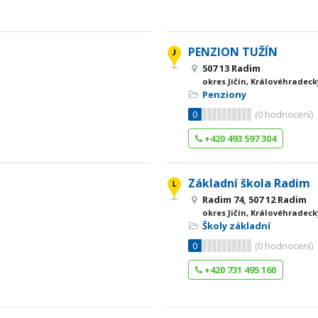
PENZION TUŽÍN
507 13 Radim
okres Jičín, Královéhradeck
Penziony
0
(
0
hodnocení)
+420 493 597 304
Základní škola Radim
Radim 74, 507 12 Radim
okres Jičín, Královéhradeck
Školy základní
0
(
0
hodnocení)
+420 731 495 160