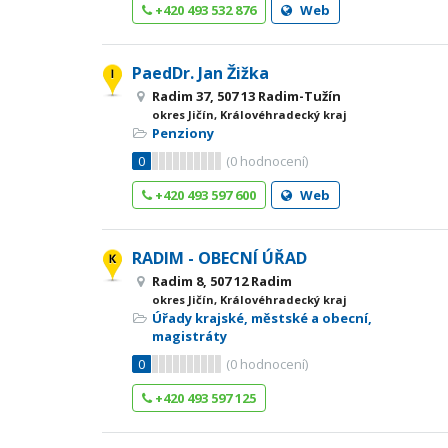
+420 493 532 876
Web
PaedDr. Jan Žižka
Radim 37, 507 13 Radim-Tužín
okres Jičín, Královéhradecký kraj
Penziony
0
(
0
hodnocení)
+420 493 597 600
Web
RADIM - OBECNÍ ÚŘAD
Radim 8, 507 12 Radim
okres Jičín, Královéhradecký kraj
Úřady krajské, městské a obecní,
magistráty
0
(
0
hodnocení)
+420 493 597 125