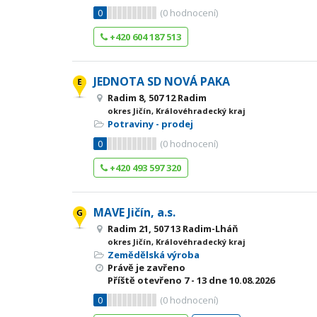
0
(
0
hodnocení)
+420 604 187 513
JEDNOTA SD NOVÁ PAKA
Radim 8, 507 12 Radim
okres Jičín, Královéhradecký kraj
Potraviny - prodej
0
(
0
hodnocení)
+420 493 597 320
MAVE Jičín, a.s.
Radim 21, 507 13 Radim-Lháň
okres Jičín, Královéhradecký kraj
Zemědělská výroba
Právě je zavřeno
Příště otevřeno
7 - 13
dne 10.08.2026
0
(
0
hodnocení)