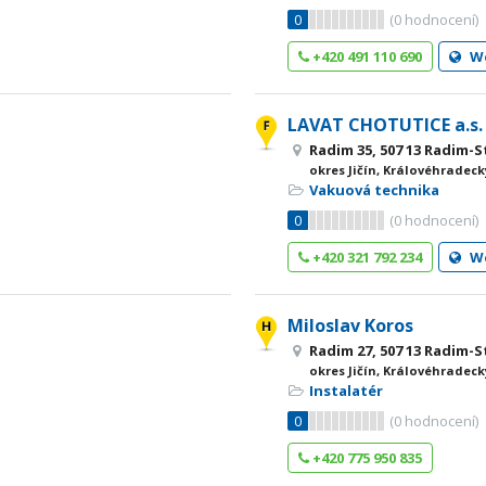
0
(
0
hodnocení)
+420 491 110 690
W
LAVAT CHOTUTICE a.s.
Radim 35, 507 13 Radim-
okres Jičín, Královéhradeck
Vakuová technika
0
(
0
hodnocení)
+420 321 792 234
W
Miloslav Koros
Radim 27, 507 13 Radim-
okres Jičín, Královéhradeck
Instalatér
0
(
0
hodnocení)
+420 775 950 835