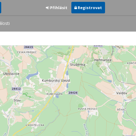
Přihlásit
Registrovat
losti