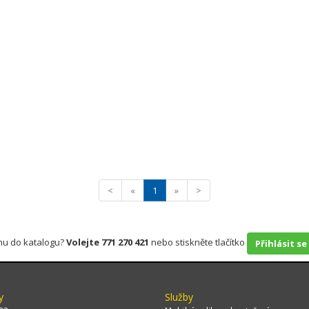
<
«
1
»
>
rmu do katalogu?
Volejte 771 270 421
nebo stiskněte tlačítko
Přihlásit se
y
Služby