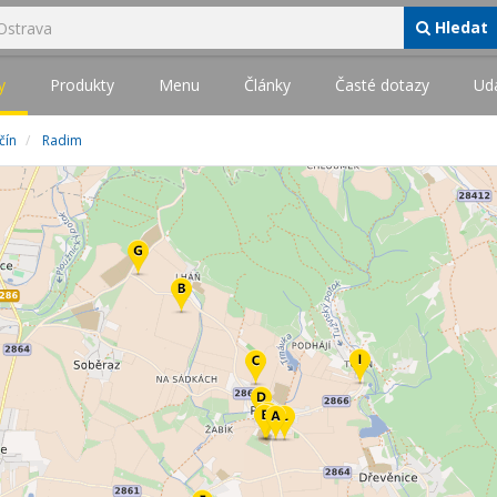
Hledat
y
Produkty
Menu
Články
Časté dotazy
Udá
čín
Radim