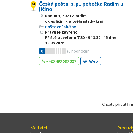
Česká pošta, s. p., pobočka Radim u
Jičína
Radim 1, 507 12 Radim
okres Jičín, Královéhradecký kraj
Poštovní služby
Právě je zavřeno
Příště otevřeno
7:30 - 9
13:30 - 15
dne
10.08.2026
0
(
0
hodnocení)
+420 493 597 327
Web
Chcete přidat fi
Mediatel
Produkt