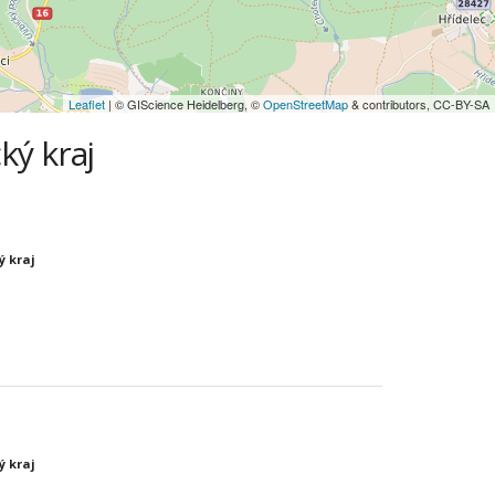
Leaflet
| © GIScience Heidelberg, ©
OpenStreetMap
& contributors, CC-BY-SA
ký kraj
ý kraj
ý kraj