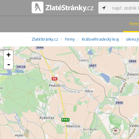
Firm
ZlatéStránky.cz
Firmy
Královéhradecký kraj
okres Ji
+
-