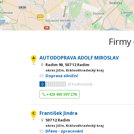
Firmy 
AUTODOPRAVA ADOLF MIROSLAV
Radim 90, 507 12 Radim
okres Jičín, Královéhradecký kraj
Doprava silniční
0
(
0
hodnocení)
+420 493 597 278
František Jindra
507 12 Radim
okres Jičín, Královéhradecký kraj
Dřevo - zpracování