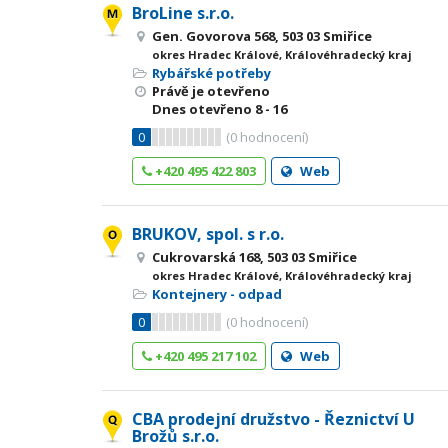
BroLine s.r.o.
Gen. Govorova 568, 503 03 Smiřice
okres Hradec Králové, Královéhradecký kraj
Rybářské potřeby
Právě je otevřeno
Dnes otevřeno
8 - 16
0
(
0
hodnocení)
+420 495 422 803
Web
BRUKOV, spol. s r.o.
Cukrovarská 168, 503 03 Smiřice
okres Hradec Králové, Královéhradecký kraj
Kontejnery - odpad
0
(
0
hodnocení)
+420 495 217 102
Web
CBA prodejní družstvo - Řeznictví U
Brožů s.r.o.