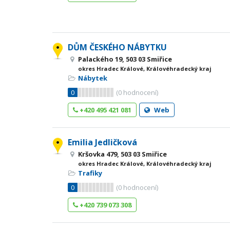
DŮM ČESKÉHO NÁBYTKU
Palackého 19, 503 03 Smiřice
okres Hradec Králové, Královéhradecký kraj
Nábytek
0
(
0
hodnocení)
+420 495 421 081
Web
Emilia Jedličková
Kršovka 479, 503 03 Smiřice
okres Hradec Králové, Královéhradecký kraj
Trafiky
0
(
0
hodnocení)
+420 739 073 308