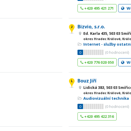
+420 495 421 271
W
Bizvio, s.r.o.
Ed. Karla 435, 503 03 Smiř
okres Hradec Králové, Král
Internet - služby ostatn
0
(
0
hodnocení)
+420 776 020 050
W
Bouz Jiří
Lidická 383, 503 03 Smiřic
okres Hradec Králové, Král
Audiovizuální technika
0
(
0
hodnocení)
+420 495 422 316