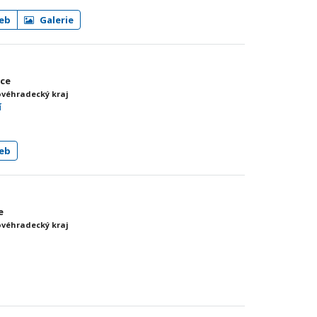
eb
Galerie
ice
ovéhradecký kraj
í
eb
e
ovéhradecký kraj