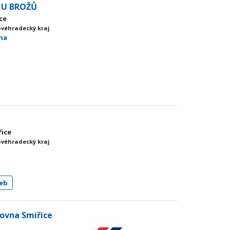
Í U BROŽŮ
ice
ovéhradecký kraj
sna
řice
ovéhradecký kraj
eb
kovna Smiřice