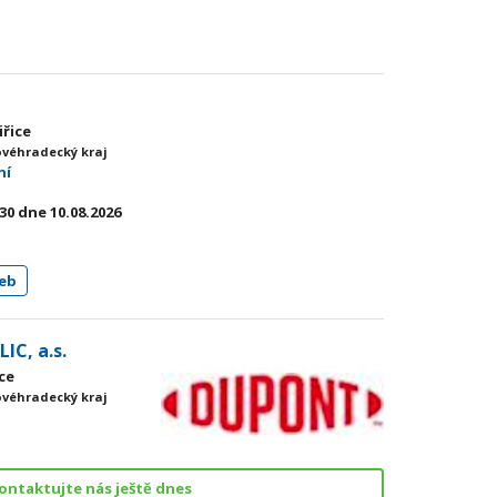
iřice
ovéhradecký kraj
ní
:30
dne 10.08.2026
eb
C, a.s.
ice
ovéhradecký kraj
ontaktujte nás ještě dnes