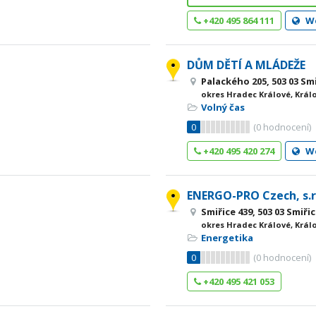
+420 495 864 111
W
DŮM DĚTÍ A MLÁDEŽE
Palackého 205, 503 03 Sm
okres Hradec Králové, Král
Volný čas
0
(
0
hodnocení)
+420 495 420 274
W
ENERGO-PRO Czech, s.r
Smiřice 439, 503 03 Smiři
okres Hradec Králové, Král
Energetika
0
(
0
hodnocení)
+420 495 421 053