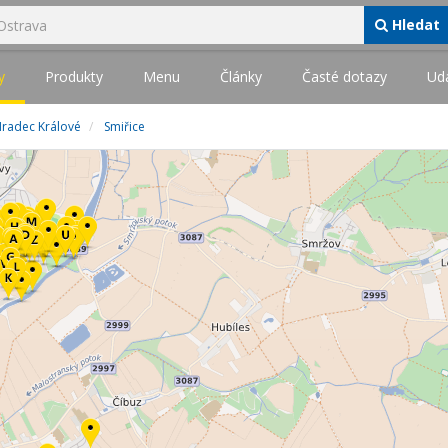
Hledat
y
Produkty
Menu
Články
Časté dotazy
Udá
Hradec Králové
Smiřice