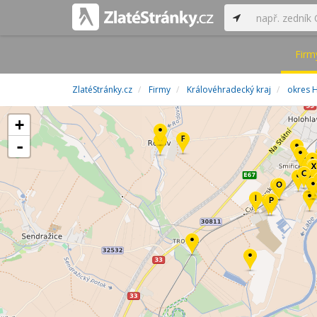
Firm
ZlatéStránky.cz
Firmy
Královéhradecký kraj
okres 
+
-