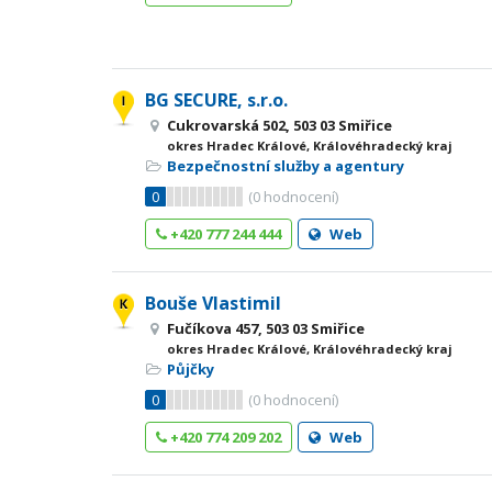
BG SECURE, s.r.o.
Cukrovarská 502, 503 03 Smiřice
okres Hradec Králové, Královéhradecký kraj
Bezpečnostní služby a agentury
0
(
0
hodnocení)
+420 777 244 444
Web
Bouše Vlastimil
Fučíkova 457, 503 03 Smiřice
okres Hradec Králové, Královéhradecký kraj
Půjčky
0
(
0
hodnocení)
+420 774 209 202
Web