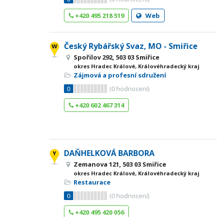
+420 495 218 519
Web
Český Rybářský Svaz, MO - Smiřice
Spořilov 292, 503 03 Smiřice
okres Hradec Králové, Královéhradecký kraj
Zájmová a profesní sdružení
0
(
0
hodnocení)
+420 602 467 314
DAŇHELKOVÁ BARBORA
Zemanova 121, 503 03 Smiřice
okres Hradec Králové, Královéhradecký kraj
Restaurace
0
(
0
hodnocení)
+420 495 420 056