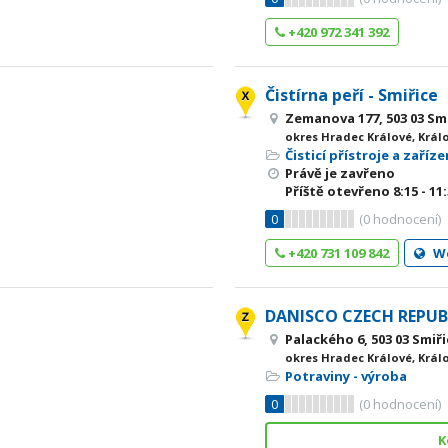
+420 972 341 392
Čistírna peří - Smiřice
Zemanova 177, 503 03 Sm
okres Hradec Králové, Král
Čisticí přístroje a zaříze
Právě je zavřeno
Příště otevřeno
8:15 - 11
0
(
0
hodnocení)
+420 731 109 842
W
DANISCO CZECH REPUBLI
Palackého 6, 503 03 Smiř
okres Hradec Králové, Král
Potraviny - výroba
0
(
0
hodnocení)
K