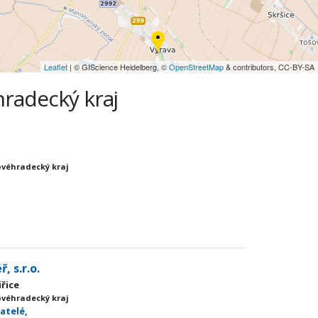
Leaflet
| © GIScience Heidelberg, ©
OpenStreetMap
& contributors, CC-BY-SA
hradecký kraj
ovéhradecký kraj
, s.r.o.
iřice
ovéhradecký kraj
atelé,