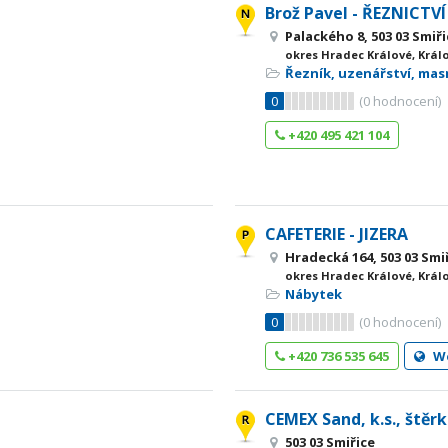
Brož Pavel - ŘEZNICTV
Palackého 8, 503 03 Smiř
okres Hradec Králové, Král
Řezník, uzenářství, ma
0
(
0
hodnocení)
+420 495 421 104
CAFETERIE - JIZERA
Hradecká 164, 503 03 Smi
okres Hradec Králové, Král
Nábytek
0
(
0
hodnocení)
+420 736 535 645
W
CEMEX Sand, k.s., štěr
503 03 Smiřice