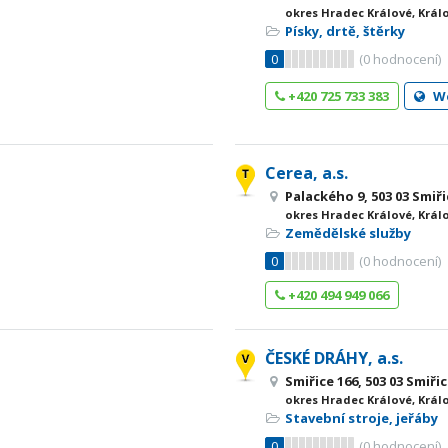
okres Hradec Králové, Král
Písky, drtě, štěrky
0
(
0
hodnocení)
+420 725 733 383
W
Cerea, a.s.
Palackého 9, 503 03 Smiř
okres Hradec Králové, Král
Zemědělské služby
0
(
0
hodnocení)
+420 494 949 066
ČESKÉ DRÁHY, a.s.
Smiřice 166, 503 03 Smiři
okres Hradec Králové, Král
Stavební stroje, jeřáby
0
(
0
hodnocení)