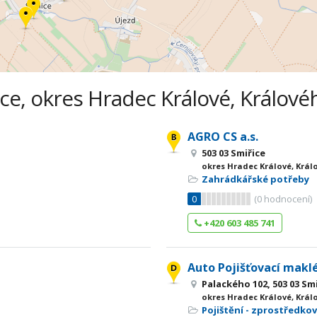
ice, okres Hradec Králové, Králové
AGRO CS a.s.
503 03 Smiřice
okres Hradec Králové, Král
Zahrádkářské potřeby
0
(
0
hodnocení)
+420 603 485 741
Auto Pojišťovací makléř
Palackého 102, 503 03 Sm
okres Hradec Králové, Král
Pojištění - zprostředkov