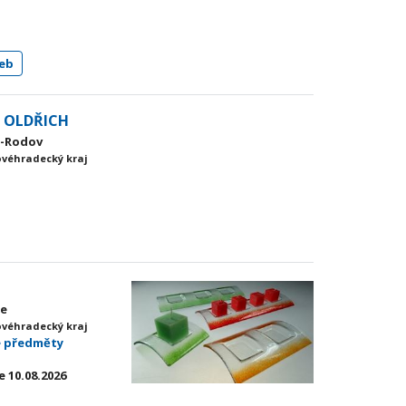
eb
 OLDŘICH
ce-Rodov
ovéhradecký kraj
ce
ovéhradecký kraj
é předměty
 10.08.2026