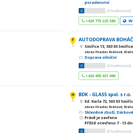
poradenství
0
(
0
hodnocení)
+420 775 225 580
W
AUTODOPRAVA BOHÁČ
Smiřice 13, 503 03 Smiři
okres Hradec Králové, Král
Doprava silniční
0
(
0
hodnocení)
+420 495 421 690
BDK - GLASS spol. s r.o.
Ed. Karla 72, 503 03 Smiři
okres Hradec Králové, Král
Skleněné zboží
,
Dárkov
Právě je zavřeno
Příště otevřeno
7 - 15
dne
0
(
0
hodnocení)