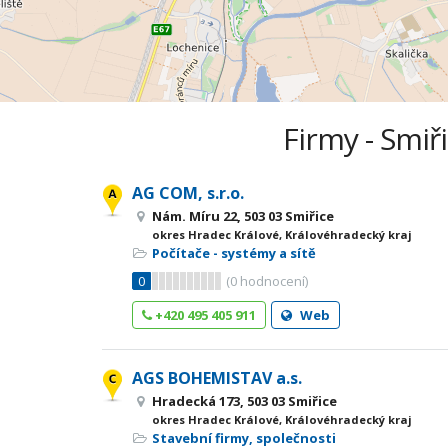
Firmy - Smiř
AG COM, s.r.o.
Nám. Míru 22, 503 03 Smiřice
okres Hradec Králové, Královéhradecký kraj
Počítače - systémy a sítě
0
(
0
hodnocení)
+420 495 405 911
Web
AGS BOHEMISTAV a.s.
Hradecká 173, 503 03 Smiřice
okres Hradec Králové, Královéhradecký kraj
Stavební firmy, společnosti