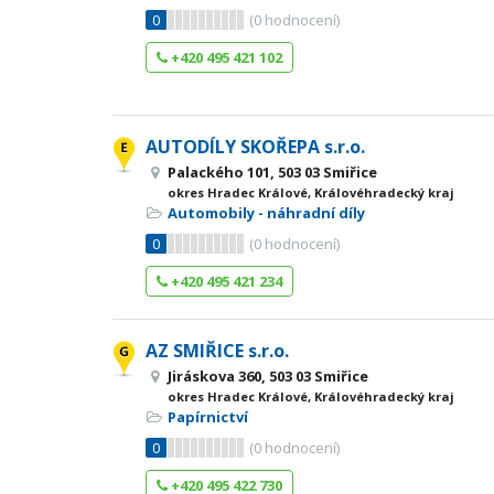
0
(
0
hodnocení)
+420 495 421 102
AUTODÍLY SKOŘEPA s.r.o.
Palackého 101, 503 03 Smiřice
okres Hradec Králové, Královéhradecký kraj
Automobily - náhradní díly
0
(
0
hodnocení)
+420 495 421 234
AZ SMIŘICE s.r.o.
Jiráskova 360, 503 03 Smiřice
okres Hradec Králové, Královéhradecký kraj
Papírnictví
0
(
0
hodnocení)
+420 495 422 730