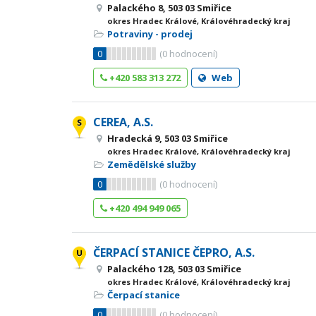
Palackého 8, 503 03 Smiřice
okres Hradec Králové, Královéhradecký kraj
Potraviny - prodej
0
(
0
hodnocení)
+420 583 313 272
Web
CEREA, A.S.
Hradecká 9, 503 03 Smiřice
okres Hradec Králové, Královéhradecký kraj
Zemědělské služby
0
(
0
hodnocení)
+420 494 949 065
ČERPACÍ STANICE ČEPRO, A.S.
Palackého 128, 503 03 Smiřice
okres Hradec Králové, Královéhradecký kraj
Čerpací stanice
0
(
0
hodnocení)