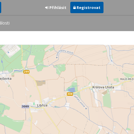
Přihlásit
Registrovat
losti