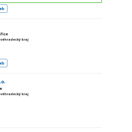
eb
iřice
ovéhradecký kraj
eb
.o.
ce
ovéhradecký kraj