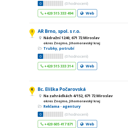
0
(
0
hodnocení)
+420 515 333 494
Web
AR Brno, spol. s r.o.
Nádražní 1240, 671 72 Miroslav
okres Znojmo, Jihomoravský kraj
Trubky, potrubí
0
(
0
hodnocení)
+420 515 333 314
Web
Bc. Eliška Počarovská
Na zahrádkách 4/152, 671 72 Miroslav
okres Znojmo, Jihomoravský kraj
Reklama - agentury
0
(
0
hodnocení)
+420 605 417 871
Web