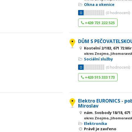
Okna a okenice
0
(
0
hodnocení)
+420 721 222 525
DŮM S PEČOVATELSKO
Kostelní 2/183, 671 72 Mi
okres Znojmo, Jihomoravsk
Sociální služby
0
(
0
hodnocení)
+420 515 333 173
Elektro EURONICS - po
Miroslav
nám. Svobody 18/18, 671 
okres Znojmo, Jihomoravsk
Elektronika
Právě je zavřeno