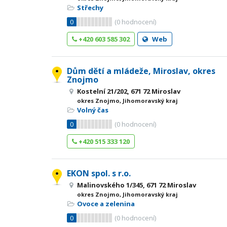
Střechy
0
(
0
hodnocení)
+420 603 585 302
Web
Dům dětí a mládeže, Miroslav, okres
Znojmo
Kostelní 21/202, 671 72 Miroslav
okres Znojmo, Jihomoravský kraj
Volný čas
0
(
0
hodnocení)
+420 515 333 120
EKON spol. s r.o.
Malinovského 1/345, 671 72 Miroslav
okres Znojmo, Jihomoravský kraj
Ovoce a zelenina
0
(
0
hodnocení)