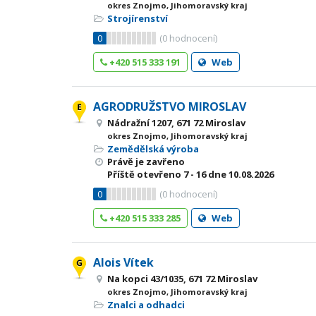
okres Znojmo, Jihomoravský kraj
Strojírenství
0
(
0
hodnocení)
+420 515 333 191
Web
AGRODRUŽSTVO MIROSLAV
Nádražní 1207, 671 72 Miroslav
okres Znojmo, Jihomoravský kraj
Zemědělská výroba
Právě je zavřeno
Příště otevřeno
7 - 16
dne 10.08.2026
0
(
0
hodnocení)
+420 515 333 285
Web
Alois Vítek
Na kopci 43/1035, 671 72 Miroslav
okres Znojmo, Jihomoravský kraj
Znalci a odhadci