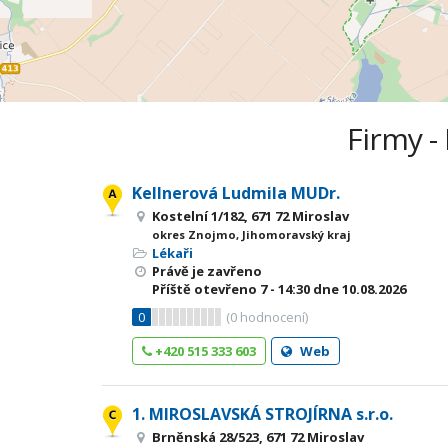
Firmy -
Kellnerová Ludmila MUDr.
Kostelní 1/182, 671 72 Miroslav
okres Znojmo, Jihomoravský kraj
Lékaři
Právě je zavřeno
Příště otevřeno
7 - 14:30
dne 10.08.2026
0
(
0
hodnocení)
+420 515 333 603
Web
1. MIROSLAVSKÁ STROJÍRNA s.r.o.
Brněnská 28/523, 671 72 Miroslav