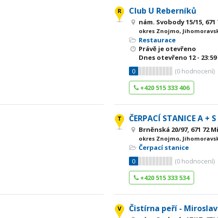
Club U Reberníků
nám. Svobody 15/15, 671 
okres Znojmo, Jihomoravsk
Restaurace
Právě je otevřeno
Dnes otevřeno
12 - 23:59
0
(
0
hodnocení)
+420 515 333 406
ČERPACÍ STANICE A + S
Brněnská 20/97, 671 72 M
okres Znojmo, Jihomoravsk
Čerpací stanice
0
(
0
hodnocení)
+420 515 333 534
Čistírna peří - Miroslav