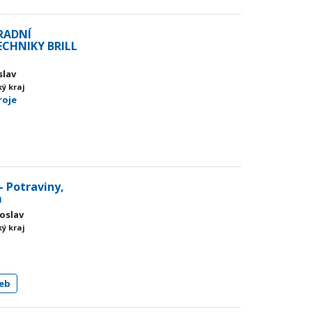
HRADNÍ
CHNIKY BRILL
slav
ý kraj
roje
- Potraviny,
m
roslav
ý kraj
eb