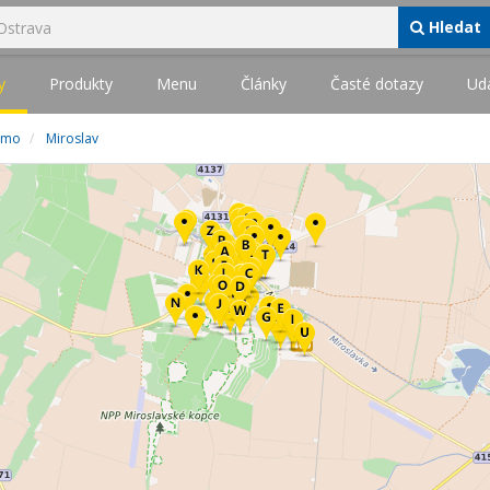
Hledat
y
Produkty
Menu
Články
Časté dotazy
Udá
jmo
Miroslav