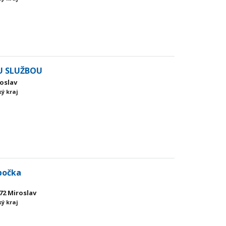
U SLUŽBOU
roslav
ý kraj
bočka
72 Miroslav
ý kraj