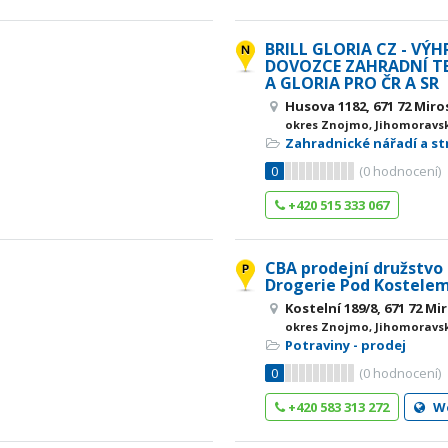
BRILL GLORIA CZ - VÝ
DOVOZCE ZAHRADNÍ TE
A GLORIA PRO ČR A SR
Husova 1182, 671 72 Miro
okres Znojmo, Jihomoravsk
Zahradnické nářadí a st
0
(
0
hodnocení)
+420 515 333 067
CBA prodejní družstvo 
Drogerie Pod Kostele
Kostelní 189/8, 671 72 Mi
okres Znojmo, Jihomoravsk
Potraviny - prodej
0
(
0
hodnocení)
+420 583 313 272
W