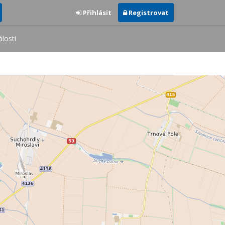
Přihlásit
Registrovat
losti