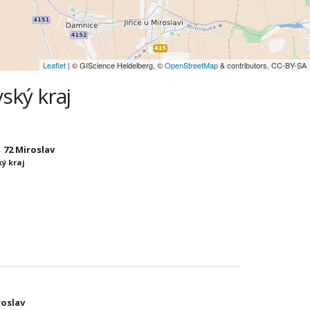
Leaflet
| © GIScience Heidelberg, ©
OpenStreetMap
& contributors, CC-BY-SA
ský kraj
 72 Miroslav
ý kraj
roslav