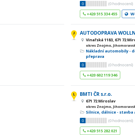
0
(
0
hodnocení)
+420 515 334 455
W
AUTODOPRAVA WOLLN
Vinařská 1183, 671 72 Mir
okres Znojmo, Jihomoravsk
Nákladní automobily - d
přeprava
0
(
0
hodnocení)
+420 602 119 346
BMTI ČR s.r.o.
671 72 Miroslav
okres Znojmo, Jihomoravsk
Silnice, dálnice - stavba
0
(
0
hodnocení)
+420 515 282 021