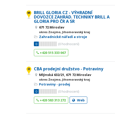
BRILL GLORIA CZ - VÝHRADNÍ
DOVOZCE ZAHRAD. TECHNIKY BRILL A
GLORIA PRO ČR A SR
671 72 Miroslav
okres Znojmo, Jihomoravský kraj
Zahradnické nářadí a stroje
0
(
0
hodnocení)
+420 515 333 067
CBA prodejní družstvo - Potraviny
Mlýnská 632/21, 671 72 Miroslav
okres Znojmo, Jihomoravský kraj
Potraviny - prodej
0
(
0
hodnocení)
+420 583 313 272
Web