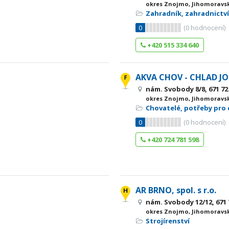
okres Znojmo, Jihomoravsk
Zahradník, zahradnictv
0
(
0
hodnocení)
+420 515 334 640
AKVA CHOV - CHLAD JO
nám. Svobody 8/8, 671 72
okres Znojmo, Jihomoravsk
Chovatelé, potřeby pro
0
(
0
hodnocení)
+420 724 781 598
AR BRNO, spol. s r.o.
nám. Svobody 12/12, 671 
okres Znojmo, Jihomoravsk
Strojírenství