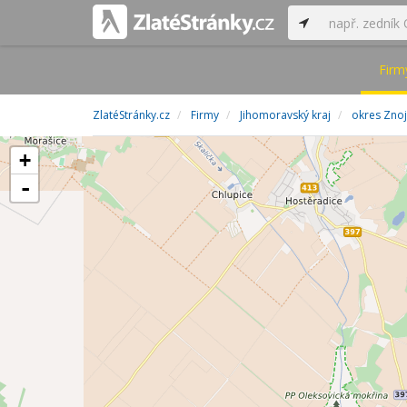
Firm
ZlatéStránky.cz
Firmy
Jihomoravský kraj
okres Zno
+
-