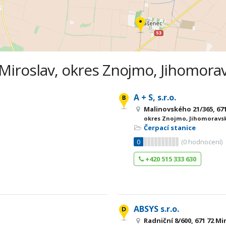
 Miroslav, okres Znojmo, Jihomorav
A + S, s.r.o.
Malinovského 21/365, 671
okres Znojmo, Jihomoravsk
Čerpací stanice
0
(
0
hodnocení)
+420 515 333 630
ABSYS s.r.o.
Radniční 8/600, 671 72 Mi