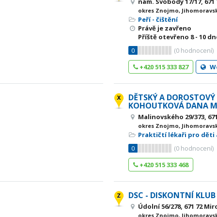
nám. Svobody 17/17, 671 
okres Znojmo, Jihomoravsk
Peří - čištění
Právě je zavřeno
Příště otevřeno
8 - 10
dne
0
(
0
hodnocení)
+420 515 333 827
W
DĚTSKÝ A DOROSTOVÝ
KOHOUTKOVÁ DANA M
Malinovského 29/373, 671
okres Znojmo, Jihomoravsk
Praktičtí lékaři pro děti
0
(
0
hodnocení)
+420 515 333 468
DSC - DISKONTNÍ KLUB
Údolní 56/278, 671 72 Mir
okres Znojmo, Jihomoravsk