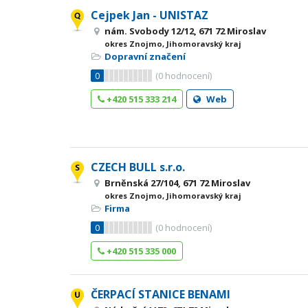
Cejpek Jan - UNISTAZ
nám. Svobody 12/12, 671 72 Miroslav
okres Znojmo, Jihomoravský kraj
Dopravní značení
0
(
0
hodnocení)
+420 515 333 214
Web
CZECH BULL s.r.o.
Brněnská 27/104, 671 72 Miroslav
okres Znojmo, Jihomoravský kraj
Firma
0
(
0
hodnocení)
+420 515 335 000
ČERPACÍ STANICE BENAMI