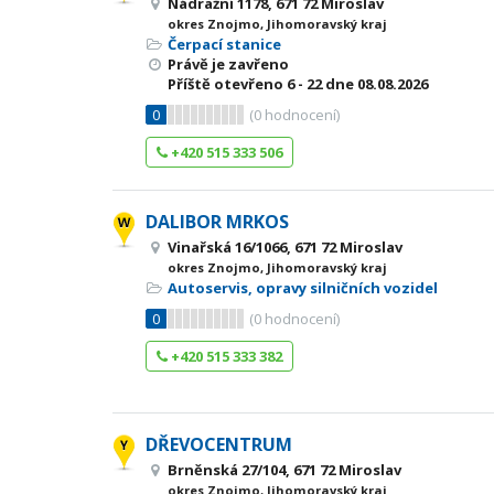
Nádražní 1178, 671 72 Miroslav
okres Znojmo, Jihomoravský kraj
Čerpací stanice
Právě je zavřeno
Příště otevřeno
6 - 22
dne 08.08.2026
0
(
0
hodnocení)
+420 515 333 506
DALIBOR MRKOS
Vinařská 16/1066, 671 72 Miroslav
okres Znojmo, Jihomoravský kraj
Autoservis, opravy silničních vozidel
0
(
0
hodnocení)
+420 515 333 382
DŘEVOCENTRUM
Brněnská 27/104, 671 72 Miroslav
okres Znojmo, Jihomoravský kraj