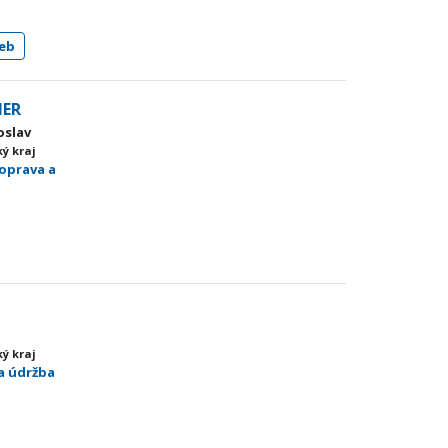
eb
ER
oslav
ý kraj
oprava a
ý kraj
 a údržba