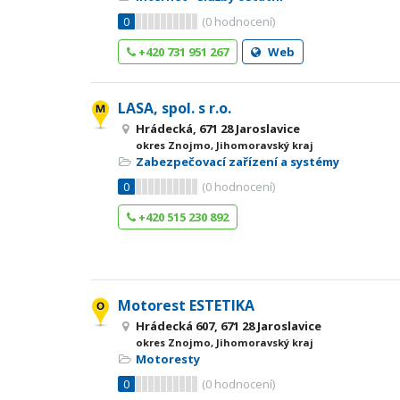
0
(
0
hodnocení)
+420 731 951 267
Web
LASA, spol. s r.o.
Hrádecká, 671 28 Jaroslavice
okres Znojmo, Jihomoravský kraj
Zabezpečovací zařízení a systémy
0
(
0
hodnocení)
+420 515 230 892
Motorest ESTETIKA
Hrádecká 607, 671 28 Jaroslavice
okres Znojmo, Jihomoravský kraj
Motoresty
0
(
0
hodnocení)