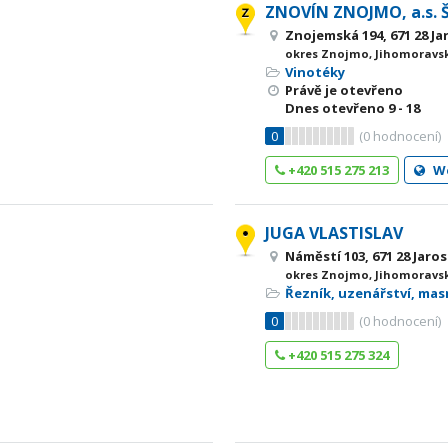
ZNOVÍN ZNOJMO, a.s.
Znojemská 194, 671 28 Ja
okres Znojmo, Jihomoravsk
Vinotéky
Právě je otevřeno
Dnes otevřeno
9 - 18
0
(
0
hodnocení)
+420 515 275 213
W
JUGA VLASTISLAV
Náměstí 103, 671 28 Jaros
okres Znojmo, Jihomoravsk
Řezník, uzenářství, ma
0
(
0
hodnocení)
+420 515 275 324