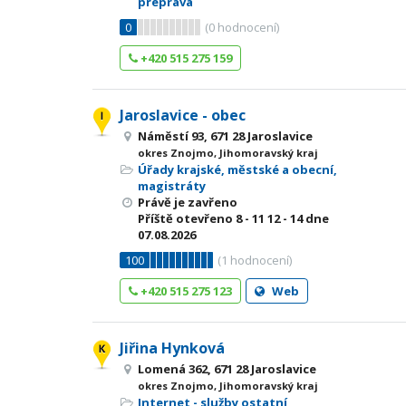
přeprava
0
(
0
hodnocení)
+420 515 275 159
Jaroslavice - obec
Náměstí 93, 671 28 Jaroslavice
okres Znojmo, Jihomoravský kraj
Úřady krajské, městské a obecní,
magistráty
Právě je zavřeno
Příště otevřeno
8 - 11
12 - 14
dne
07.08.2026
100
(
1
hodnocení)
+420 515 275 123
Web
Jiřina Hynková
Lomená 362, 671 28 Jaroslavice
okres Znojmo, Jihomoravský kraj
Internet - služby ostatní