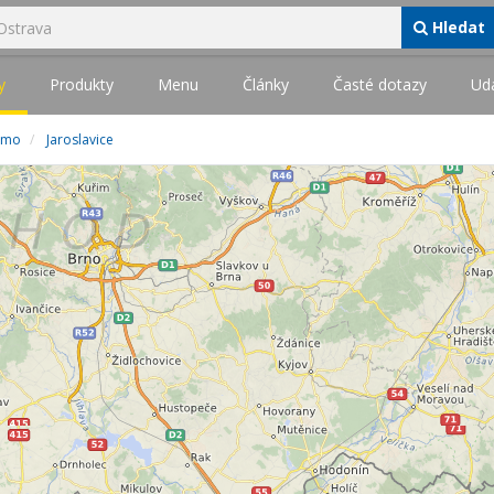
Hledat
y
Produkty
Menu
Články
Časté dotazy
Udá
jmo
Jaroslavice