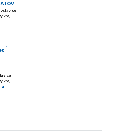
 ŠATOV
roslavice
ý kraj
eb
lavice
ý kraj
sna