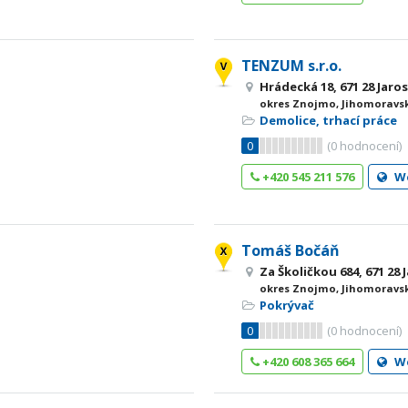
TENZUM s.r.o.
Hrádecká 18, 671 28 Jaros
okres Znojmo, Jihomoravsk
Demolice, trhací práce
0
(
0
hodnocení)
+420 545 211 576
W
Tomáš Bočáň
Za Školičkou 684, 671 28 
okres Znojmo, Jihomoravsk
Pokrývač
0
(
0
hodnocení)
+420 608 365 664
W