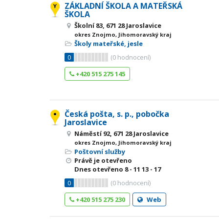
ZÁKLADNÍ ŠKOLA A MATEŘSKÁ
ŠKOLA
Školní 83, 671 28 Jaroslavice
okres Znojmo, Jihomoravský kraj
Školy mateřské, jesle
0
(
0
hodnocení)
+420 515 275 145
Česká pošta, s. p., pobočka
Jaroslavice
Náměstí 92, 671 28 Jaroslavice
okres Znojmo, Jihomoravský kraj
Poštovní služby
Právě je otevřeno
Dnes otevřeno
8 - 11
13 - 17
0
(
0
hodnocení)
+420 515 275 230
Web