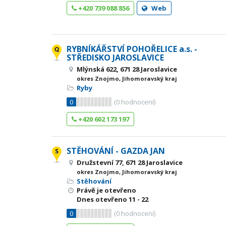
+420 739 088 856
Web
RYBNÍKÁŘSTVÍ POHOŘELICE a.s. -
STŘEDISKO JAROSLAVICE
Mlýnská 622, 671 28 Jaroslavice
okres Znojmo, Jihomoravský kraj
Ryby
0
(
0
hodnocení)
+420 602 173 197
STĚHOVÁNÍ - GAZDA JAN
Družstevní 77, 671 28 Jaroslavice
okres Znojmo, Jihomoravský kraj
Stěhování
Právě je otevřeno
Dnes otevřeno
11 - 22
0
(
0
hodnocení)