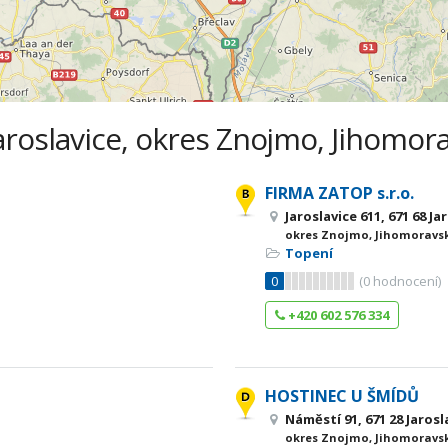
Jaroslavice, okres Znojmo, Jihomora
FIRMA ZATOP s.r.o.
Jaroslavice 611, 671 68 Ja
okres Znojmo, Jihomoravsk
Topení
0
(
0
hodnocení)
+420 602 576 334
HOSTINEC U ŠMÍDŮ
Náměstí 91, 671 28 Jarosl
okres Znojmo, Jihomoravsk