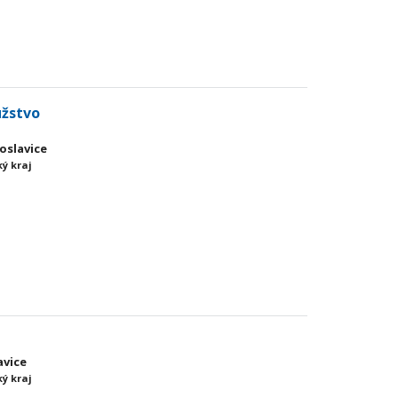
užstvo
roslavice
ý kraj
avice
ý kraj