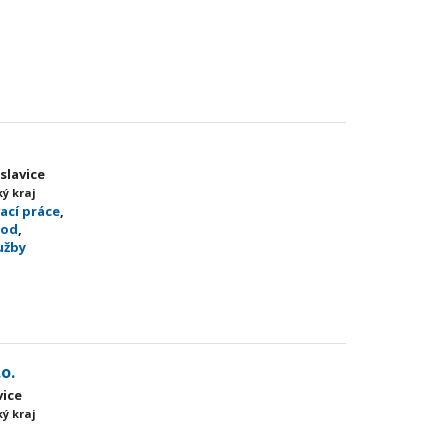
slavice
ý kraj
ací práce
,
hod
,
užby
o.
vice
ý kraj