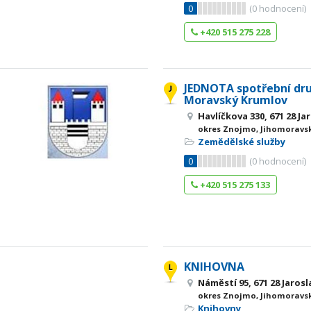
0
(
0
hodnocení)
+420 515 275 228
JEDNOTA spotřební dr
Moravský Krumlov
Havlíčkova 330, 671 28 Ja
okres Znojmo, Jihomoravsk
Zemědělské služby
0
(
0
hodnocení)
+420 515 275 133
KNIHOVNA
Náměstí 95, 671 28 Jarosl
okres Znojmo, Jihomoravsk
Knihovny