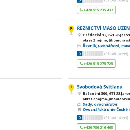
0
(
0
hodnocení)
+420 515 235 437
ŘEZNICTVÍ MASO UZEN
Hrádecká 12, 671 28 Jaros
okres Znojmo, Jihomoravsk
Řezník, uzenářství, ma
0
(
0
hodnocení)
+420 515 275 725
Svobodová Svitlana
Bažantní 300, 671 28 Jaro
okres Znojmo, Jihomoravsk
Sady, ovocnářství
Ovocnářská unie České 
0
(
0
hodnocení)
+420 736 216 463