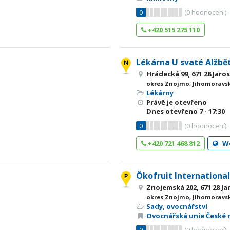
0
(
0
hodnocení)
+420 515 275 110
Lékárna U svaté Alžbět
Hrádecká 99, 671 28 Jaros
okres Znojmo, Jihomoravsk
Lékárny
Právě je otevřeno
Dnes otevřeno
7 - 17:30
0
(
0
hodnocení)
+420 721 468 812
W
Ökofruit International 
Znojemská 202, 671 28 Ja
okres Znojmo, Jihomoravsk
Sady, ovocnářství
Ovocnářská unie České 