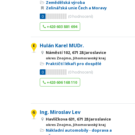
Zemědělská výroba
Zelinářská unie Čech a Moravy
0
(
0
hodnocení)
+420 603 881 694
Hulán Karel MUDr.
Náměstí 102, 671 28 Jaroslavice
okres Znojmo, Jihomoravský kraj
Praktičtí lékaři pro dospělé
0
(
0
hodnocení)
+420 606 168 110
Ing. Miroslav Lev
Havlíčkova 631, 671 28 Jaroslavice
okres Znojmo, Jihomoravský kraj
Nákladní automobily - doprava a