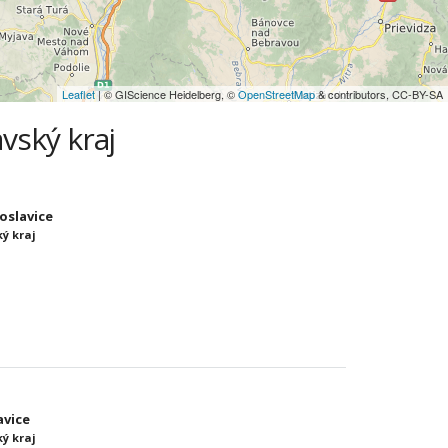
Leaflet
| © GIScience Heidelberg, ©
OpenStreetMap
& contributors, CC-BY-SA
vský kraj
roslavice
ý kraj
avice
ý kraj