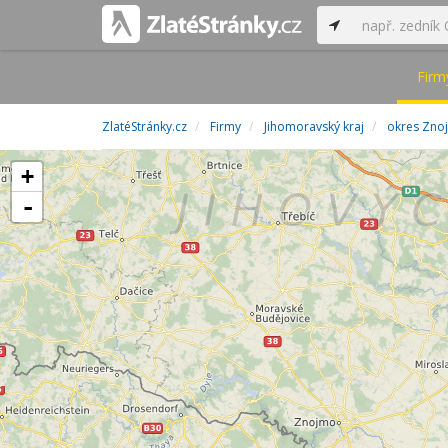
Firm
ZlatéStránky.cz
Firmy
Jihomoravský kraj
okres Zno
+
-