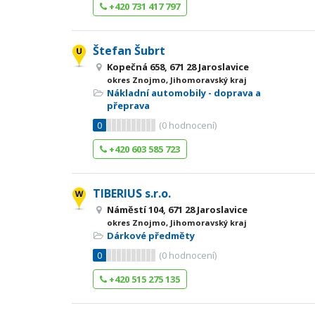
+420 731 417 797
Štefan Šubrt
Kopečná 658, 671 28 Jaroslavice
okres Znojmo, Jihomoravský kraj
Nákladní automobily - doprava a
přeprava
0
(
0
hodnocení)
+420 603 585 723
TIBERIUS s.r.o.
Náměstí 104, 671 28 Jaroslavice
okres Znojmo, Jihomoravský kraj
Dárkové předměty
0
(
0
hodnocení)
+420 515 275 135