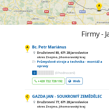
Firmy - 
Bc. Petr Mariánus
Družstevní 85, 671 28 Jaroslavice
okres Znojmo, Jihomoravský kraj
Průmyslové stroje a technika - montáž a
opravy
0
(
0
hodnocení)
+420 722 728 192
Web
GAZDA JAN - SOUKROMÝ ZEMĚDĚLEC
Družstevní 77, 671 28 Jaroslavice
okres Znojmo, Jihomoravský kraj