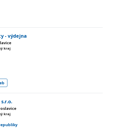
y - výdejna
lavice
ý kraj
eb
s.r.o.
roslavice
ý kraj
republiky