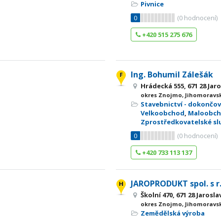
Pivnice
0
(
0
hodnocení)
+420 515 275 676
Ing. Bohumil Zálešák
Hrádecká 555, 671 28 Jaro
okres Znojmo, Jihomoravsk
Stavebnictví - dokončov
Velkoobchod
,
Maloobc
Zprostředkovatelské sl
0
(
0
hodnocení)
+420 733 113 137
JAROPRODUKT spol. s r.
Školní 470, 671 28 Jarosla
okres Znojmo, Jihomoravsk
Zemědělská výroba