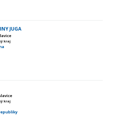
INY JUGA
lavice
ý kraj
sna
slavice
ý kraj
republiky