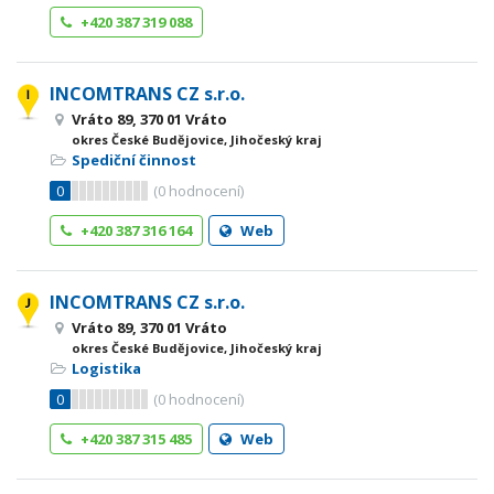
+420 387 319 088
INCOMTRANS CZ s.r.o.
Vráto 89, 370 01 Vráto
okres České Budějovice, Jihočeský kraj
Spediční činnost
0
(
0
hodnocení)
+420 387 316 164
Web
INCOMTRANS CZ s.r.o.
Vráto 89, 370 01 Vráto
okres České Budějovice, Jihočeský kraj
Logistika
0
(
0
hodnocení)
+420 387 315 485
Web