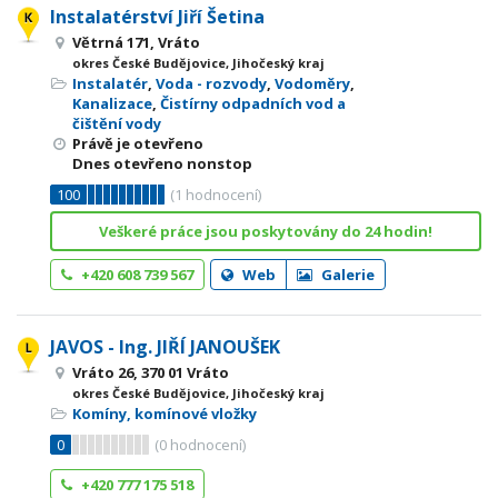
Instalatérství Jiří Šetina
Větrná 171, Vráto
okres České Budějovice, Jihočeský kraj
Instalatér
,
Voda - rozvody
,
Vodoměry
,
Kanalizace
,
Čistírny odpadních vod a
čištění vody
Právě je otevřeno
Dnes otevřeno nonstop
100
(
1
hodnocení)
Veškeré práce jsou poskytovány do 24 hodin!
+420 608 739 567
Web
Galerie
JAVOS - Ing. JIŘÍ JANOUŠEK
Vráto 26, 370 01 Vráto
okres České Budějovice, Jihočeský kraj
Komíny, komínové vložky
0
(
0
hodnocení)
+420 777 175 518