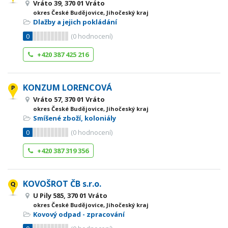
Vráto 39, 370 01 Vráto
okres České Budějovice, Jihočeský kraj
Dlažby a jejich pokládání
0
(
0
hodnocení)
+420 387 425 216
KONZUM LORENCOVÁ
Vráto 57, 370 01 Vráto
okres České Budějovice, Jihočeský kraj
Smíšené zboží, koloniály
0
(
0
hodnocení)
+420 387 319 356
KOVOŠROT ČB s.r.o.
U Pily 585, 370 01 Vráto
okres České Budějovice, Jihočeský kraj
Kovový odpad - zpracování