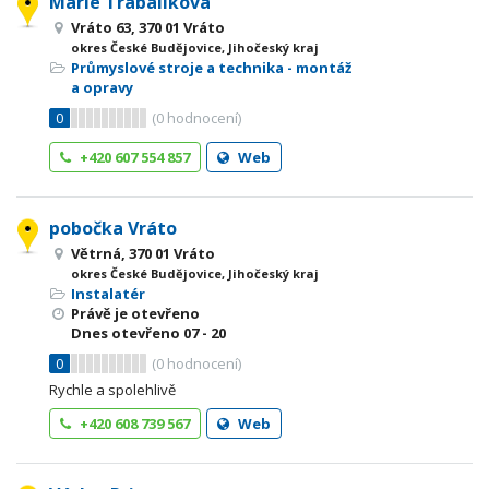
Marie Trabaliková
Vráto 63, 370 01 Vráto
okres České Budějovice, Jihočeský kraj
Průmyslové stroje a technika - montáž
a opravy
0
(
0
hodnocení)
+420 607 554 857
Web
pobočka Vráto
Větrná, 370 01 Vráto
okres České Budějovice, Jihočeský kraj
Instalatér
Právě je otevřeno
Dnes otevřeno
07 - 20
0
(
0
hodnocení)
Rychle a spolehlivě
+420 608 739 567
Web