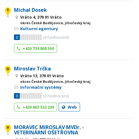
Michal Dosek
Vráto 4, 370 01 Vráto
okres České Budějovice, Jihočeský kraj
Kulturní agentury
0
(
0
hodnocení)
+420 734 808 550
Miroslav Trčka
Vráto 13, 370 01 Vráto
okres České Budějovice, Jihočeský kraj
Informační systémy
0
(
0
hodnocení)
+420 603 532 230
Web
MORAVEC MIROSLAV MVDr. -
VETERINÁRNÍ OŠETŘOVNA