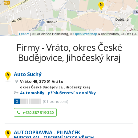
Leaflet
| © GIScience Heidelberg, ©
OpenStreetMap
& contributors, CC-BY-SA
Firmy - Vráto, okres České
Budějovice, Jihočeský kraj
Auto Suchý
Vráto 40, 370 01 Vráto
okres České Budějovice, Jihočeský kraj
Automobily - příslušenství a doplňky
0
(
0
hodnocení)
+420 387 319 320
AUTOOPRAVNA - PILNÁČEK
MIROSLAV - OSOBNÍ VOZY VŠECH