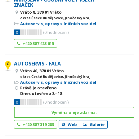
ZNAČEK
Vráto 8, 370 01 Vráto
okres České Budějovice, Jihočeský kraj
Autoservis, opravy silničních vozidel
0
(
0
hodnocení)
+420 387 423 615
AUTOSERVIS - FALA
Vráto 40, 370 01 Vráto
okres České Budějovice, Jihočeský kraj
Autoservis, opravy silničních vozidel
Právě je otevřeno
Dnes otevřeno
8 - 18
0
(
0
hodnocení)
Výměna oleje zdarma.
+420 387 319 283
Web
Galerie