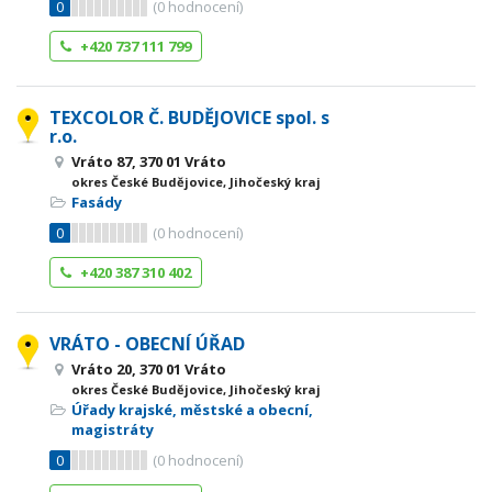
0
(
0
hodnocení)
+420 737 111 799
TEXCOLOR Č. BUDĚJOVICE spol. s
r.o.
Vráto 87, 370 01 Vráto
okres České Budějovice, Jihočeský kraj
Fasády
0
(
0
hodnocení)
+420 387 310 402
VRÁTO - OBECNÍ ÚŘAD
Vráto 20, 370 01 Vráto
okres České Budějovice, Jihočeský kraj
Úřady krajské, městské a obecní,
magistráty
0
(
0
hodnocení)