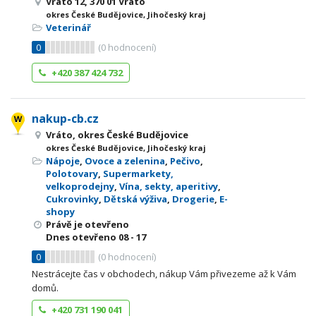
Vráto 12, 370 01 Vráto
okres České Budějovice, Jihočeský kraj
Veterinář
0
(
0
hodnocení)
+420 387 424 732
nakup-cb.cz
Vráto, okres České Budějovice
okres České Budějovice, Jihočeský kraj
Nápoje
,
Ovoce a zelenina
,
Pečivo
,
Polotovary
,
Supermarkety,
velkoprodejny
,
Vína, sekty, aperitivy
,
Cukrovinky
,
Dětská výživa
,
Drogerie
,
E-
shopy
Právě je otevřeno
Dnes otevřeno
08 - 17
0
(
0
hodnocení)
Nestrácejte čas v obchodech, nákup Vám přivezeme až k Vám
domů.
+420 731 190 041