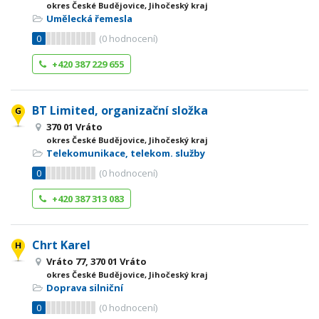
okres České Budějovice, Jihočeský kraj
Umělecká řemesla
0
(
0
hodnocení)
+420 387 229 655
BT Limited, organizační složka
370 01 Vráto
okres České Budějovice, Jihočeský kraj
Telekomunikace, telekom. služby
0
(
0
hodnocení)
+420 387 313 083
Chrt Karel
Vráto 77, 370 01 Vráto
okres České Budějovice, Jihočeský kraj
Doprava silniční
0
(
0
hodnocení)