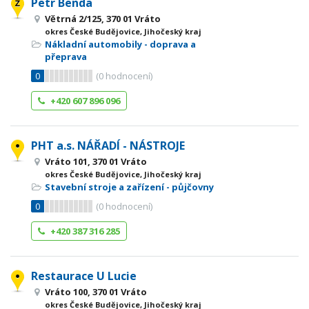
Petr Benda
Větrná 2/125, 370 01 Vráto
okres České Budějovice, Jihočeský kraj
Nákladní automobily - doprava a
přeprava
0
(
0
hodnocení)
+420 607 896 096
PHT a.s. NÁŘADÍ - NÁSTROJE
Vráto 101, 370 01 Vráto
okres České Budějovice, Jihočeský kraj
Stavební stroje a zařízení - půjčovny
0
(
0
hodnocení)
+420 387 316 285
Restaurace U Lucie
Vráto 100, 370 01 Vráto
okres České Budějovice, Jihočeský kraj