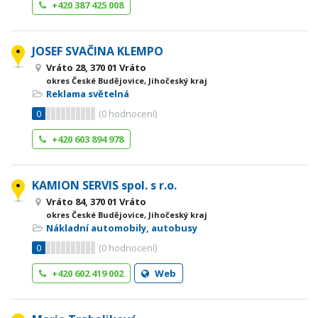
+420 387 425 008
JOSEF SVAČINA KLEMPO
Vráto 28, 370 01 Vráto
okres České Budějovice, Jihočeský kraj
Reklama světelná
0
(
0
hodnocení)
+420 603 894 978
KAMION SERVIS spol. s r.o.
Vráto 84, 370 01 Vráto
okres České Budějovice, Jihočeský kraj
Nákladní automobily, autobusy
0
(
0
hodnocení)
+420 602 419 002
Web