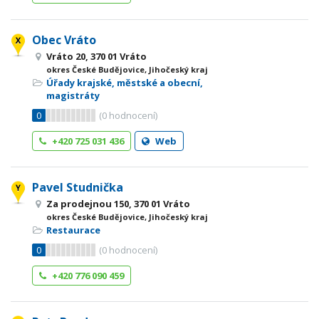
Obec Vráto
Vráto 20, 370 01 Vráto
okres České Budějovice, Jihočeský kraj
Úřady krajské, městské a obecní,
magistráty
0
(
0
hodnocení)
+420 725 031 436
Web
Pavel Studnička
Za prodejnou 150, 370 01 Vráto
okres České Budějovice, Jihočeský kraj
Restaurace
0
(
0
hodnocení)
+420 776 090 459