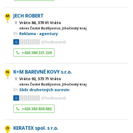
JECH ROBERT
Vráto 86, 370 01 Vráto
okres České Budějovice, Jihočeský kraj
Reklama - agentury
0
(
0
hodnocení)
+420 386 321 229
K+M BAREVNÉ KOVY s.r.o.
Vráto 92, 373 71 Vráto
okres České Budějovice, Jihočeský kraj
Sběr druhotných surovin
0
(
0
hodnocení)
+420 383 838 882
KERATEX spol. s r.o.