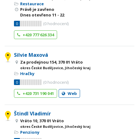
Restaurace
Právě je zavřeno
Dnes otevřeno
11 - 22
0
(
0
hodnocení)
+420 777 626 334
Silvie Maxová
Za prodejnou 154, 370 01 Vráto
okres České Budějovice, Jihočeský kraj
Hračky
0
(
0
hodnocení)
+420 731 190 041
Web
Štindl Vladimír
Vráto 10, 370 01 Vráto
okres České Budějovice, Jihočeský kraj
Penziony