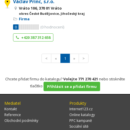
Václav Princ, s.r.o.
Vráto 106, 370 01 Vráto
okres České Budějovice, Jihočeský kraj
Firma
0
(
0
hodnocení)
+420 387 312 658
<
«
1
»
>
Chcete přidat firmu do katalogu?
Volejte 771 270 421
nebo stiskněte
tlačítko
Přihlásit se a přidat firmu
Mediatel
Produkty
Kontakt
Internet123.cz
Reference
Online katalogy
Obchodní podmínky
PPC kampaně
Sociální sítě