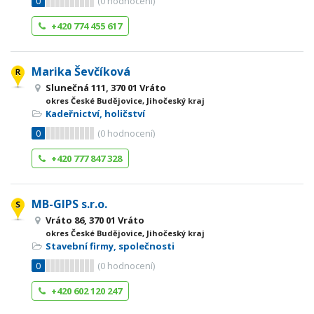
0
(
0
hodnocení)
+420 774 455 617
Marika Ševčíková
Slunečná 111, 370 01 Vráto
okres České Budějovice, Jihočeský kraj
Kadeřnictví, holičství
0
(
0
hodnocení)
+420 777 847 328
MB-GIPS s.r.o.
Vráto 86, 370 01 Vráto
okres České Budějovice, Jihočeský kraj
Stavební firmy, společnosti
0
(
0
hodnocení)
+420 602 120 247