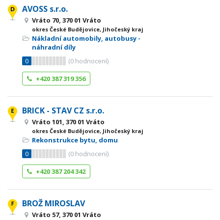
AVOSS s.r.o.
Vráto 70, 370 01 Vráto
okres České Budějovice, Jihočeský kraj
Nákladní automobily, autobusy -
náhradní díly
0
(
0
hodnocení)
+420 387 319 356
BRICK - STAV CZ s.r.o.
Vráto 101, 370 01 Vráto
okres České Budějovice, Jihočeský kraj
Rekonstrukce bytu, domu
0
(
0
hodnocení)
+420 387 204 342
BROŽ MIROSLAV
Vráto 57, 370 01 Vráto